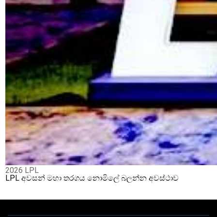
2026 LPL
LPL අවසන් මහා තරගය නොමිලේ බලන්න අවස්ථාව