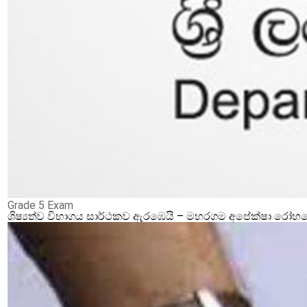
Grade 5 Exam
ශිෂ්‍යත්ව විභාගය සාර්ථකව ඇරඹෙයි – මහරගම අපේක්ෂා රෝහලේ