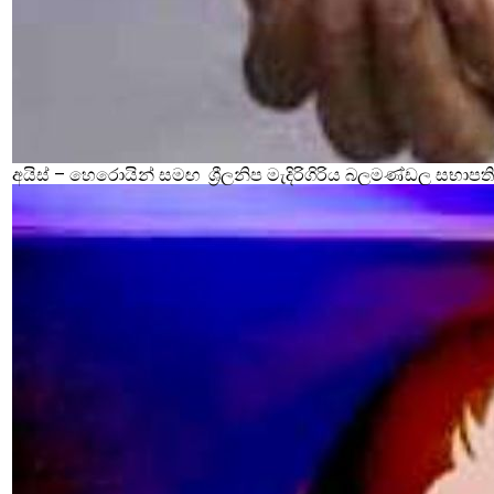
අයිස් – හෙරොයින් සමඟ ශ්‍රීලනිප මැදිරිගිරිය බලමණ්ඩල සභාපති