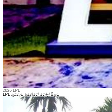
2026 LPL
LPL ශූරතාව දසුන්ගේ ගෝල් පිළට