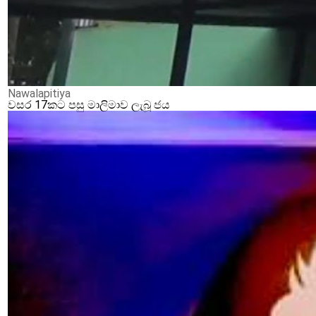
Nawalapitiya
වසර 17කට පසු මාලිමාව ලැබූ ජය