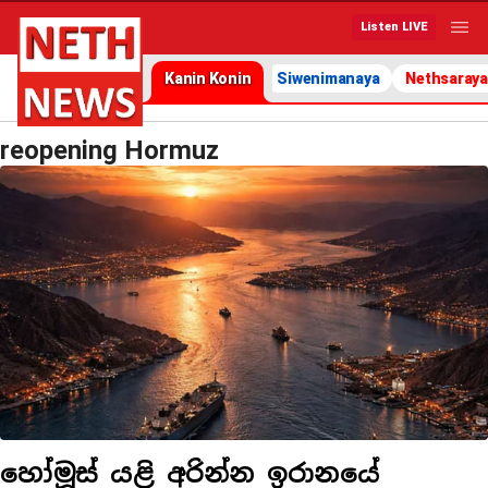
Listen LIVE
Kanin Konin
Siwenimanaya
Nethsaraya
reopening Hormuz
හෝමූස් යළි අරින්න ඉරානයේ