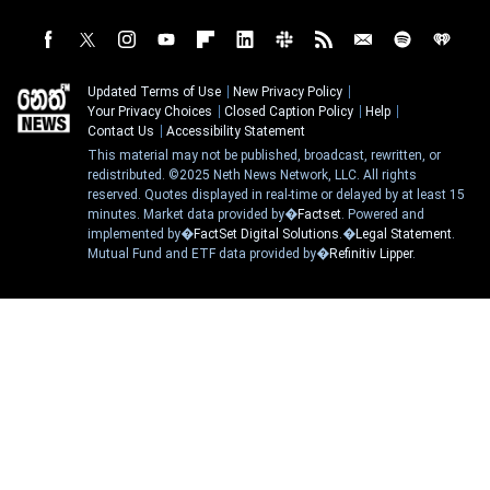
Updated Terms of Use
New Privacy Policy
Your Privacy Choices
Closed Caption Policy
Help
Contact Us
Accessibility Statement
This material may not be published, broadcast, rewritten, or
redistributed. ©2025 Neth News Network, LLC. All rights
reserved. Quotes displayed in real-time or delayed by at least 15
minutes. Market data provided by�
Factset
. Powered and
implemented by�
FactSet Digital Solutions
.�
Legal Statement
.
Mutual Fund and ETF data provided by�
Refinitiv Lipper
.