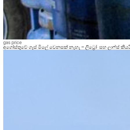
gas price
අගෝස්තුවේ ගෑස් මිලේ වෙනසක් නැහැ – ලිට්‍රෝ සහ ලාෆ්ස් කියය