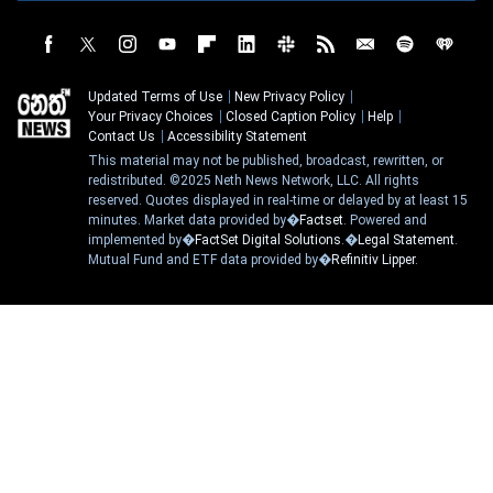
Updated Terms of Use
New Privacy Policy
Your Privacy Choices
Closed Caption Policy
Help
Contact Us
Accessibility Statement
This material may not be published, broadcast, rewritten, or
redistributed. ©2025 Neth News Network, LLC. All rights
reserved. Quotes displayed in real-time or delayed by at least 15
minutes. Market data provided by�
Factset
. Powered and
implemented by�
FactSet Digital Solutions
.�
Legal Statement
.
Mutual Fund and ETF data provided by�
Refinitiv Lipper
.