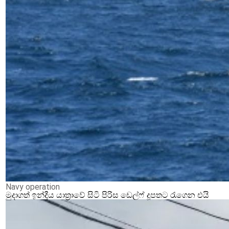
Navy operation
මුදාගත් ඉන්දීය යාත්‍රාවේ සිටි පිරිස ඩෙල්ෆ් දූපතට රැගෙන එයි