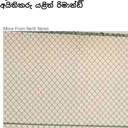
අයිතිකරු යළිත් රිමාන්ඩ්
More From Neth News