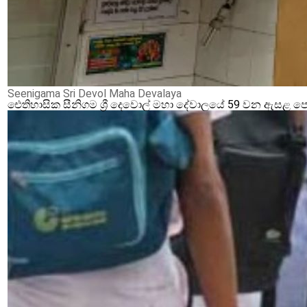
Seenigama Sri Devol Maha Devalaya
ඓතිහාසික සීනිගම ශ්‍රී දෙවොල් මහා දේවාලයේ 59 වන ඇසළ ප