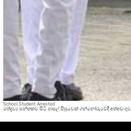
School Student Arrested
මත්ද්‍රව්‍ය සන්තකව සිටි පාසල් සිසුවෙක් ගන්නෝරුවේදී අත්අඩංගු