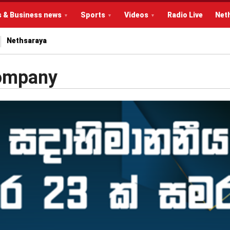
s & Business news
Sports
Videos
Radio Live
Net
Nethsaraya
Company