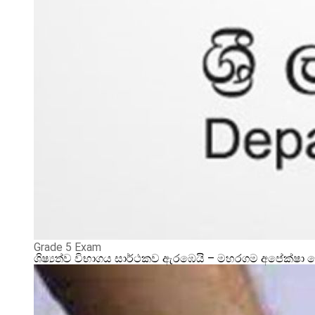
Grade 5 Exam
ශිෂ්‍යත්ව විභාගය සාර්ථකව ඇරඹෙයි – මහරගම අපේක්ෂා 