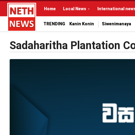
Home
Local News
International new
TRENDING
Kanin Konin
Siwenimanaya
Sadaharitha Plantation 