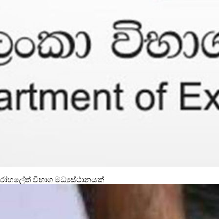
රෝහලේත් විභාග මධ්‍යස්ථානයක්