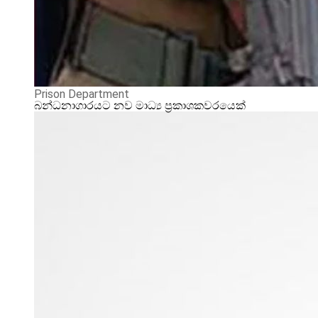
Prison Department
බන්ධනාගාරයට නව මාධ්‍ය ප්‍රකාශකවරයෙක්