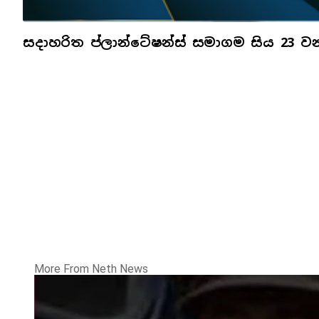
සදාහරිත ප්ලාන්ටේෂන්ස් සමාගම සිය 23 ව
More From Neth News