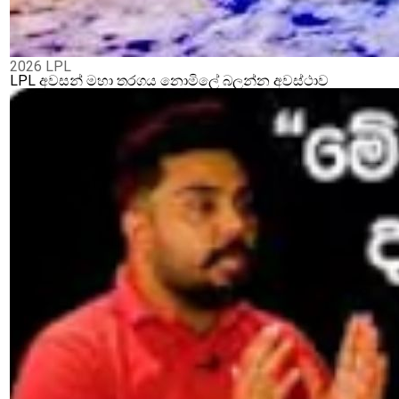
2026 LPL
LPL අවසන් මහා තරගය නොමිලේ බලන්න අවස්ථාව