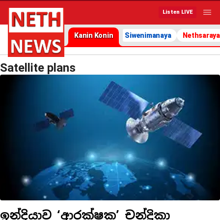
Listen LIVE
Kanin Konin
Siwenimanaya
Nethsaraya
Satellite plans
ඉන්දියාව ‘ආරක්ෂක’ චන්ද්‍රිකා