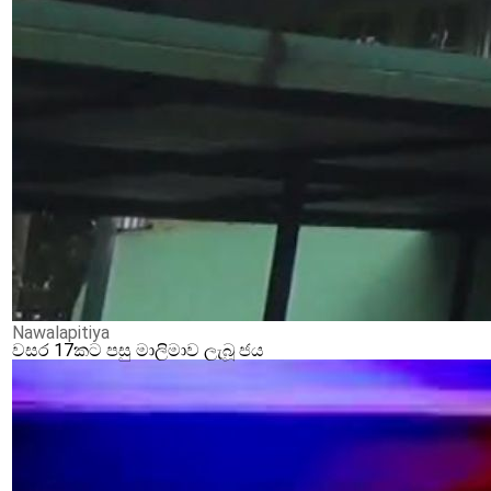
Nawalapitiya
වසර 17කට පසු මාලිමාව ලැබූ ජය