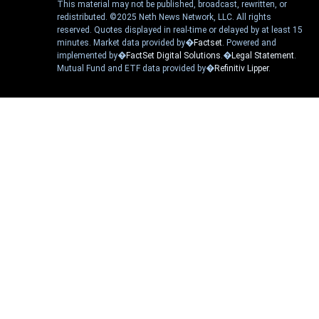
This material may not be published, broadcast, rewritten, or
redistributed. ©2025 Neth News Network, LLC. All rights
reserved. Quotes displayed in real-time or delayed by at least 15
minutes. Market data provided by�
Factset
. Powered and
implemented by�
FactSet Digital Solutions
.�
Legal Statement
.
Mutual Fund and ETF data provided by�
Refinitiv Lipper
.