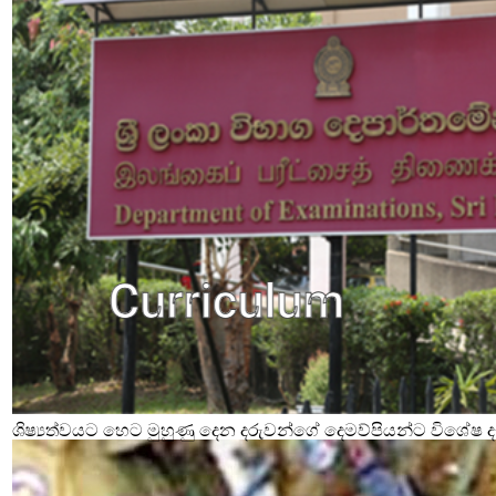
ශිෂ්‍යත්වයට හෙට මුහුණු දෙන දරුවන්ගේ දෙමව්පියන්ට විශේෂ දැ