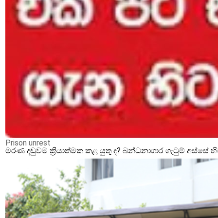
Prison unrest
මරණ දඩුවම ක්‍රියාත්මක කළ යුතු ද? බන්ධනාගාර ගැටුම් අස්සේ 