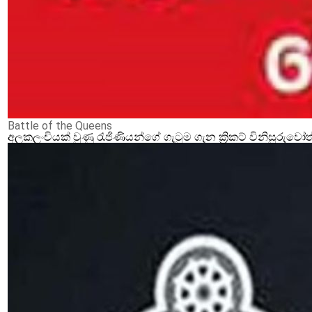
Battle of the Queens‍
අලකලංචියක් වුණු රැජිණියන්ගේ ගැටුම ගැන ක්‍රිකට් විනිසුරුවෝ