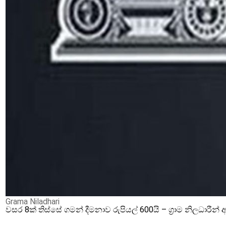
Grama Niladhari
වසර 8ක් තිස්සේ ගමන් දීමනාව රුපියල් 600යි – ග්‍රාම නිලධාරී