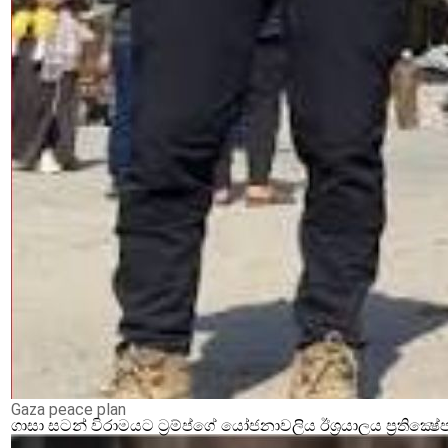
Gaza peace plan
ගාසා සටන් විරාමයට ට්‍රම්ප්ගේ යෝජනාවලිය ඊශ්‍රයාලය ප්‍රතික්‍ෂේ