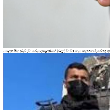
ගලෙන්බිදුණුවැව වෙළදසැලකින් මුදල් වංචා කළ සැකකරුවෙකු අ