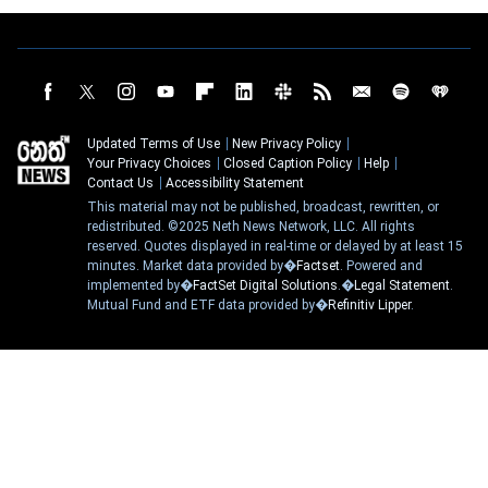
Updated Terms of Use
New Privacy Policy
Your Privacy Choices
Closed Caption Policy
Help
Contact Us
Accessibility Statement
This material may not be published, broadcast, rewritten, or
redistributed. ©2025 Neth News Network, LLC. All rights
reserved. Quotes displayed in real-time or delayed by at least 15
minutes. Market data provided by�
Factset
. Powered and
implemented by�
FactSet Digital Solutions
.�
Legal Statement
.
Mutual Fund and ETF data provided by�
Refinitiv Lipper
.