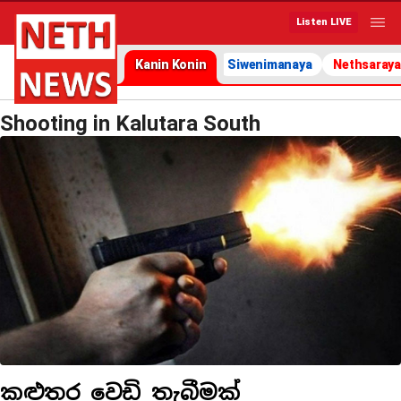
Listen LIVE
Kanin Konin
Siwenimanaya
Nethsaraya
Shooting in Kalutara South
කළුතර වෙඩි තැබීමක්