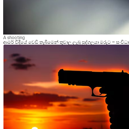
A shooting
ආමර් වීදියේ වෙඩි තැබීමෙන් තුවාල ලැබූ පුද්ගලයා මරුට – ස