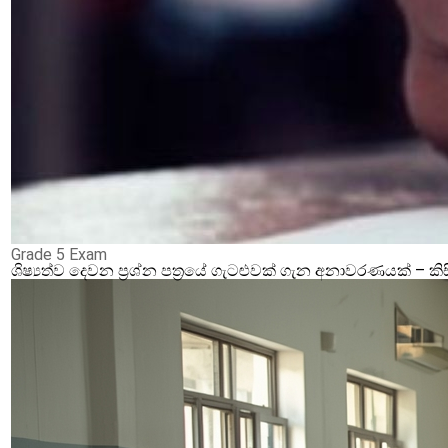
Grade 5 Exam
ශිෂ්‍යත්ව දෙවන ප්‍රශ්න පත්‍රයේ ගැටළුවක් ගැන අනාවරණයක් –