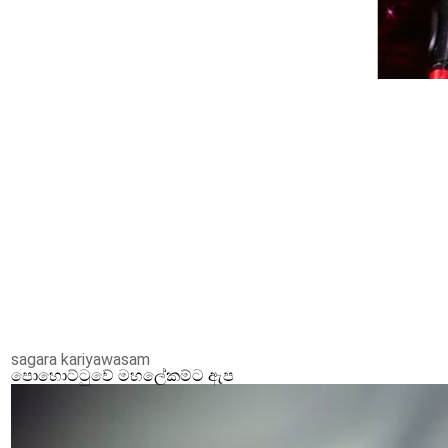
sagara kariyawasam
පොහොට්ටුවේ මහලේකම්ට ඇප