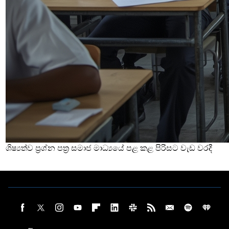
ශිෂ්‍යත්ව ප්‍රශ්න පත්‍ර සමාජ මාධ්‍යයේ පළ කළ පිරිසට වැඩ වරදී