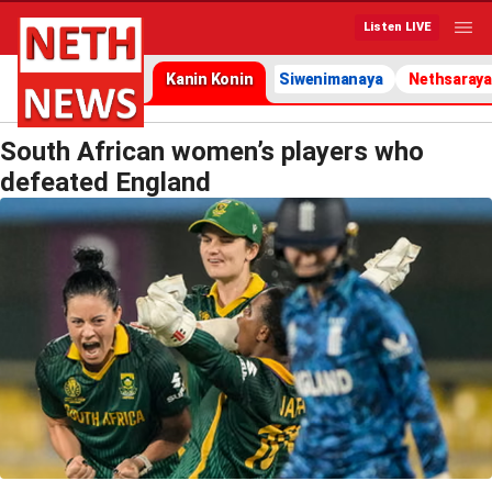
Listen LIVE
Kanin Konin
Siwenimanaya
Nethsaraya
South African women’s players who
defeated England