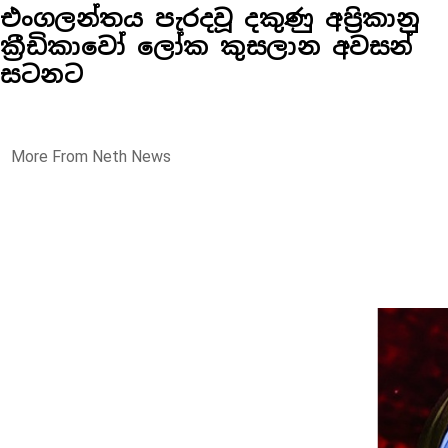
එංගලන්තය පැරදවූ දකුණු අප්‍රිකානු
ක්‍රීඩිකාවෝ ලෝක කුසලාන අවසන්
සටනට
More From Neth News