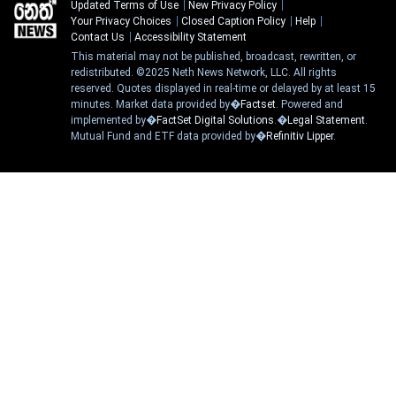
Updated Terms of Use
New Privacy Policy
Your Privacy Choices
Closed Caption Policy
Help
Contact Us
Accessibility Statement
This material may not be published, broadcast, rewritten, or
redistributed. ©2025 Neth News Network, LLC. All rights
reserved. Quotes displayed in real-time or delayed by at least 15
minutes. Market data provided by�
Factset
. Powered and
implemented by�
FactSet Digital Solutions
.�
Legal Statement
.
Mutual Fund and ETF data provided by�
Refinitiv Lipper
.