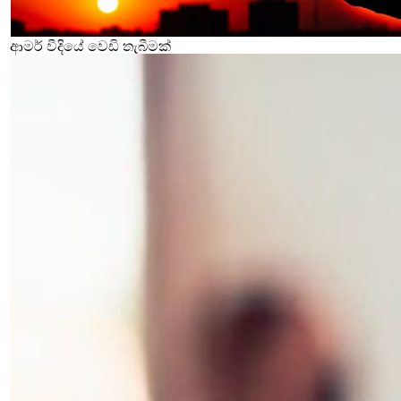
ආමර් වීදියේ වෙඩි තැබීමක්