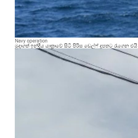
Navy operation
මුදාගත් ඉන්දීය යාත්‍රාවේ සිටි පිරිස ඩෙල්ෆ් දූපතට රැගෙන එයි