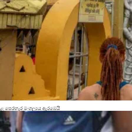
සළ පෙරහැර මංගල්‍යය ඇරඹෙයි