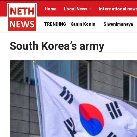
Home
Local News
International new
TRENDING
Kanin Konin
Siwenimanaya
South Korea’s army