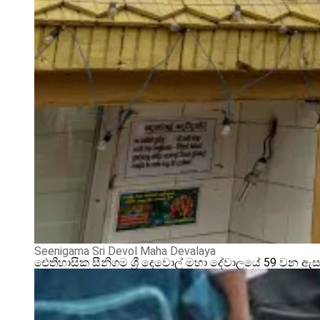
Seenigama Sri Devol Maha Devalaya
ඓතිහාසික සීනිගම ශ්‍රී දෙවොල් මහා දේවාලයේ 59 වන ඇ