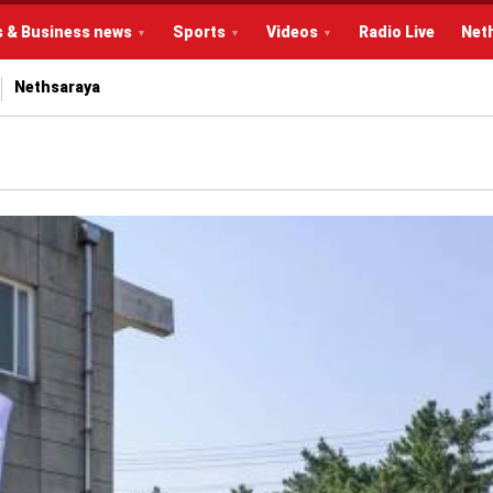
s & Business news
Sports
Videos
Radio Live
Net
Nethsaraya