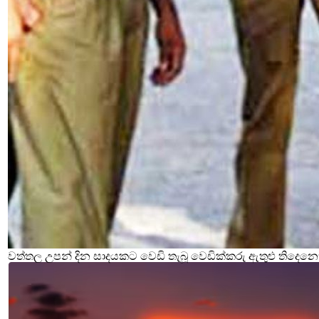
වත්තල උපන් දින සාදයකට වෙඩි තැබූ වෙඩික්කරු ඇතුළු තිදෙනෙ