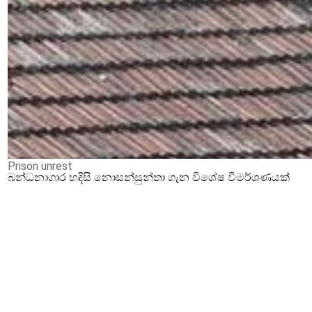
Prison unrest
බන්ධනාගාර හදිසි නොසන්සුන්තා ගැන විශේෂ විමර්ශණයක්