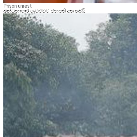
Prison unrest
බන්ධනාගාර ගැටළුවට ජනපති අත තබයි