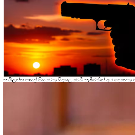
තායිලන්ත පාසල් සිසුවෙකු සිදුකළ වෙඩි තැබීමකින් අට දෙනෙකු 