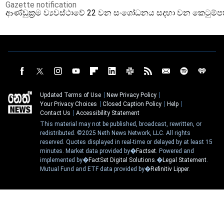
Gazette notification
ආණ්ඩුක්‍රම ව්‍යවස්ථාවේ 22 වන සංශෝධනය සදහා වන කෙටුම්
Updated Terms of Use
New Privacy Policy
Your Privacy Choices
Closed Caption Policy
Help
Contact Us
Accessibility Statement
This material may not be published, broadcast, rewritten, or
redistributed. ©2025 Neth News Network, LLC. All rights
reserved. Quotes displayed in real-time or delayed by at least 15
minutes. Market data provided by�
Factset
. Powered and
implemented by�
FactSet Digital Solutions
.�
Legal Statement
.
Mutual Fund and ETF data provided by�
Refinitiv Lipper
.