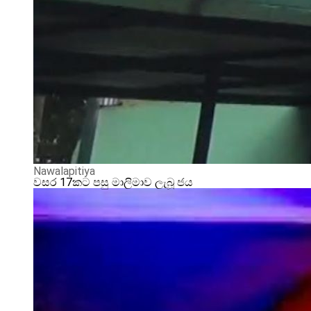
Nawalapitiya
වසර 17කට පසු මාලිමාව ලැබූ ජය