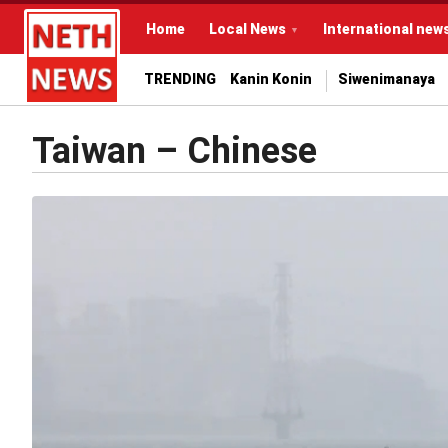
Home
Local News
International new
TRENDING
Kanin Konin
Siwenimanaya
Taiwan – Chinese