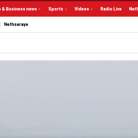
s & Business news
Sports
Videos
Radio Live
Net
Nethsaraya