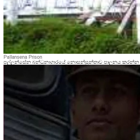
Pallansena Prison
පල්ලන්සේන බන්ධනාගාරයේ නොසන්සුන්තාව පාලනය කරන්න ආර