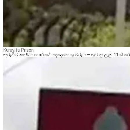
Kuruvita Prison
කුරුවිට බන්ධනාගාරයේ දෙදෙනෙකු මරුට – තුවාල ලැබූ 11ක් 