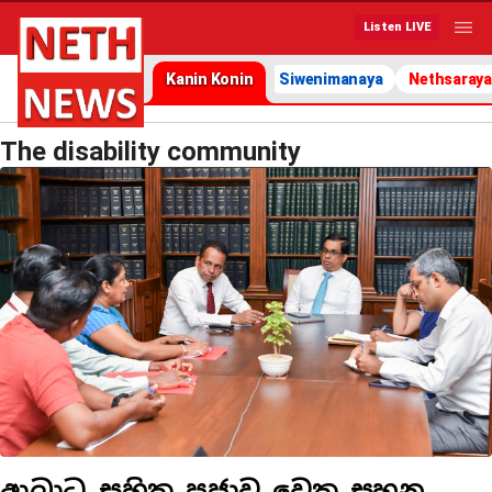
Listen LIVE
Kanin Konin
Siwenimanaya
Nethsaraya
The disability community
ආබාධ සහිත ප්‍රජාව වෙත සහන