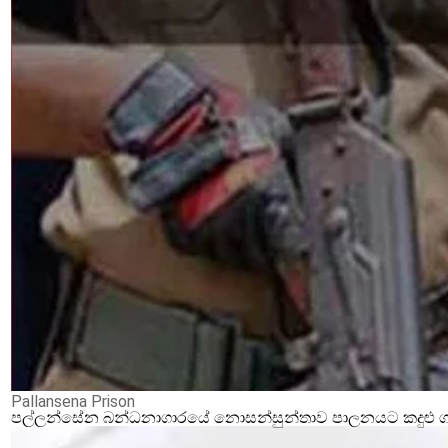
Pallansena Prison
පල්ලන්සේන බන්ධනාගාරයේ නොසන්සුන්තාව පාලනයට කදුළු ගෑස්