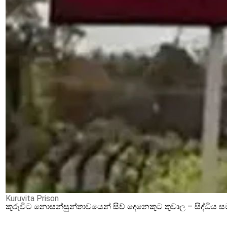
Kuruvita Prison
කුරුවිට නොසන්සුන්තාවයෙන් සිව් දෙනෙකුට තුවාල – සිද්ධිය 