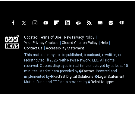
Updated Terms of Use
New Privacy Policy
Your Privacy Choices
Closed Caption Policy
Help
Contact Us
Accessibility Statement
This material may not be published, broadcast, rewritten, or
redistributed. ©2025 Neth News Network, LLC. All rights
reserved. Quotes displayed in real-time or delayed by at least 15
minutes. Market data provided by�
Factset
. Powered and
implemented by�
FactSet Digital Solutions
.�
Legal Statement
.
Mutual Fund and ETF data provided by�
Refinitiv Lipper
.