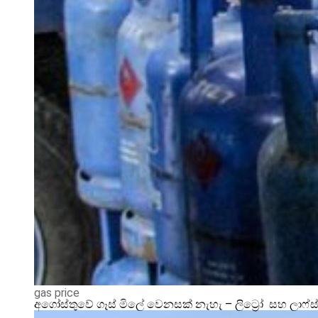
gas price
අගෝස්තුවේ ගෑස් මිලේ වෙනසක් නැහැ – ලිට්‍රෝ සහ ලාෆ්ස්