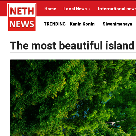
Home
Local News
International new
TRENDING
Kanin Konin
Siwenimanaya
The most beautiful island 