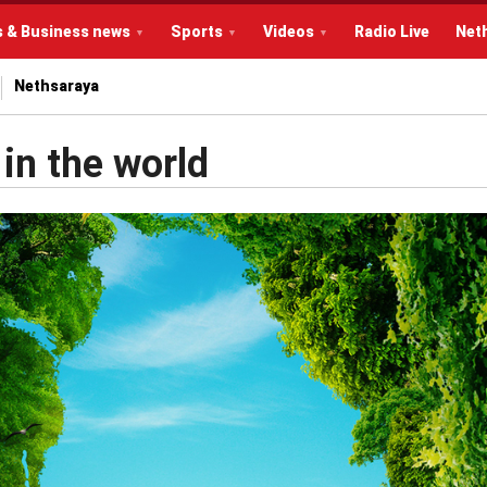
s & Business news
Sports
Videos
Radio Live
Net
Nethsaraya
in the world