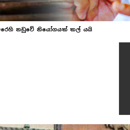
එරෙහි නඩුවේ නියෝගයක් කල් යයි