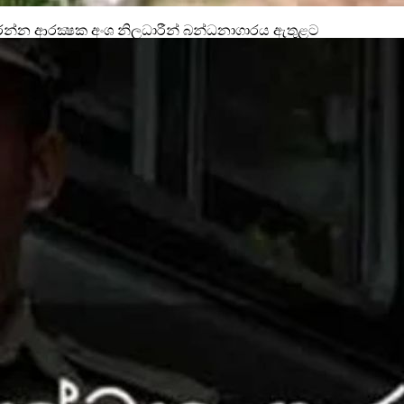
න ආරක්‍ෂක අංශ නිලධාරීන් බන්ධනාගාරය ඇතුළට