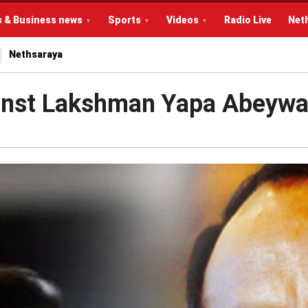
s & Business news
Sports
Videos
Radio Live
Net
Nethsaraya
ainst Lakshman Yapa Abeyw