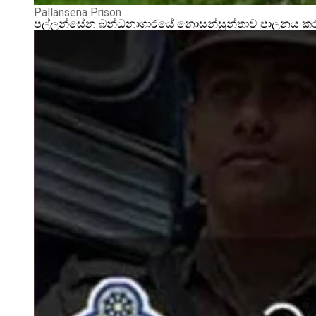
Pallansena Prison
පල්ලන්සේන බන්ධනාගාරයේ නොසන්සුන්තාව පාලනය කරන්