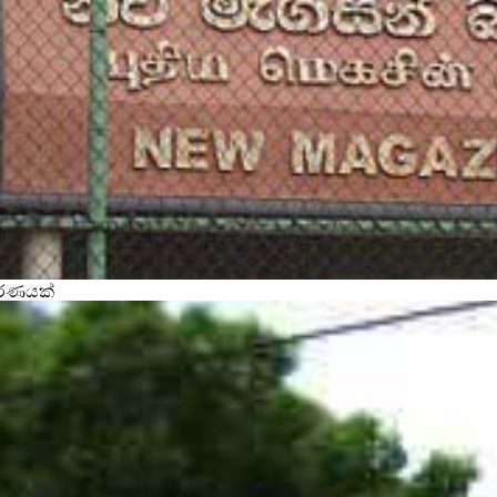
වරණයක්