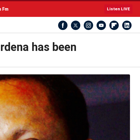
h Fm
Listen LIVE
ardena has been