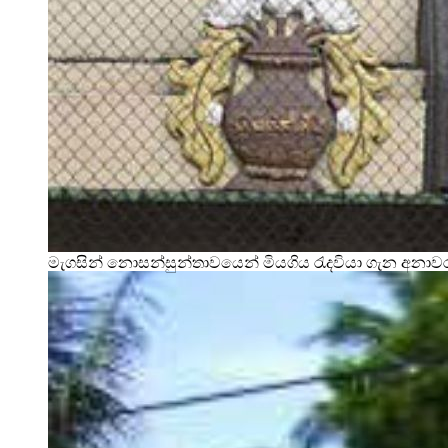
මැගසින් නොසන්සුන්තාවයෙන් මියගිය රැදවියා ගැන අනා