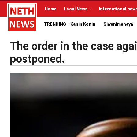
Home
Local News
International new
TRENDING
Kanin Konin
Siwenimanaya
The order in the case ag
postponed.