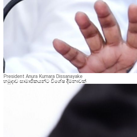
President Anura Kumara Dissanayake
හමුදාව සාමාජිකයන්ට විශේෂ දීමනාවක්