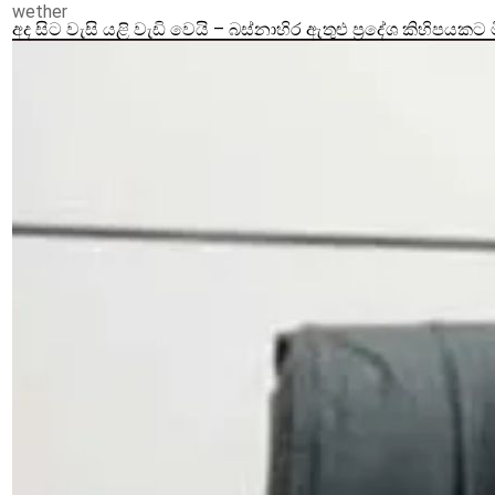
wether
අද සිට වැසි යළි වැඩි වෙයි – බස්නාහිර ඇතුළු ප්‍රදේශ කිහිපයකට 