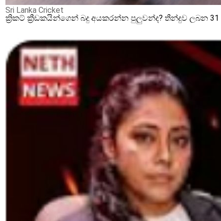
Sri Lanka Cricket
ක්‍රිකට් ක්‍රීඩකයින්ගෙන් බදු අයකරන්න පුලුවන්ද? තීන්දුව ලබන 3