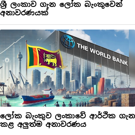
ශ්‍රී ලංකාව ගැන ලෝක බැංකුවෙන්
අනාවරණයක්
ලෝක බැංකුව ලංකාවේ ආර්ථික ගැන
කළ අලුත්ම අනාවරණය