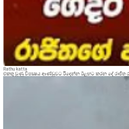
Rathu katta
එකතු වුණු විපක්‍ෂය ආණ්ඩුවට රිදෙන්න ඊළඟට කරන දේ රාජිත ර