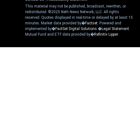
This material may not be published, broadcast, rewritten, or
redistributed. ©2025 Neth News Network, LLC. All rights
reserved. Quotes displayed in real-time or delayed by at least 15
minutes. Market data provided by�
Factset
. Powered and
implemented by�
FactSet Digital Solutions
.�
Legal Statement
.
Mutual Fund and ETF data provided by�
Refinitiv Lipper
.