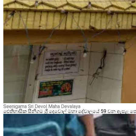
Seenigama Sri Devol Maha Devalaya
ඓතිහාසික සීනිගම ශ්‍රී දෙවොල් මහා දේවාලයේ 59 වන ඇසළ ප