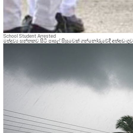
School Student Arrested
මත්ද්‍රව්‍ය සන්තකව සිටි පාසල් සිසුවෙක් ගන්නෝරුවේදී අත්අඩංගු