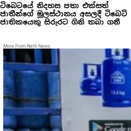
ටිබෙටයේ නිදහස පතා එක්සත්
ජාතීන්ගේ මූලස්ථානය අසලදී ටිබෙට්
ජාතිකයෙකු සිරුරට ගිනි තබා ගනී
More From Neth News