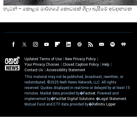
හැටන් – කොළඹ මාර්ගයේ කොටසක් ගිලා බැසීමේ අවදානමක
Updated Terms of Use
New Privacy Policy
Your Privacy Choices
Closed Caption Policy
Help
Contact Us
Accessibility Statement
This material may not be published, broadcast, rewritten, or
redistributed. ©2025 Neth News Network, LLC. All rights
reserved. Quotes displayed in real-time or delayed by at least 15
minutes. Market data provided by�
Factset
. Powered and
implemented by�
FactSet Digital Solutions
.�
Legal Statement
.
Mutual Fund and ETF data provided by�
Refinitiv Lipper
.