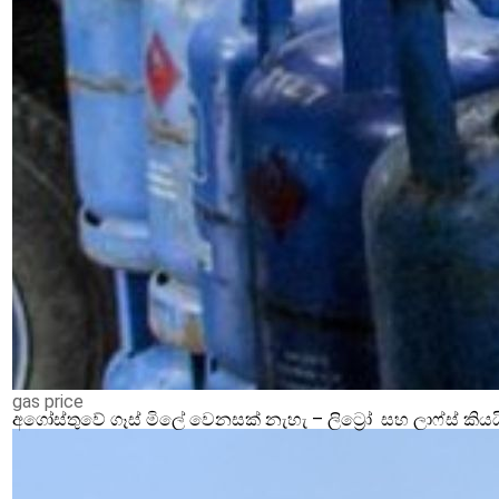
gas price
අගෝස්තුවේ ගෑස් මිලේ වෙනසක් නැහැ – ලිට්‍රෝ සහ ලාෆ්ස් කියය