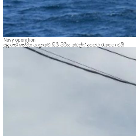
Navy operation
මුදාගත් ඉන්දීය යාත්‍රාවේ සිටි පිරිස ඩෙල්ෆ් දූපතට රැගෙන එයි