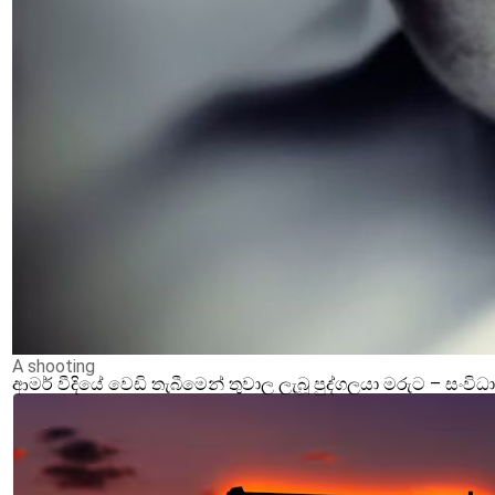
A shooting
ආමර් වීදියේ වෙඩි තැබීමෙන් තුවාල ලැබූ පුද්ගලයා මරුට – ස