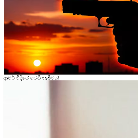
ආමර් වීදියේ වෙඩි තැබීමක්