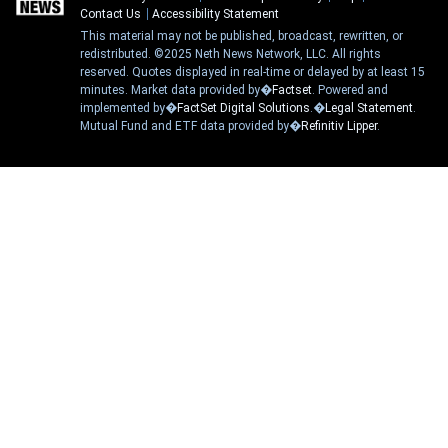
Contact Us
Accessibility Statement
This material may not be published, broadcast, rewritten, or
redistributed. ©2025 Neth News Network, LLC. All rights
reserved. Quotes displayed in real-time or delayed by at least 15
minutes. Market data provided by�
Factset
. Powered and
implemented by�
FactSet Digital Solutions
.�
Legal Statement
.
Mutual Fund and ETF data provided by�
Refinitiv Lipper
.