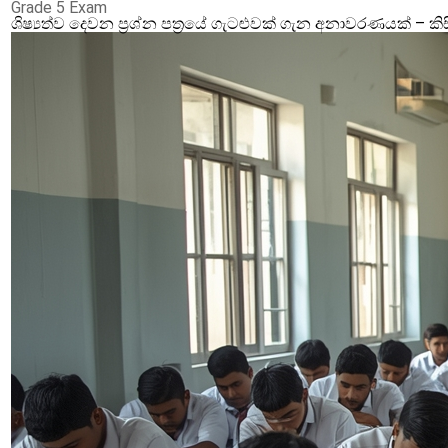
Grade 5 Exam
ශිෂ්‍යත්ව දෙවන ප්‍රශ්න පත්‍රයේ ගැටළුවක් ගැන අනාවරණයක් –