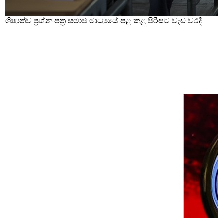
ශිෂ්‍යත්ව ප්‍රශ්න පත්‍ර සමාජ මාධ්‍යයේ පළ කළ පිරිසට වැඩ වරදී