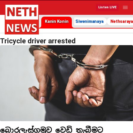
Listen LIVE
Kanin Konin
Siwenimanaya
Nethsaraya
Tricycle driver arrested
බොරලැස්ගමුව වෙඩි තැබීමට