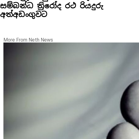
සම්බන්ධ ත්‍රිරෝද රථ රියදුරු
අත්අඩංගුවට
More From Neth News