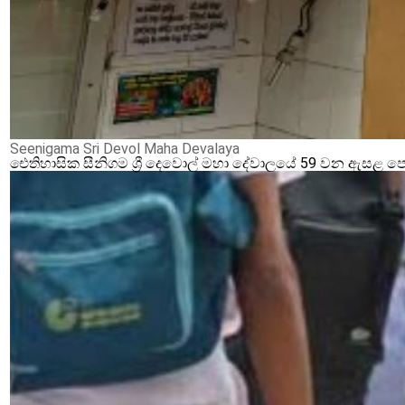
Seenigama Sri Devol Maha Devalaya
ඓතිහාසික සීනිගම ශ්‍රී දෙවොල් මහා දේවාලයේ 59 වන ඇසළ ප