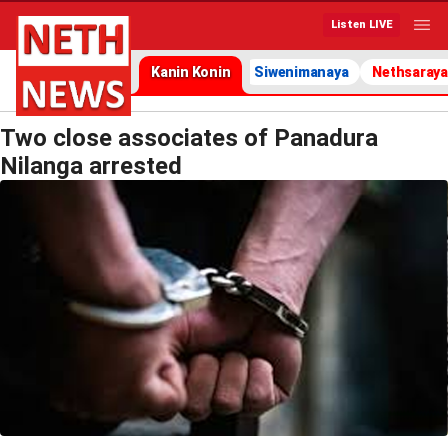
Listen LIVE
Kanin Konin
Siwenimanaya
Nethsaraya
Two close associates of Panadura
Nilanga arrested