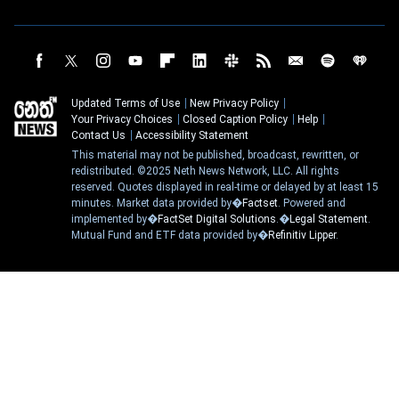
Updated Terms of Use
New Privacy Policy
Your Privacy Choices
Closed Caption Policy
Help
Contact Us
Accessibility Statement
This material may not be published, broadcast, rewritten, or
redistributed. ©2025 Neth News Network, LLC. All rights
reserved. Quotes displayed in real-time or delayed by at least 15
minutes. Market data provided by�
Factset
. Powered and
implemented by�
FactSet Digital Solutions
.�
Legal Statement
.
Mutual Fund and ETF data provided by�
Refinitiv Lipper
.