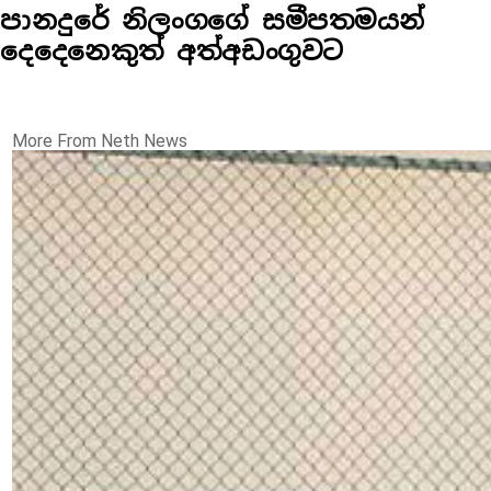
පානදුරේ නිලංගගේ සමීපතමයන්
දෙදෙනෙකුත් අත්අඩංගුවට
More From Neth News