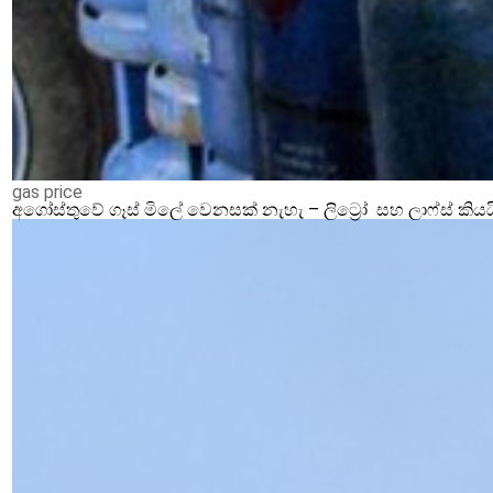
gas price
අගෝස්තුවේ ගෑස් මිලේ වෙනසක් නැහැ – ලිට්‍රෝ සහ ලාෆ්ස් කියය