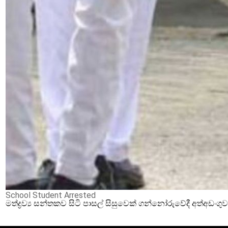
School Student Arrested
මත්ද්‍රව්‍ය සන්තකව සිටි පාසල් සිසුවෙක් ගන්නෝරුවේදී අත්අඩංගු