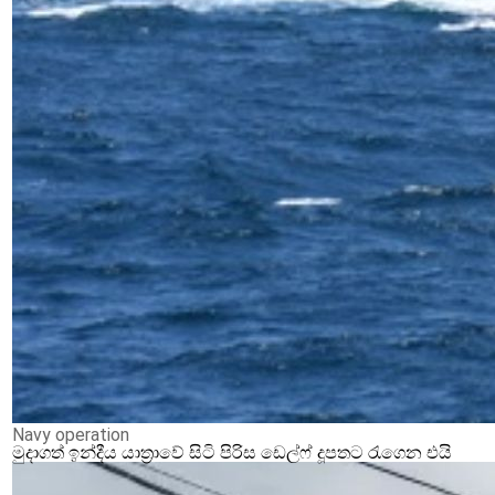
Navy operation
මුදාගත් ඉන්දීය යාත්‍රාවේ සිටි පිරිස ඩෙල්ෆ් දූපතට රැගෙන එයි