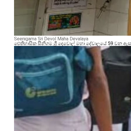
Seenigama Sri Devol Maha Devalaya
ඓතිහාසික සීනිගම ශ්‍රී දෙවොල් මහා දේවාලයේ 59 වන ඇ