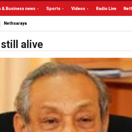
s & Business news
Sports
Videos
Radio Live
Net
Nethsaraya
till alive