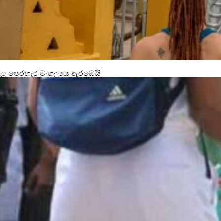
සළ පෙරහැර මංගල්‍යය ඇරඹෙයි