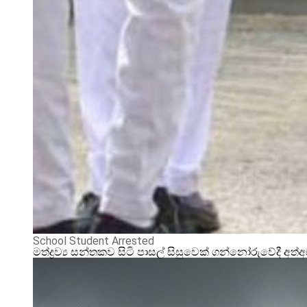
School Student Arrested
මත්ද්‍රව්‍ය සන්තකව සිටි පාසල් සිසුවෙක් ගන්නෝරුවේදී අත්