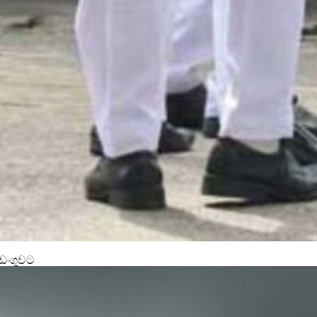
අඩංගුවට