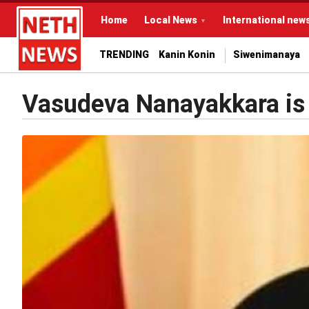
Home
Local News
International new
TRENDING
Kanin Konin
Siwenimanaya
Vasudeva Nanayakkara is s