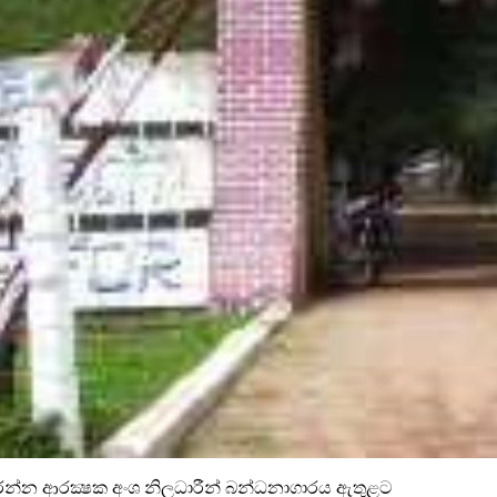
න ආරක්‍ෂක අංශ නිලධාරීන් බන්ධනාගාරය ඇතුළට