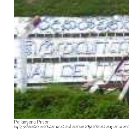
Pallansena Prison
පල්ලන්සේන බන්ධනාගාරයේ නොසන්සුන්තාව පාලනය කරන්