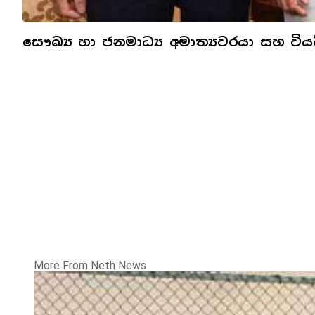
සෞඛ්‍ය හා ජනමාධ්‍ය අමාත්‍යවරයා සහ වි
More From Neth News