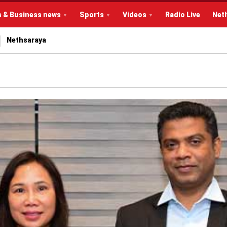
s & Business news
Sports
Videos
Radio Live
Net
Nethsaraya