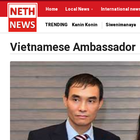
Home
Local News
International new
TRENDING
Kanin Konin
Siwenimanaya
Vietnamese Ambassador