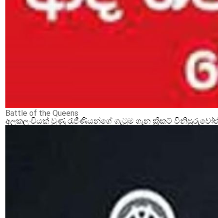
Battle of the Queens‍
අලකලංචියක් වුණු රැජිණියන්ගේ ගැටුම ගැන ක්‍රිකට් විනිසුරුවෝ