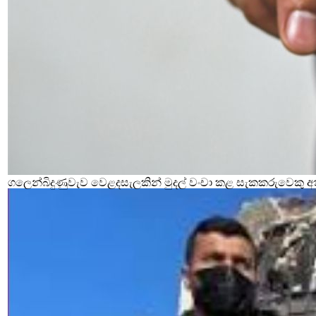
ගලෙන්බිදුණුවැව වෙළදසැලකින් මුදල් වංචා කළ සැකකරුවෙකු අ