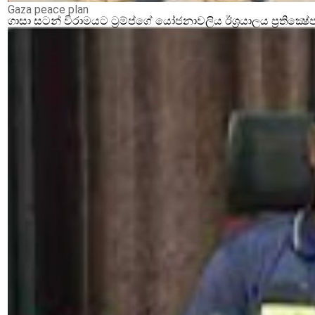
Gaza peace plan
ගාසා සටන් විරාමයට ට්‍රම්ප්ගේ යෝජනාවලිය ඊශ්‍රයාලය ප්‍රතික්‍ෂේ