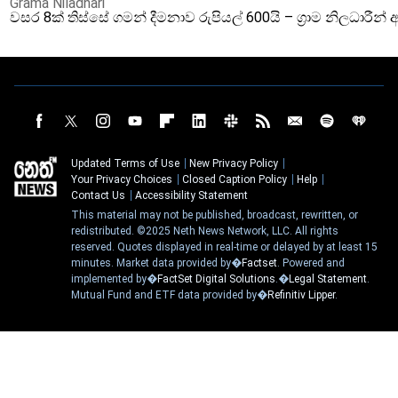
Grama Niladhari
වසර 8ක් තිස්සේ ගමන් දීමනාව රුපියල් 600යි – ග්‍රාම නිලධාරී
Updated Terms of Use
New Privacy Policy
Your Privacy Choices
Closed Caption Policy
Help
Contact Us
Accessibility Statement
This material may not be published, broadcast, rewritten, or
redistributed. ©2025 Neth News Network, LLC. All rights
reserved. Quotes displayed in real-time or delayed by at least 15
minutes. Market data provided by�
Factset
. Powered and
implemented by�
FactSet Digital Solutions
.�
Legal Statement
.
Mutual Fund and ETF data provided by�
Refinitiv Lipper
.