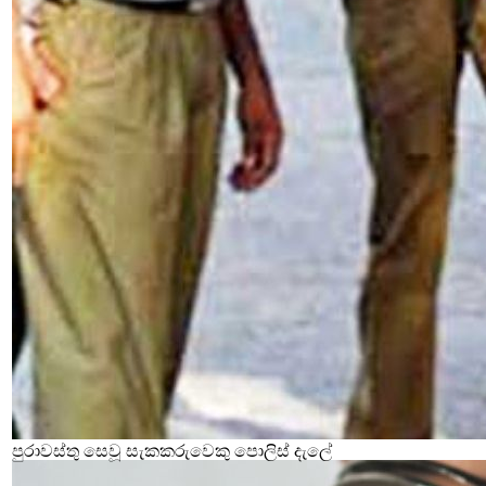
පුරාවස්තු සෙවූ සැකකරුවෙකු පොලිස් දැලේ