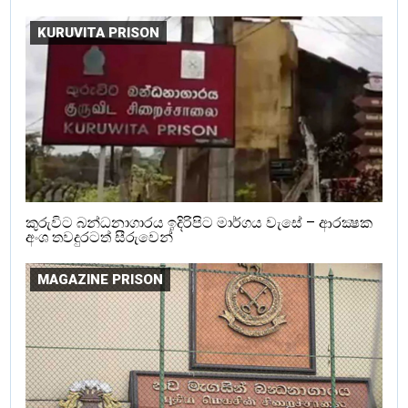
KURUVITA PRISON
කුරුවිට බන්ධනාගාරය ඉදිරිපිට මාර්ගය වැසේ – ආරක්‍ෂක
අංශ තවදුරටත් සීරුවෙන්
MAGAZINE PRISON