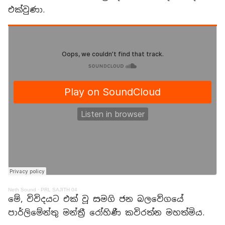
එක්වුණා.
Neth Sound
·
PRL SAJITH 04
මේ, විවිදයට එක් වූ සමගි ජන බලවේගයේ
පාර්ලිමේන්තු මන්ත්‍රී රෝහිණී කවිරත්න මහත්මිය.