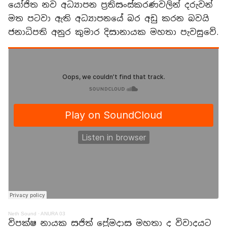
යෝජිත නව අධ්‍යාපන ප්‍රතිසංස්කරණවලින් දරුවන්
මත පටවා ඇති අධ්‍යාපනයේ බර අඩු කරන බවයි
ජනාධිපති අනුර කුමාර දිසානායක මහතා පැවසුවේ.
Neth Sound
·
ANURA 03
විපක්ෂ නායක සජිත් ප්‍රේමදාස මහතා ද විවාදයට