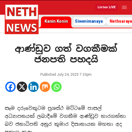
Listen LIVE
Kanin Konin
Siwenimanaya
Nethsaraya
ආණ්ඩුව ගත් වගකීමක්
ජනපති පහදයි
Published
July 24, 2025 7:33pm
සෑම දරුවෙකුටම ප්‍රශස්ථ මට්ටමේ පාසල්
අධ්‍යාපනයක් ලබාදීමේ වගකීම ආණ්ඩුව භාරගන්නා
බව ජනාධිපති අනුර කුමාර දිසානායක මහතා අද