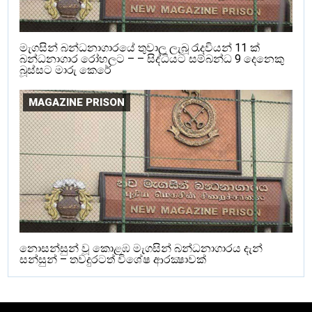
මැගසින් බන්ධනාගාරයේ තුවාල ලැබූ රැදවියන් 11 ක්
බන්ධනාගාර රෝහලට – – සිද්ධියට සම්බන්ධ 9 දෙනෙකු
බූස්සට මාරු කෙරේ
MAGAZINE PRISON
නොසන්සුන් වූ කොළඹ මැගසින් බන්ධනාගාරය දැන්
සන්සුන් – තවදුරටත් විශේෂ ආරක්‍ෂාවක්