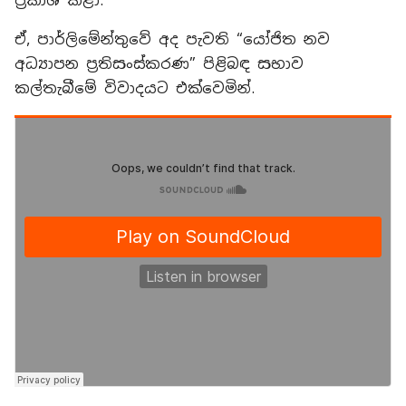
ප්‍රකාශ කළා.
ඒ, පාර්ලිමේන්තුවේ අද පැවති “යෝජිත නව
අධ්‍යාපන ප්‍රතිසංස්කරණ” පිළිබඳ සභාව
කල්තැබීමේ විවාදයට එක්වෙමින්.