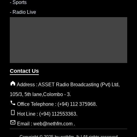
-
Sports
-
Radio Live
Contact Us
Address : ASSET Radio Broadcasting (Pvt) Ltd,
105/3, 5th lane,Colombo - 3.
Office Telephone : (+94) 112 375968.
Hot Line : (+94) 112553363.
Email : web@nethfm.com .
Copyright © 2025 by nethfm .lk | All rights reserved