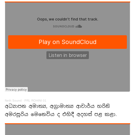
Neth Sound
·
PRL ROHINI 01
අධ්‍යාපන අමාත්‍ය, අග්‍රාමාත්‍ය ආචාර්ය හරිනි
අමරසූරිය මෙනෙවිය ද එහිදී අදහස් පළ කළා.