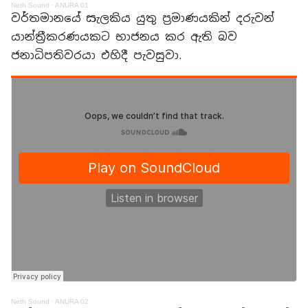
Neth Sound
·
ANURA 01
වර්තමානයේ සැලකිය යුතු ප්‍රමාණයකින් දරුවන්
යාන්ත්‍රීකරණයකට භාජනය කර ඇති බව
ජනාධිපතිවරයා එහිදී පැවසුවා.
Neth Sound
·
ANURA 02