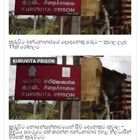
කුරුවිට බන්ධනාගාරයේ දෙදෙනෙකු මරුට – තුවාල ලැබූ
11ක් රෝහලට
KURUVITA PRISON
කුරුවිට නොසන්සුන්තාවයෙන් සිව් දෙනෙකුට තුවාල –
සිද්ධිය සමථයට පත් කරන්න බන්ධනාගාර ඉහළ නිලධාරීන්
පිරිසක් කුරුවිටට