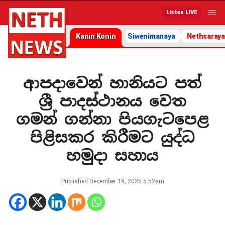
Listen LIVE
Kanin Konin
Siwenimanaya
Nethsaraya
ආපදාවෙන් හානියට පත්
ශ්‍රී පාදස්ථානය වෙත
ගමන් ගන්නා පියගැටපෙළ
පිළිසකර කිරීමට යුද්ධ
හමුදා සහාය
Published
December 19, 2025 5:52am