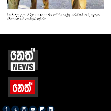
වත්තල උපන් දින සාදයකට වෙඩි තැබූ වෙඩික්කරු ඇතුළු
තිදෙනෙක් අත්අඩංගුවට