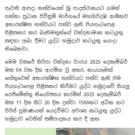
පැවති ආපදා තත්වයෙන් ශ්‍රි පාදස්ථානයට ගමන්
ගන්නා ප්‍රධාන පිවිසුම් මාර්ගයේ මහගිරිදඹ ආශීතව
අනාරක්ෂිත තත්වයට පත්ව ඇති පියගැටපෙළ
පිළිසකර කර බැතිමතුන්ගේ වන්දනාමාන කටයුතු
සඳහා ලබා දීමට යුද්ධ හමුදාව කටයුතු යොදා
තිබෙනවා.
මෙම වසරේ සිරිපා වන්දනා වාරය 2025 දෙසැම්බර්
මස 04 වන දින ආරම්භ වූ අතර, නායයෑමක්
හේතුවෙන් අනාරක්ෂිත තත්වයට පත්ව ඇති එම
පියගැටපෙළ පිළිසකර කිරීමට යුද්ධ හමුදාවේ සියලු
රෙජිමේන්තු නියෝජනය කරමින් 2025 දෙසැම්බර්
මස 11 දින සිට 20 දින දක්වා 1500කට අධික භට
පිරිස් ප්‍රමාණයක් යෙදවීමට අවශ්‍ය කටයුතු යුද්ධ
හමුදාව වෙතින් සම්පාදනය කර දී ඇත.