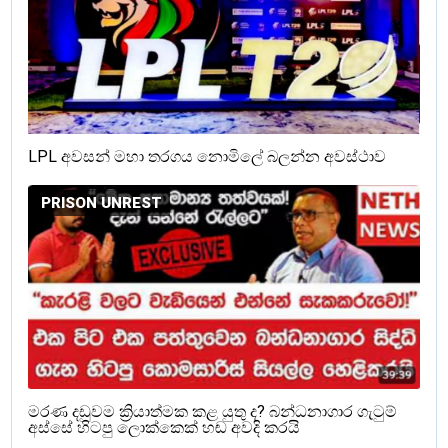
LPL අවසන් මහා තරගය නොමිලේ බලන්න අවස්ථාව
PRISON UNREST
මරණ දඩුවම ක්‍රියාත්මක කළ යුතු ද? බන්ධනාගාර ගැටුම්
අස්සේ හිටපු ලොක්කෙක් හඬ අවදි කරයි