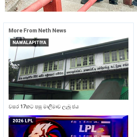
More From Neth News
NAWALAPITIYA
වසර 17කට පසු මාලිමාව ලැබූ ජය
2026 LPL