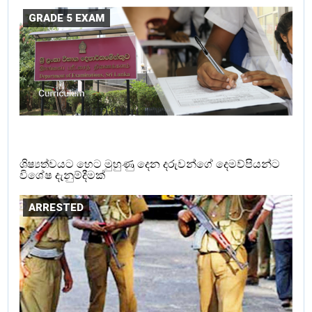
GRADE 5 EXAM
ශිෂ්‍යත්වයට හෙට මුහුණු දෙන දරුවන්ගේ දෙමව්පියන්ට
විශේෂ දැනුම්දීමක්
ARRESTED