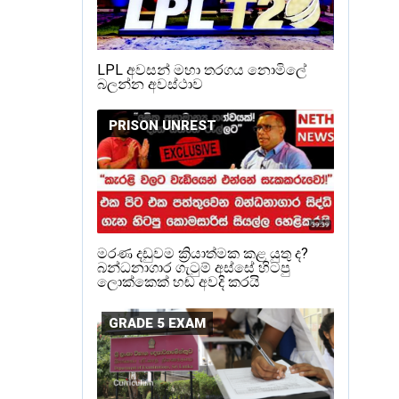
LPL අවසන් මහා තරගය නොමිලේ
බලන්න අවස්ථාව
PRISON UNREST
මරණ දඩුවම ක්‍රියාත්මක කළ යුතු ද?
බන්ධනාගාර ගැටුම් අස්සේ හිටපු
ලොක්කෙක් හඬ අවදි කරයි
GRADE 5 EXAM