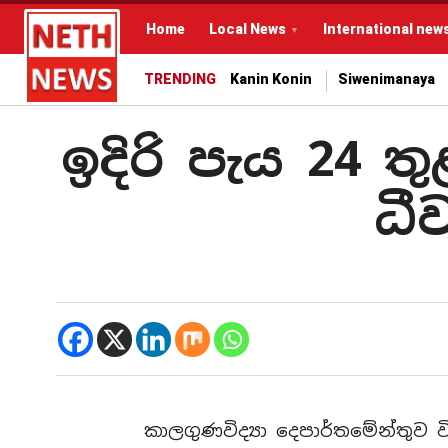
Home
Local News
International new
TRENDING
Kanin Konin
Siwenimanaya
ඉදිරි පැය 24 
ධීව
කාලගුණවිද්‍යා දෙපාර්තමේන්තුව 