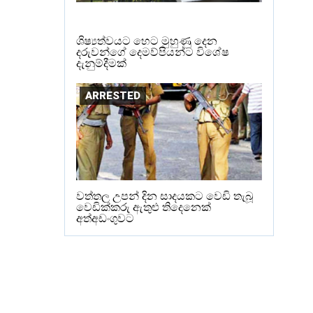
ශිෂ්‍යත්වයට හෙට මුහුණු දෙන
දරුවන්ගේ දෙමව්පියන්ට විශේෂ
දැනුම්දීමක්
ARRESTED
වත්තල උපන් දින සාදයකට වෙඩි තැබූ
වෙඩික්කරු ඇතුළු තිදෙනෙක්
අත්අඩංගුවට