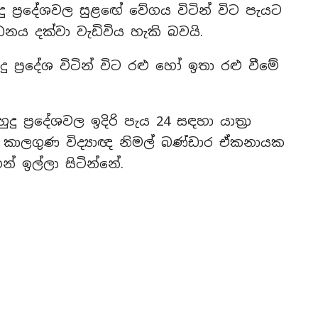
ු ප්‍රදේශවල සුළඟේ වේගය විටින් විට පැයට
්ධනය දක්වා වැඩිවිය හැකි බවයි.
 ප්‍රදේශ විටින් විට රළු හෝ ඉතා රළු වීමේ
 ප්‍රදේශවල ඉදිරි පැය 24 සඳහා යාත්‍රා
 කාලගුණ විද්‍යාඥ නිමල් බණ්ඩාර ඒකනායක
් ඉල්ලා සිටින්නේ.