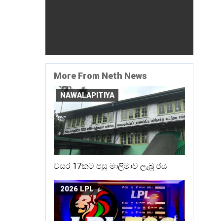
More From Neth News
NAWALAPITIYA
වසර 17කට පසු මාලිමාව ලැබූ ජය
2026 LPL