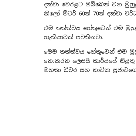
දක්වා වෙරළට ඔබ්බෙන් වන මුහුද
කිලෝ මීටර් 60ත් 70ත් දක්වා වර
එම තත්ත්වය හේතුවෙන් එම මුහුදු
හැකියාවක් පවතිනවා.
මෙම තත්ත්වය හේතුවෙන් එම මුහුදු
නොකරන ලෙසයි කාර්යයේ නියුතු
මහතා ධීවර සහ නාවික ප්‍රජාවගෙන