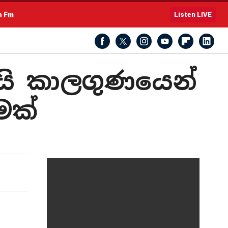
h Fm
Listen LIVE
ැයි කාලගුණයෙන්
ීමක්