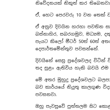
නිවේදනයක් නිකුත් කර තිබෙනවා
ඒ, හෙට පෙරවරු 10 වන තෙක් වල
ඒ අනුව දිවයින හරහා පවතින සක්
බස්නාහිර, සබරගමුව, මධ්‍යම, දක
පැයට කිලෝ මීටර් 50ත් 60ත් අතර
දෙපාර්තමේන්තුව පවසන්නේ.
දිවයිනේ සෙසු ප්‍රදේශවලද විටින
තද සුළං ඇතිවිය හැකි බවයි එම 
මේ අතර මුහුදු ප්‍රදේශවලට බල
බව කාර්යයේ නියුතු කාලගුණ වි
පවසනවා.
ඔහු පැවසුවේ පුත්තලම සිට කො