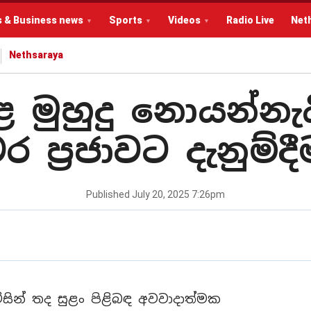
s & Business news
Sports
Videos
Radio Live
Net
Nethsaraya
තුළ මුහුදු නොයන්න
ර ප්‍රජාවට දැනුම්ද
Published
July 20, 2025 7:26pm
විසින් තද සුළං පිළිබඳ අවවාදාත්මක