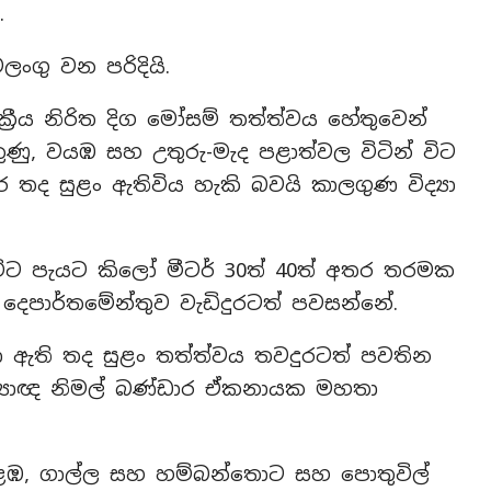
.
ංගු වන පරිදියි.
‍රීය නිරිත දිග මෝසම් තත්ත්වය හේතුවෙන්
ුණු, වයඹ සහ උතුරු-මැද පළාත්වල විටින් විට
 තද සුළං ඇතිවිය හැකි බවයි කාලගුණ විද්‍යා
් විට පැයට කිලෝ මීටර් 30ත් 40ත් අතර තරමක
දෙපාර්තමේන්තුව වැඩිදුරටත් පවසන්නේ.
පා ඇති තද සුළං තත්ත්වය තවදුරටත් පවතින
ද්‍යාඥ නිමල් බණ්ඩාර ඒකනායක මහතා
ළඹ, ගාල්ල සහ හම්බන්තොට සහ පොතුවිල්