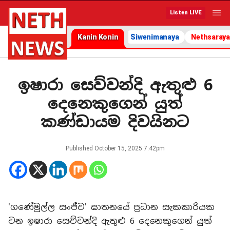
Listen LIVE
Kanin Konin
Siwenimanaya
Nethsaraya
ඉෂාරා සෙව්වන්දි ඇතුළු 6
දෙනෙකුගෙන් යුත්
කණ්ඩායම දිවයිනට
Published
October 15, 2025 7:42pm
'ගණේමුල්ල සංජීව' ඝාතනයේ ප්‍රධාන සැකකාරියක
වන ඉෂාරා සෙව්වන්දි ඇතුළු 6 දෙනෙකුගෙන් යුත්