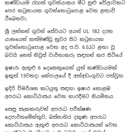
කණ්ඩායම රැගත් ගුවන්යානය මීට සුළු වේලාවකට
පෙර කටුනායක ගුවන්තොටුපොළ වෙත ළඟාවි
ථිබෙනවා.
ශ්‍රී ලන්කන් ගුවන් සේවයට අයත් UL 182 දරන
යානයෙන් කත්මණ්ඩු නුවර සිට කටුනායක
ගුවන්තොටුපොළ වෙත අද ප.ව. 6.52ට ළඟා වූ
බවයි නෙත් නිවුස් වාර්තාකරු සඳහන් කර සිටියේ
ඉෂාරා ඇතුළු 6 දෙනෙකුගෙන් යුත් කණ්ඩායමක්
ඉකුත් 13වනදා නේපාලයේ දී අත්අඩංගුවට පත්වූහ.
ඉදිරි විමර්ශන කටයුතු සඳහා ඉෂාර කොළඹ
අපරාධ කොට්ඨාසය වෙත භාරදීමට නියමිතය.
සෙසු සැකකරුවන් අපරාධ පරීක්ෂණ
දෙපාර්තමේන්තුව, බස්නාහිර දකුණ අපරාධ
කොට්ඨාසය ඇතුළු අපරාධ කොට්ඨාසයන් වෙත