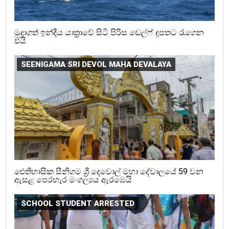
මුදාගත් ඉන්දීය යාත්‍රාවේ සිටි පිරිස ඩෙල්ෆ් දූපතට රැගෙන
එයි
SEENIGAMA SRI DEVOL MAHA DEVALAYA
ඓතිහාසික සීනිගම ශ්‍රී දෙවොල් මහා දේවාලයේ 59 වන
ඇසළ පෙරහැර මංගල්‍යය ඇරඹෙයි
SCHOOL STUDENT ARRESTED