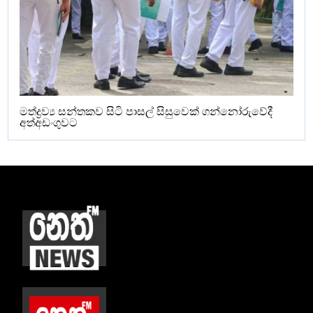
මත්ද්‍රව්‍ය සන්තකව සිටි පාසල් සිසුවෙක් ගන්නෝරුවේදී
අත්අඩංගුවට