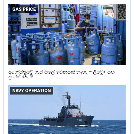
GAS PRICE
අගෝස්තුවේ ගෑස් මිලේ වෙනසක් නැහැ – ලිට්‍රෝ සහ
ලාෆ්ස් කියයි
NAVY OPERATION