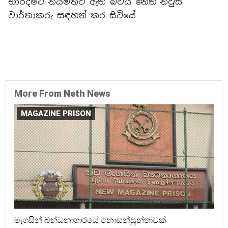
භාරදීමට නියමිතව ඇති බවයි නෙත් නිවුස්
වාර්තාකරු සඳහන් කර සිටියේ
More From Neth News
MAGAZINE PRISON
මැගසින් බන්ධනාගාරයේ නොසන්සුන්තාවක්