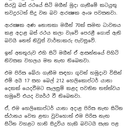
සිරවූ බස් රථයේ සිටි මගීන් මුදා ගැනීමේ කටයුතු
තවදුරටත් සිදු වන බව ආරක්‍ෂක අංශ පවසනවා.
ආරක්‍ෂක අණ නොතකා මගීන් 70ක් සමඟ ධාවනය
කළ අදාළ බස් රථය කලා වැවේ පෙරළී ගොස් ඇති
බවයි නෙත් නිවුස් වාර්තාකරු පැවසුවේ.
ඉන් අනතුරුව එහි සිටි මගීන් ඒ ආසන්නයේ පිහිටි
නිවසක වහලය මත නැඟ තිබෙනවා.
එම පිරිස බේරා ගැනීම සඳහා ගුවන් හමුදාව විසින්
එම් අයි 17 සහ බෙල් 212 හෙලිකොප්ටර් යානා
දෙකක් යෙදවීමට සැලසුම් කළද පවතින තත්ත්වය
හමුවේ එයද ව්‍යර්ථ වී තිබෙනවා.
ඒ, එම හෙලිකොප්ටර් යානා අදාළ පිරිස නැඟ සිටින
ස්ථානය වෙත ළඟා වුවහොත් එම පිරිස නැඟ
සිටින වහළට හානි සිදුවිය හැකි බවටයි සැක පළ