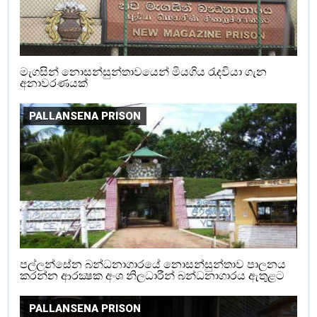
මැගසින් නොසන්සුන්තාවයෙන් මියගිය රැදවියා ගැන
අනාවරණයක්
PALLANSENA PRISON
පල්ලන්සේන බන්ධනාගාරයේ නොසන්සුන්තාව පාලනය
කරන්න ආරක්‍ෂක අංශ නිලධාරීන් බන්ධනාගාරය ඇතුළට
PALLANSENA PRISON