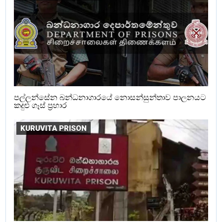
පල්ලන්සේන බන්ධනාගාරයේ නොසන්සුන්තාව පාලනයට
කදුළු ගෑස් ප්‍රහාර
KURUVITA PRISON