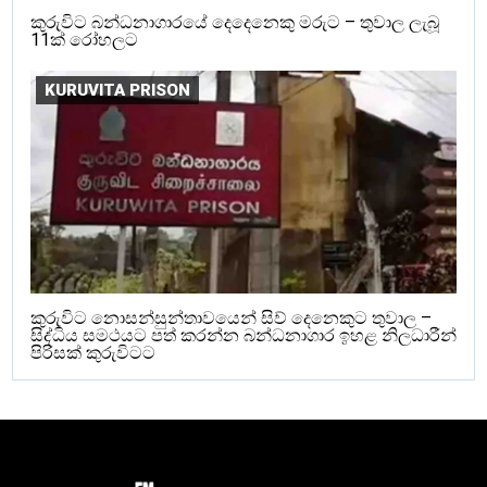
කුරුවිට බන්ධනාගාරයේ දෙදෙනෙකු මරුට – තුවාල ලැබූ
11ක් රෝහලට
KURUVITA PRISON
කුරුවිට නොසන්සුන්තාවයෙන් සිව් දෙනෙකුට තුවාල –
සිද්ධිය සමථයට පත් කරන්න බන්ධනාගාර ඉහළ නිලධාරීන්
පිරිසක් කුරුවිටට