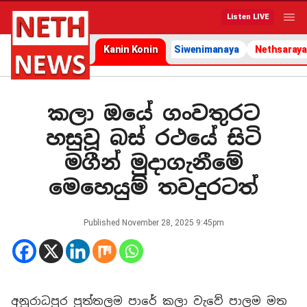
Listen LIVE
Kanin Konin
Siwenimanaya
Nethsaraya
කලා ඔයේ ගංවතුරට
හසුවූ බස් රථයේ සිටි
මගීන් මුදාගැනීමේ
මෙහෙයුම් තවදුරටත්
Published
November 28, 2025 9:45pm
අනුරාධපුර පුත්තලම පාරේ කලා වැවේ පාලම මත