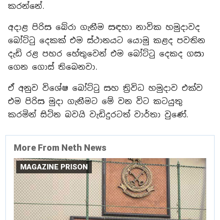
කරන්නේ.
අදාළ පිරිස බේරා ගැනීම සඳහා නාවික හමුදාවද
බෝට්ටු දෙකක් එම ස්ථානයට යොමු කළද පවතින
දැඩි රළ පහර හේතුවෙන් එම බෝට්ටු දෙකද ගසා
ගෙන ගොස් තිබෙනවා.
ඒ අනුව විශේෂ බෝට්ටු සහ ත්‍රිවිධ හමුදාව එක්ව
එම පිරිස මුදා ගැනීමට මේ වන විට කටයුතු
කරමින් සිටින බවයි වැඩිදුරටත් වාර්තා වුණේ.
More From Neth News
MAGAZINE PRISON