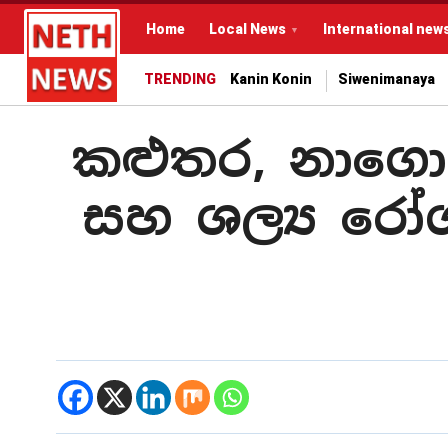
Home
Local News
International new
TRENDING
Kanin Konin
Siwenimanaya
කළුතර, නාග
සහ ශල්‍ය රෝ