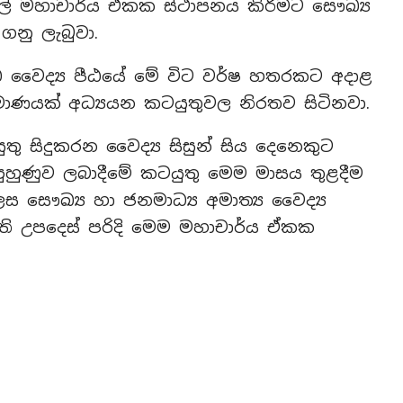
මහාචාර්ය ඒකක ස්ථාපනය කිරීමට සෞඛ්‍ය
ගනු ලැබුවා.
ද්ධ වෛද්‍ය පීඨයේ මේ විට වර්ෂ හතරකට අදාළ
‍රමාණයක් අධ්‍යයන කටයුතුවල නිරතව සිටිනවා.
තු සිදුකරන වෛද්‍ය සිසුන් සිය දෙනෙකුට
හුණුව ලබාදීමේ කටයුතු මෙම මාසය තුළදීම
 සෞඛ්‍ය හා ජනමාධ්‍ය අමාත්‍ය වෛද්‍ය
ති උපදෙස් පරිදි මෙම මහාචාර්ය ඒකක