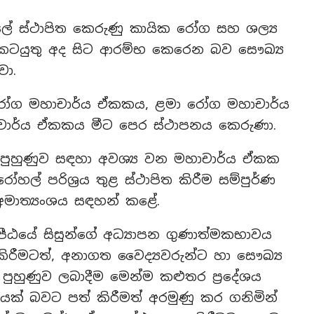
 ස්ථාපිත කෙරුණු කායික රෝග සහ ශල්‍ය
ටයුතු අද සිට ආරම්භ කෙරෙන බව සෞඛ්‍ය
වා.
 රෝග මහාචාර්ය ඒකකය, ළමා රෝග මහාචාර්ය
ර්ය ඒකකය මීට පෙර ස්ථාපනය කෙරුණා.
ක පුහුණුව සඳහා අවශ්‍ය වන මහාචාර්ය ඒකක
් පරිශ්‍රය තුළ ස්ථාපිත කිරීම සම්පුර්ණ
අමාත්‍යංශය සඳහන් කළේ.
ය පීඨයේ සිසුන්ගේ අධ්‍යාපන ගුණාත්මකභාවය
 කිරීමටත්, අනාගත වෛද්‍යවරුන්ට හා සෞඛ්‍ය
 පුහුණුව ලබාදීම මෙන්ම කළුතර ප්‍රදේශය
ානයක් බවට පත් කිරීමත් අරමුණු කර ගනිමින්