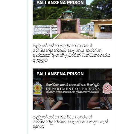
PALLANSENA PRISON
පල්ලන්සේන බන්ධනාගාරයේ
නොසන්සුන්තාව පාලනය කරන්න
ආරක්‍ෂක අංශ නිලධාරීන් බන්ධනාගාරය
ඇතුළට
PALLANSENA PRISON
පල්ලන්සේන බන්ධනාගාරයේ
නොසන්සුන්තාව පාලනයට කදුළු ගෑස්
ප්‍රහාර