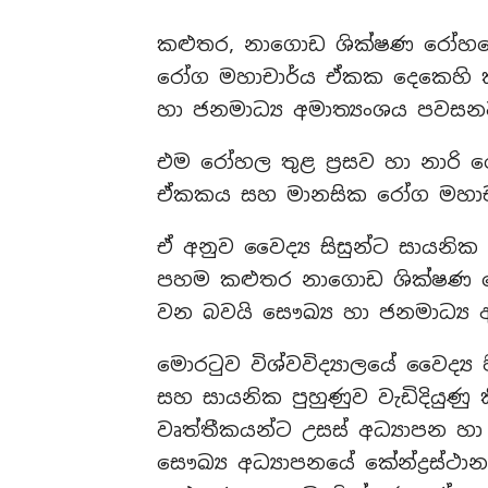
කළුතර, නාගොඩ ශික්ෂණ රෝහලේ
රෝග මහාචාර්ය ඒකක දෙකෙහි ක
හා ජනමාධ්‍ය අමාත්‍යංශය පවසන
එම රෝහල තුළ ප්‍රසව හා නාරි
ඒකකය සහ මානසික රෝග මහාචා
ඒ අනුව වෛද්‍ය සිසුන්ට සායනි
පහම කළුතර නාගොඩ ශික්ෂණ රෝහල
වන බවයි සෞඛ්‍ය හා ජනමාධ්‍ය 
මොරටුව විශ්වවිද්‍යාලයේ වෛද්‍
සහ සායනික පුහුණුව වැඩිදියුණු
වෘත්තීකයන්ට උසස් අධ්‍යාපන හා
සෞඛ්‍ය අධ්‍යාපනයේ කේන්ද්‍රස්ථ