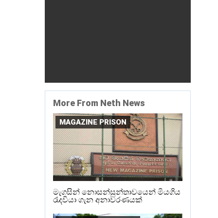
More From Neth News
MAGAZINE PRISON
මැගසින් නොසන්සුන්තාවයෙන් මියගිය
රැදවියා ගැන අනාවරණයක්