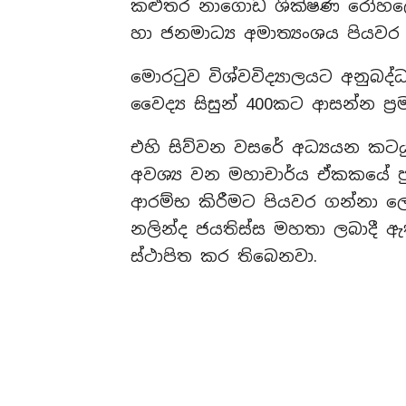
කළුතර නාගොඩ ශික්ෂණ රෝහලේ 
හා ජනමාධ්‍ය අමාත්‍යංශය පියවර 
මොරටුව විශ්වවිද්‍යාලයට අනුබ
වෛද්‍ය සිසුන් 400කට ආසන්න ප්
එහි සිව්වන වසරේ අධ්‍යයන කටයු
අවශ්‍ය වන මහාචාර්ය ඒකකයේ පු
ආරම්භ කිරීමට පියවර ගන්නා ලෙස
නලින්ද ජයතිස්ස මහතා ලබාදී ඇ
ස්ථාපිත කර තිබෙනවා.