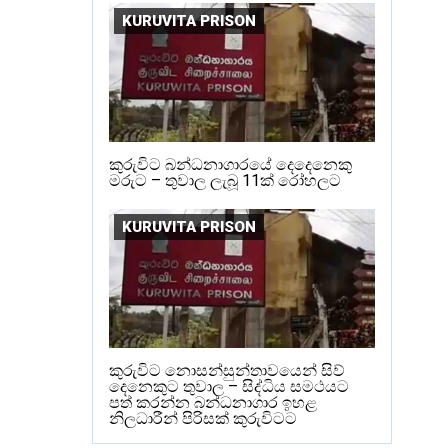
KURUVITA PRISON
කුරුවිට බන්ධනාගාරයේ දෙදෙනෙකු
මරුට – තුවාල ලැබූ 11ක් රෝහලට
KURUVITA PRISON
කුරුවිට නොසන්සුන්තාවයෙන් සිව්
දෙනෙකුට තුවාල – සිද්ධිය සමථයට
පත් කරන්න බන්ධනාගාර ඉහළ
නිලධාරීන් පිරිසක් කුරුවිටට