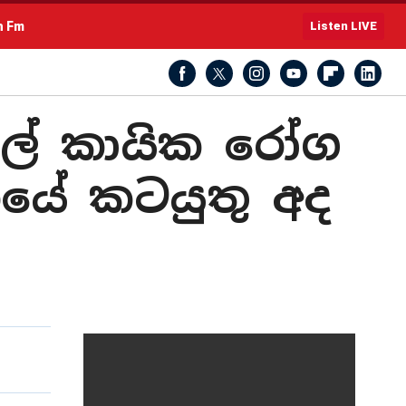
h Fm
Listen LIVE
ේ කායික රෝග
යේ කටයුතු අද