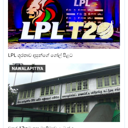
LPL ශූරතාව දසුන්ගේ ගෝල් පිළට
NAWALAPITIYA