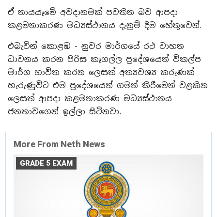
ඒ නායයෑමේ අවදානමක් පවතින බව ආපදා
කළමනාකරණ මධ්‍යස්ථානය දැනුම් දීම හේතුවෙන්.
එබැවින් කොළඹ - නුවර මාර්ගයේ රථ වාහන
ධාවනය කරන පිරිස කෑගල්ල ප්‍රදේශයෙන් විකල්ප
මාර්ග භාවිත කරන ලෙසත් අත්‍යවශ්‍ය කරුණක්
හැරුණුවිට එම ප්‍රදේශයෙන් ගමන් කිරීමෙන් වළකින
ලෙසත් ආපදා කළමනාකරණ මධ්‍යස්ථානය
ජනතාවගෙන් ඉල්ලා සිටිනවා.
More From Neth News
GRADE 5 EXAM