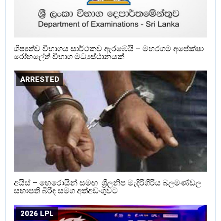
ශිෂ්‍යත්ව විභාගය සාර්ථකව ඇරඹෙයි – මහරගම අපේක්ෂා
රෝහලේත් විභාග මධ්‍යස්ථානයක්
ARRESTED
අයිස් – හෙරොයින් සමඟ ශ්‍රීලනිප මැදිරිගිරිය බලමණ්ඩල
සභාපති බිරිඳ සමග අත්අඩංගුවට
2026 LPL