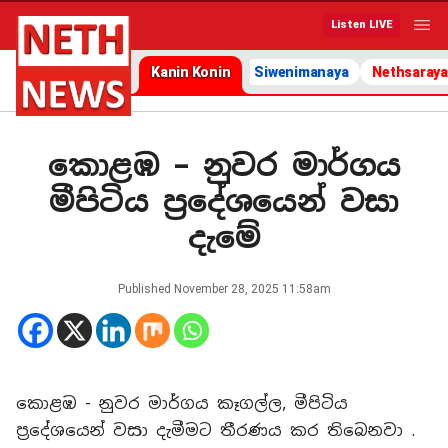
Listen LIVE
Kanin Konin
Siwenimanaya
Nethsaraya
කොළඹ – නුවර මාර්ගය
මීපිටිය ප්‍රදේශයෙන් වසා
දැමේ
Published
November 28, 2025 11:58am
කොළඹ - නුවර මාර්ගය කෑගල්ල, මීපිටිය
ප්‍රදේශයෙන් වසා දැමීමට තීරණය කර තිබෙනවා .