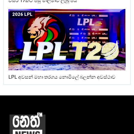
වසර 17කට පසු මාලිමාව ලැබූ ජය
2026 LPL
LPL අවසන් මහා තරගය නොමිලේ බලන්න අවස්ථාව