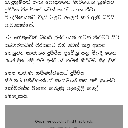
හැඳුනුම්පත් අංක යොදාගෙන මාර්ගගත ක්‍රමයට
දුම්රිය ටිකට්පත් වෙන් කරවාගෙන ඒවා
විදේශිකයන්ට වැඩි මිලට අලෙවි කර ඇති බවයි
පැවසෙන්නේ.
මේ හේතුවෙන් ඔඩිසි දුම්රියෙන් ගමන් කිරීමට සිටි
සංචාරකයින් පිරිසකට එම වෙන් කළ ආසන
වෙනුවට සාමාන්‍ය දුම්රිය ප්‍රවේශ්‍ර පත්‍ර මිලදී ගෙන
ඊයේ දිනයේදී එම දුම්රියේ ගමන් කිරීමට සිදු වුණා.
මෙම කරුණ සම්බන්ධයෙන් දුම්රිය
ස්ථානාධිපතිවරුන්ගේ සංගමයේ සභාපති සුමේධ
සෝමරත්න මහතා කරුණු පැහැදිලි කළේ
මෙලෙසයි.