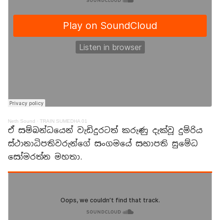
Neth Sound
·
TRAIN SUMEDHA 01
ඒ සම්බන්ධයෙන් වැඩිදුරටත් කරුණු දැක්වූ දුම්රිය
ස්ථානාධිපතිවරුන්ගේ සංගමයේ සභාපති සුමේධ
සෝමරත්න මහතා.