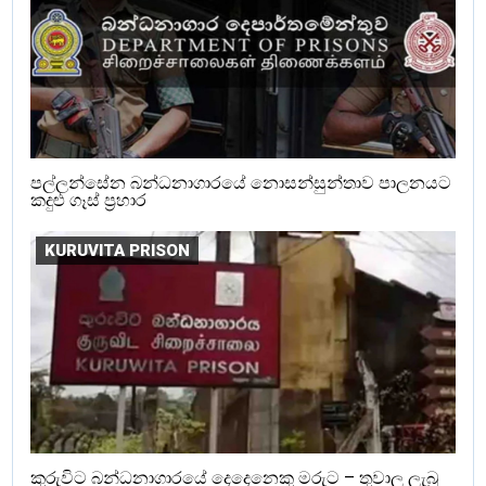
පල්ලන්සේන බන්ධනාගාරයේ නොසන්සුන්තාව පාලනයට
කදුළු ගෑස් ප්‍රහාර
KURUVITA PRISON
කුරුවිට බන්ධනාගාරයේ දෙදෙනෙකු මරුට – තුවාල ලැබූ