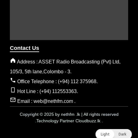
Contact Us
Address : ASSET Radio Broadcasting (Pvt) Ltd,
105/3, 5th lane,Colombo - 3.
Office Telephone : (+94) 112 375968.
Hot Line : (+94) 112553363.
Email : web@nethfm.com .
Copyright © 2025 by nethfm .lk | All rights reserved
.Technology Partner Cloudbuzz.lk .
Light
Light
Dark
Dark