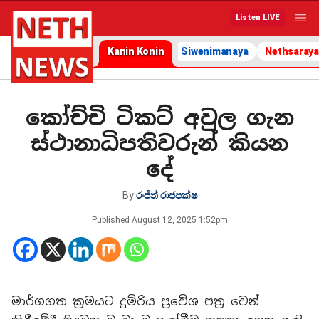
Listen LIVE
Kanin Konin
Siwenimanaya
Nethsaraya
කෝච්චි ටිකට් අවුල ගැන
ස්ථානාධිපතිවරුන් කියන
දේ
By
රංජිත් රාජපක්ෂ
Published
August 12, 2025 1:52pm
මාර්ගගත ක්‍රමයට දුම්රිය ප්‍රවේශ පත්‍ර වෙන්