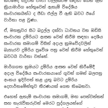
කිරීමේදී සිදුවන වංචා වැලැක්වීම සඳහා ගෙන ඇති
ක්‍රියාමාර්ග හේතුවෙන් ඇතැම් විදේශීය
සංචාරකයින්ට ද පීඩා එල්ල වී ඇති බවට ඊයේ
වාර්තා පළ වුණා.
ඒ, මහනුවර සිට බදුල්ල දක්වා ධාවනය වන ඔඩිසි
සංචාරක දුම්රියට ආසන වෙන් කිරීම සඳහා දෙශීය
සංචාරක සමාගම් විසින් අදාල ක්‍රමවේදවලින්
බැහැරව දුම්රිය ප්‍රවේශ පත්‍ර වෙන් කිරීම හේතුවෙන්
බවටයි වාර්තා වන්නේ.
මාර්ගගත ක්‍රමයට දුම්රිය ආසන වෙන් කිරීමේදී
අදාල විදේශීය සංචාරකයාගේ ගුවන් ගමන් බලපත්‍ර
අංකය ඉදිරිපත් කළ යුතු බවට දුම්රිය
දෙපාර්තමේන්තුව තීරණයක් ගෙන තිබෙනවා.
එහෙත් ඇතැම් සංචාරක සමාගම්, මඟ පෙන්වන්නන්
සහ තැරැව්කරුවන් මෙරට පුද්ගලයන්ගේ