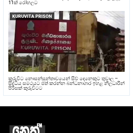
11ක් රෝහලට
KURUVITA PRISON
කුරුවිට නොසන්සුන්තාවයෙන් සිව් දෙනෙකුට තුවාල –
සිද්ධිය සමථයට පත් කරන්න බන්ධනාගාර ඉහළ නිලධාරීන්
පිරිසක් කුරුවිටට