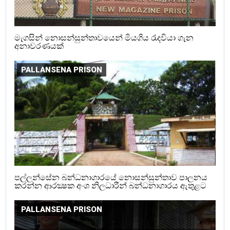
මැගසින් නොසන්සුන්තාවයෙන් මියගිය රැදවියා ගැන
අනාවරණයක්
PALLANSENA PRISON
පල්ලන්සේන බන්ධනාගාරයේ නොසන්සුන්තාව පාලනය
කරන්න ආරක්‍ෂක අංශ නිලධාරීන් බන්ධනාගාරය ඇතුළට
PALLANSENA PRISON