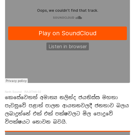
Neth Sound
·
RAJITHA 02
කෙසේවෙතත් අමාත්‍ය නලින්ද ජයතිස්ස මහතා
පැවසුවේ පළාත් පාලන ආයතනවලදී ජනතාව බලය
ලබාදුන්නේ එක් එක් පක්ෂවලට මිල පොදුවේ
විපක්ෂයට නොවන බවයි.