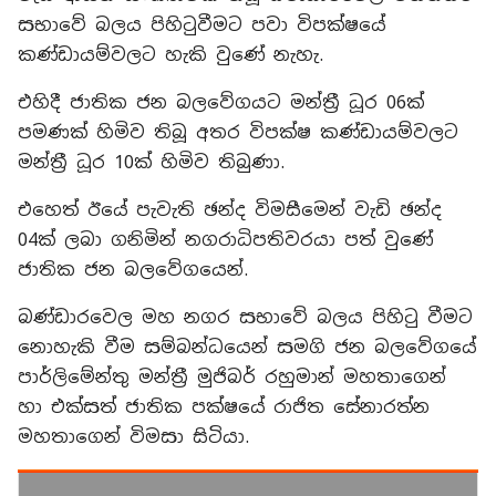
සභාවේ බලය පිහිටුවීමට පවා විපක්ෂයේ
කණ්ඩායම්වලට හැකි වුණේ නැහැ.
එහිදී ජාතික ජන බලවේගයට මන්ත්‍රී ධූර 06ක්
පමණක් හිමිව තිබූ අතර විපක්ෂ කණ්ඩායම්වලට
මන්ත්‍රී ධූර 10ක් හිමිව තිබුණා.
එහෙත් ඊයේ පැවැති ඡන්ද විමසීමෙන් වැඩි ඡන්ද
04ක් ලබා ගනිමින් නගරාධිපතිවරයා පත් වුණේ
ජාතික ජන බලවේගයෙන්.
බණ්ඩාරවෙල මහ නගර සභාවේ බලය පිහිටු වීමට
නොහැකි වීම සම්බන්ධයෙන් සමගි ජන බලවේගයේ
පාර්ලිමේන්තු මන්ත්‍රී මුජිබර් රහුමාන් මහතාගෙන්
හා එක්සත් ජාතික පක්ෂයේ රාජිත සේනාරත්න
මහතාගෙන් විමසා සිටියා.