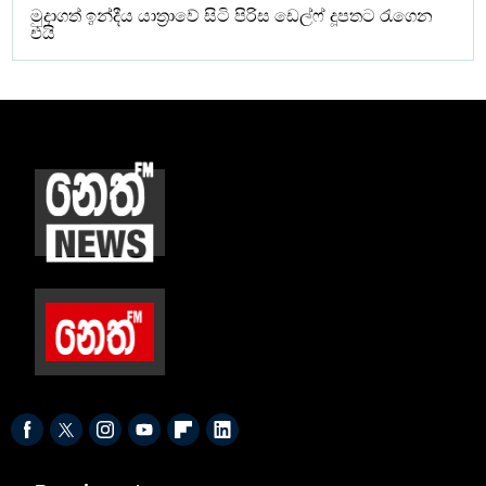
මුදාගත් ඉන්දීය යාත්‍රාවේ සිටි පිරිස ඩෙල්ෆ් දූපතට රැගෙන
එයි