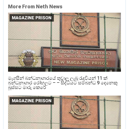
More From Neth News
MAGAZINE PRISON
මැගසින් බන්ධනාගාරයේ තුවාල ලැබූ රැදවියන් 11 ක්
බන්ධනාගාර රෝහලට – – සිද්ධියට සම්බන්ධ 9 දෙනෙකු
බූස්සට මාරු කෙරේ
MAGAZINE PRISON