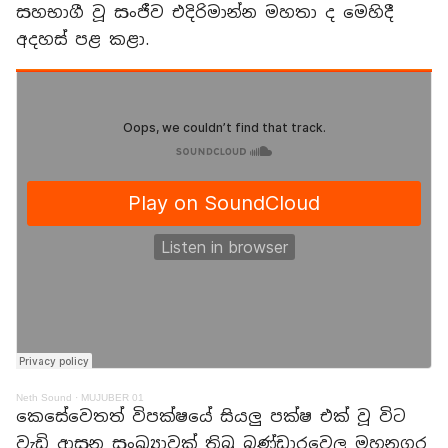
සහභාගී වූ සංජීව එදිරිමාන්න මහතා ද මෙහිදී
අදහස් පළ කළා.
Neth Sound
·
MUJUBER 01
කෙසේවෙතත් විපක්ෂයේ සියලු පක්ෂ එක් වූ විට
වැඩි ආසන සංඛ්‍යාවක් තිබූ බණ්ඩාරවෙල මහනගර