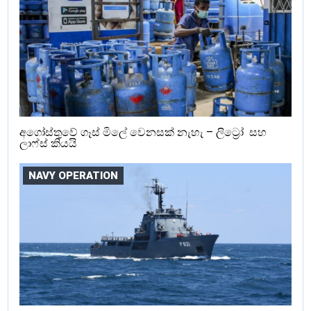
අගෝස්තුවේ ගෑස් මිලේ වෙනසක් නැහැ – ලිට්‍රෝ සහ
ලාෆ්ස් කියයි
NAVY OPERATION