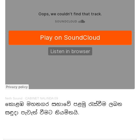
Neth Sound
·
CABINET NALINDA 09
කොළඹ මහනගර සභාවේ පළමු රැස්වීම ලබන
සඳුදා පැවැත් වීමට නියමිතයි.