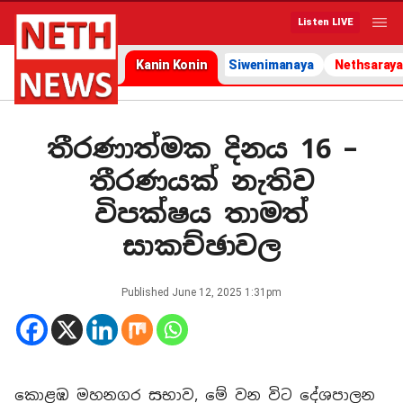
Listen LIVE
Kanin Konin
Siwenimanaya
Nethsaraya
තීරණාත්මක දිනය 16 –
තීරණයක් නැතිව
විපක්ෂය තාමත්
සාකච්ඡාවල
Published
June 12, 2025 1:31pm
කොළඹ මහනගර සභාව, මේ වන විට දේශපාලන