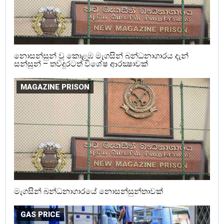
නොසන්සුන් වූ කොළඹ මැගසින් බන්ධනාගාරය දැන්
සන්සුන් – තවදුරටත් විශේෂ ආරක්‍ෂාවක්
MAGAZINE PRISON
මැගසින් බන්ධනාගාරයේ නොසන්සුන්තාවක්
GAS PRICE