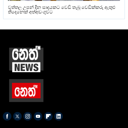
වත්තල උපන් දින සාදයකට වෙඩි තැබූ වෙඩික්කරු ඇතුළු
තිදෙනෙක් අත්අඩංගුවට