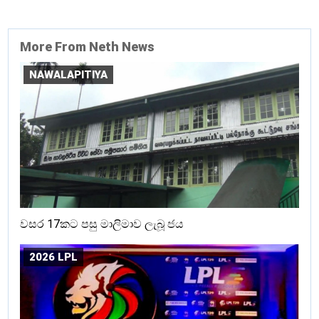
More From Neth News
NAWALAPITIYA
වසර 17කට පසු මාලිමාව ලැබූ ජය
2026 LPL