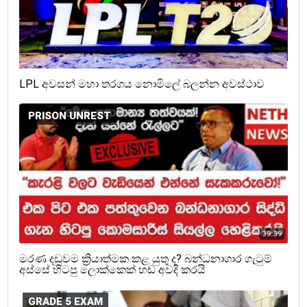
LPL අවසන් මහා තරගය නොමිලේ බලන්න අවස්ථාව
PRISON UNREST
මරණ දඩුවම ක්‍රියාත්මක කළ යුතු ද? බන්ධනාගාර ගැටුම්
අස්සේ හිටපු ලොක්කෙක් හඬ අවදි කරයි
GRADE 5 EXAM