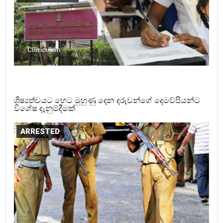
ශිෂ්‍යත්වයට හෙට මුහුණු දෙන දරුවන්ගේ දෙමව්පියන්ට
විශේෂ දැනුම්දීමක්
ARRESTED