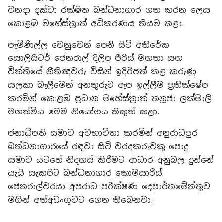
වනදා දක්වා රක්ෂිත බන්ධනාගාර ගත කරන ලෙස
කොළඹ මහේස්ත්‍රාත් අධිකරණය නියම කළා.
පැමිණිල්ල වෙනුවෙන් පෙනී සිටි අතිරේක
සොලිසිටර් ජෙනරාල් දිලිප පීරිස් මහතා සහ
විත්තියේ නීතිඥවරු විසින් ඉදිරිපත් කළ කරුණු
සලකා බැලීමෙන් අනතුරුව ඇප ඉල්ලීම ප්‍රතික්ෂේප
කරමින් කොළඹ ප්‍රධාන මහේස්ත්‍රාත් තනූජා ලක්මාලි
මහත්මිය මෙම නියෝගය නිකුත් කළා.
ජනාධිපති සමාව අවභාවිතා කරමින් අනුරාධපුර
බන්ධනාගාරයේ රඳවා සිටි වරදකරුවකු පොදු
සමාව යටතේ නිදහස් කිරීමට ආධාර අනුබල දුන්නේ
යැයි සැකපිට බන්ධනාගාර කොමසාරිස්
ජෙනරාල්වරයා අපරාධ පරීක්ෂණ දෙපාර්තමේන්තුව
මගින් අත්අඩංගුවට ගෙන තිබෙනවා.