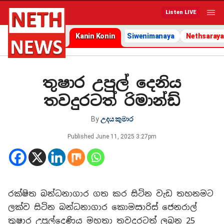
Listen LIVE
Kanin Konin
Siwenimanaya
Nethsaraya
තුෂාර උපුල් දෙනිය
තවදුරටත් රිමාන්ඩ්
By
උදය කුමාර
Published
June 11, 2025 3:27pm
රක්ෂිත බන්ධනාගාර ගත කර සිටින වැඩ තහනමට
ලක්ව සිටින බන්ධනාගාර කොමසාරිස් ජෙනරාල්
තුෂාර උපුල්දෙණිය මහතා තවදුරටත් ලබන 25