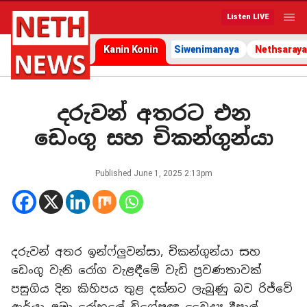
Listen LIVE
Kanin Konin
Siwenimanaya
Nethsaraya
දරුවන් අතරට එන
ඩෙංගු සහ චිකන්ගුන්යා
Published
June 1, 2025 2:13pm
දරුවන් අතර ඉන්ෆ්ලුවන්සා, චිකන්ගුන්යා සහ
ඩෙංගු වැනි රෝග වැළඳීමේ වැඩි ප්‍රවණතාවක්
පසුගිය දින කිහිපය තුළ දක්නට ලැබුණු බව රිජ්වේ