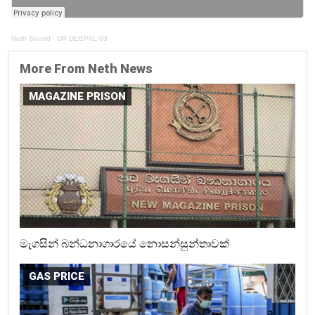
Neth Sound
·
DR DEEPAL 03
More From Neth News
MAGAZINE PRISON
මැගසින් බන්ධනාගාරයේ නොසන්සුන්තාවක්
GAS PRICE