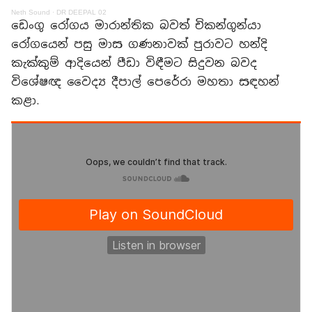
Neth Sound
·
DR DEEPAL 02
ඩෙංගු රෝගය මාරාන්තික බවත් චිකන්ගුන්යා
රෝගයෙන් පසු මාස ගණනාවක් පුරාවට හන්දි
කැක්කුම් ආදියෙන් පීඩා විඳීමට සිදුවන බවද
විශේෂඥ වෛද්‍ය දීපාල් පෙරේරා මහතා සඳහන්
කළා.