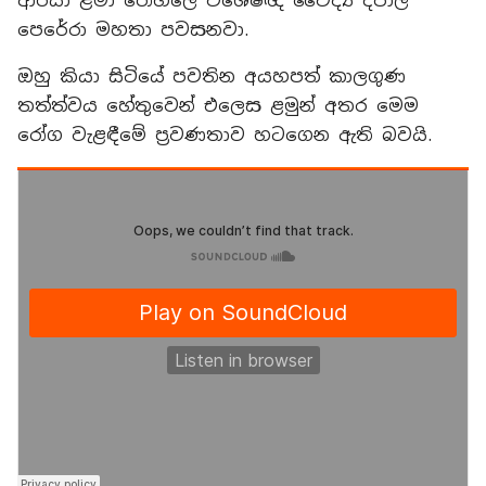
ආර්යා ළමා රෝහලේ විශේෂඥ වෛද්‍ය දීපාල්
පෙරේරා මහතා පවසනවා.
ඔහු කියා සිටියේ පවතින අයහපත් කාලගුණ
තත්ත්වය හේතුවෙන් එලෙස ළමුන් අතර මෙම
රෝග වැළඳීමේ ප්‍රවණතාව හටගෙන ඇති බවයි.