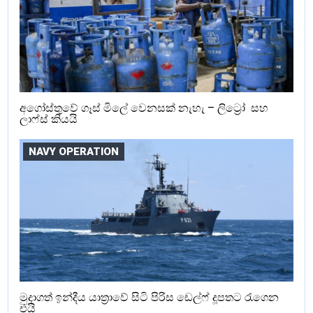
අගෝස්තුවේ ගෑස් මිලේ වෙනසක් නැහැ – ලිට්‍රෝ සහ
ලාෆ්ස් කියයි
NAVY OPERATION
මුදාගත් ඉන්දීය යාත්‍රාවේ සිටි පිරිස ඩෙල්ෆ් දූපතට රැගෙන
එයි