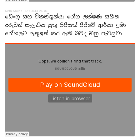
Neth Sound
·
DR DEEPAL 01
ඩෙංගු සහ චිකන්ගුන්යා රෝග ලක්ෂණ සහිත
දරුවන් සැලකිය යුතු පිරිසක් රිජ්වේ ආර්යා ළමා
රෝහලට ඇතුළත් කර ඇති බවද ඔහු පැවසුවා.