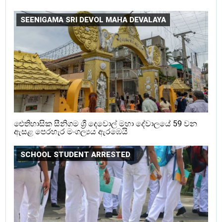
SEENIGAMA SRI DEVOL MAHA DEVALAYA
ඓතිහාසික සීනිගම ශ්‍රී දෙවොල් මහා දේවාලයේ 59 වන
ඇසළ පෙරහැර මංගල්‍යය ඇරඹෙයි
SCHOOL STUDENT ARRESTED