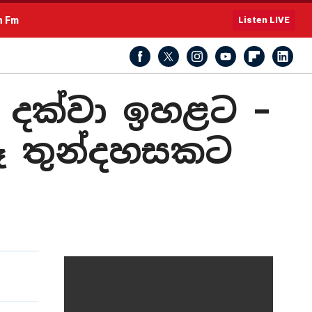
h Fm
Listen LIVE
ක් දක්වා ඉහළට –
තෑ තුන්දහසකට