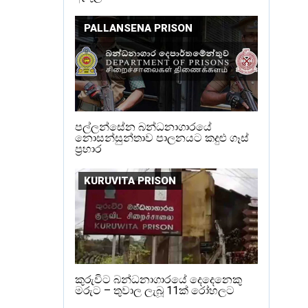
PALLANSENA PRISON
පල්ලන්සේන බන්ධනාගාරයේ
නොසන්සුන්තාව පාලනයට කදුළු ගෑස්
ප්‍රහාර
KURUVITA PRISON
කුරුවිට බන්ධනාගාරයේ දෙදෙනෙකු
මරුට – තුවාල ලැබූ 11ක් රෝහලට