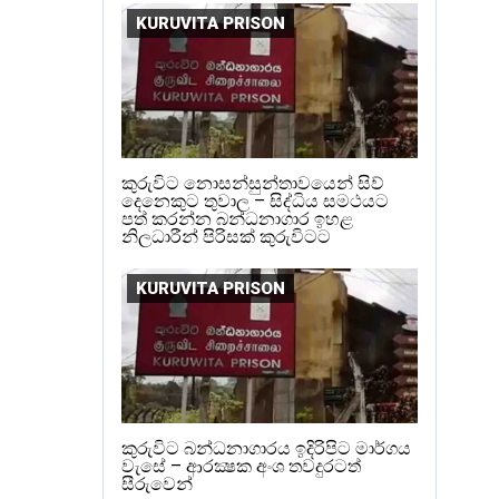
KURUVITA PRISON
කුරුවිට නොසන්සුන්තාවයෙන් සිව්
දෙනෙකුට තුවාල – සිද්ධිය සමථයට
පත් කරන්න බන්ධනාගාර ඉහළ
නිලධාරීන් පිරිසක් කුරුවිටට
KURUVITA PRISON
කුරුවිට බන්ධනාගාරය ඉදිරිපිට මාර්ගය
වැසේ – ආරක්‍ෂක අංශ තවදුරටත්
සීරුවෙන්