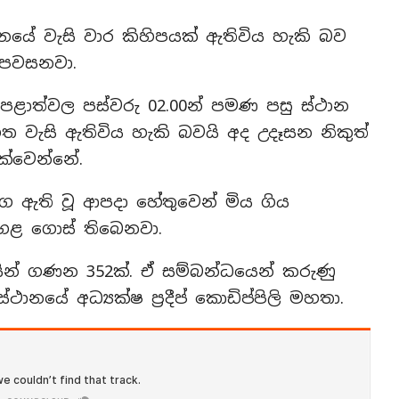
නයේ වැසි වාර කිහිපයක් ඇතිවිය හැකි බව
ව පවසනවා.
ළාත්වල පස්වරු 02.00න් පමණ පසු ස්ථාන
ිත වැසි ඇතිවිය හැකි බවයි අද උදෑසන නිකුත්
ක්වෙන්නේ.
මග ඇති වූ ආපදා හේතුවෙන් මිය ගිය
ඉහළ ගොස් තිබෙනවා.
යින් ගණන 352ක්. ඒ සම්බන්ධයෙන් කරුණු
ානයේ අධ්‍යක්ෂ ප්‍රදීප් කොඩිප්පිලි මහතා.