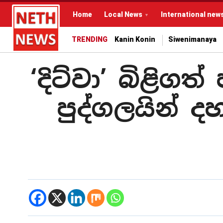
Home
Local News
International new
TRENDING
Kanin Konin
Siwenimanaya
‘දිට්වා’ බිළිග
පුද්ගලයින් 