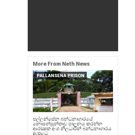
More From Neth News
PALLANSENA PRISON
පල්ලන්සේන බන්ධනාගාරයේ
නොසන්සුන්තාව පාලනය කරන්න
ආරක්‍ෂක අංශ නිලධාරීන් බන්ධනාගාරය
ඇතුළට