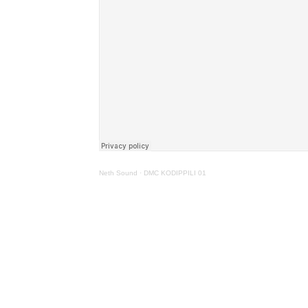
Neth Sound
·
DMC KODIPPILI 01