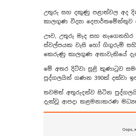
උතුරු සහ දකුණු පළාත්වල අද දි
කාලගුණ විද්‍යා දෙපාර්තමේන්තු
ඌව, උතුරු මැද සහ නැගෙනහිර ප
ස්වල්පයක වැසි හෝ ගිගුරුම් සහ
කෙරුණු කාලගුණ අනාවැකියේ දැ
මේ අතර දිට්වා සුළි කුණාටුව ස
පුද්ගලයින් ගණන 390ක් දක්වා 
තවමත් අතුරුදන්ව සිටින පුද්ගල
දැක්වූ ආපදා කළමනාකරණ මධ්‍යස්ථ