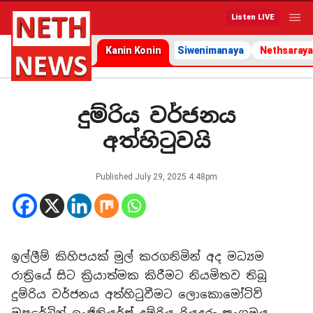
Listen LIVE
Kanin Konin
Siwenimanaya
Nethsaraya
දුම්රිය වර්ජනය
අත්හිටුවයි
Published
July 29, 2025 4:48pm
ඉල්ලීම් කිහිපයක් මුල් කරගනිමින් අද මධ්‍යම
රාත්‍රියේ සිට ක්‍රියාත්මක කිරීමට නියමිතව තිබූ
දුම්රිය වර්ජනය අත්හිටුවීමට ලොකොමෝටිව්