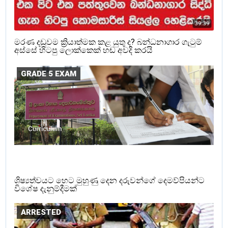
මරණ දඩුවම ක්‍රියාත්මක කළ යුතු ද? බන්ධනාගාර ගැටුම්
අස්සේ හිටපු ලොක්කෙක් හඬ අවදි කරයි
GRADE 5 EXAM
ශිෂ්‍යත්වයට හෙට මුහුණු දෙන දරුවන්ගේ දෙමව්පියන්ට
විශේෂ දැනුම්දීමක්
ARRESTED