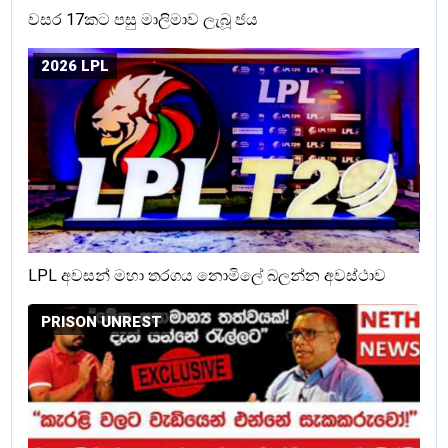
වසර 17කට පසු මාලිමාව ලැබූ ජය
2026 LPL
LPL අවසන් මහා තරගය නොමිලේ බලන්න අවස්ථාව
PRISON UNREST