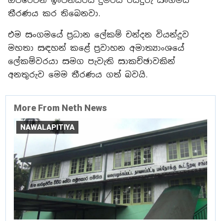
ඔපරේටින් ඉංජිනියර්ස් දුම්රිය රියදුරු සංගමය
තීරණය කර තිබෙනවා.
එම සංගමයේ ප්‍රධාන ලේකම් චන්දන වියන්දූව
මහතා සඳහන් කළේ ප්‍රවාහන අමාත්‍යාංශයේ
ලේකම්වරයා සමග පැවැති සාකච්ඡාවකින්
අනතුරුව මෙම තීරණය ගත් බවයි.
More From Neth News
NAWALAPITIYA