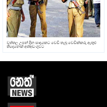
වත්තල උපන් දින සාදයකට වෙඩි තැබූ වෙඩික්කරු ඇතුළු
තිදෙනෙක් අත්අඩංගුවට