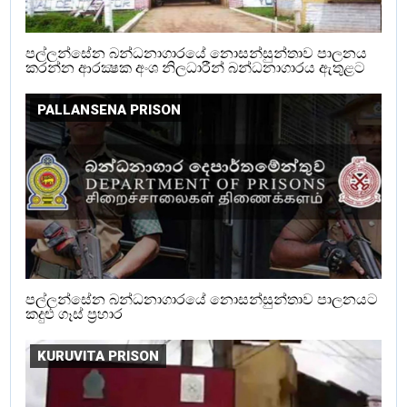
පල්ලන්සේන බන්ධනාගාරයේ නොසන්සුන්තාව පාලනය
කරන්න ආරක්‍ෂක අංශ නිලධාරීන් බන්ධනාගාරය ඇතුළට
PALLANSENA PRISON
පල්ලන්සේන බන්ධනාගාරයේ නොසන්සුන්තාව පාලනයට
කදුළු ගෑස් ප්‍රහාර
KURUVITA PRISON