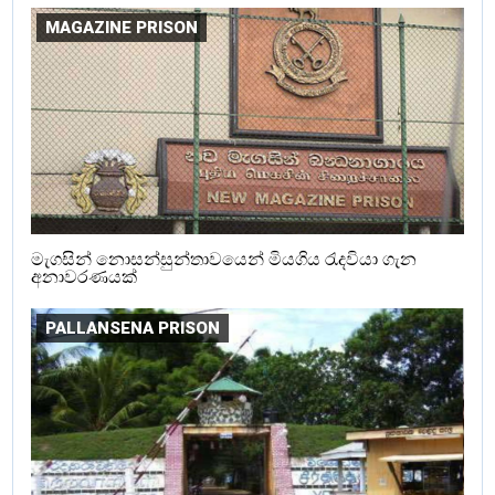
MAGAZINE PRISON
මැගසින් නොසන්සුන්තාවයෙන් මියගිය රැදවියා ගැන
අනාවරණයක්
PALLANSENA PRISON