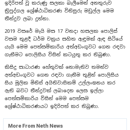
ඉදිරිපත් වූ කරුණු සලකා බැලීමෙන් අනතුරුව
ත්‍රිපුද්ගල ශ්‍රේෂ්ඨාධිකරණ විනිසුරු මඩුල්ල මෙම
තීන්දුව ලබා දුන්නා.
2019 වසරේ මැයි මස 17 වනදා හසලක පොලිස්
වසම තුළදී ධර්ම චක්‍රය සහිත ඇඳුමක් ඇඳ සිටියේ
යැයි මෙම පෙත්සම්කාරිය අත්අඩංගුවට ගෙන රඳවා
ගැනීමට පොලිසිය විසින් කටයුතු කර තිබුණා.
කිසිදු සාධාරණ හේතුවක් නොමැතිව තමන්ව
අත්අඩංගුවට ගෙන රඳවා ගැනීම තුළින් පොලිසිය
සිය මූලික මිනිස් අයිතිවාසිකම් උල්ලංඝනය කර
ඇති බවට තීන්දුවක් ලබාදෙන ලෙස ඉල්ලා
පෙත්සම්කාරිය විසින් මෙම පෙත්සම
ශ්‍රේෂ්ඨාධිකරණයට ඉදිරිපත් කර තිබුණා.
More From Neth News