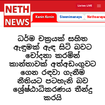
Listen LIVE
Kanin Konin
Siwenimanaya
Nethsaraya
ධර්ම චක්‍රයක් සහිත
ඇඳුමක් ඇඳ සිටි බවට
චෝදනා කරමින්
කාන්තාවක් අත්අඩංගුවට
ගෙන රඳවා ගැනීම
නීතියට පටහැනි බව
ශ්‍රේෂ්ඨාධිකරණය තීන්දු
කරයි