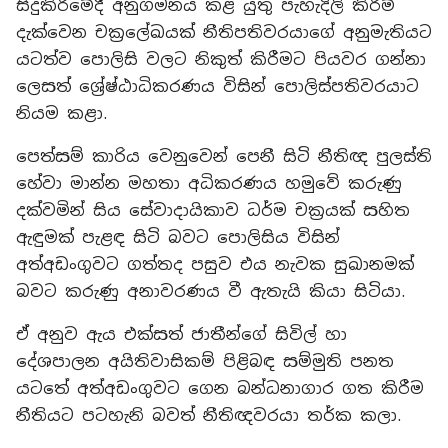
සිදුකිරීමේදී අනුගමනය කළ යුතු පැහැදිලි කිරීම්
දැක්වෙන චක්‍රලේඛයක් නීතිපතිවරයාගේ අනුමැතියට
යටත්ව පොලිසි වලට නිකුත් කිරීමට පියවර ගන්නා
ලෙසත් ශ්‍රේෂ්ඨාධිකරණය විසින් පොලිස්පතිවරයාට
නියම කළා.
පෙත්සම් කාරිය වෙනුවෙන් පෙනී සිටි නීතිඥ පුලස්ති
හේවා මාන්න මහතා අධිකරණය හමුවේ කරුණු
දක්වමින් සිය සේවාදායිකාව ධර්ම චක්‍රයක් සහිත
ඇඳුමක් පැළඳ සිටි බවට පොලිසිය විසින්
අත්අඩංගුවට ගත්තද පසුව එය නැවක සුඛානමක්
බවට කරුණු අනාවරණය වී ඇතැයි කියා සිටියා.
ඒ අනුව ඇය එක්සත් ජාතීන්ගේ සිවිල් හා
දේශපාලන අයිතිවාසිකම් පිළිබඳ සම්මුති පනත
යටතේ අත්අඩංගුවට ගෙන බන්ධනාගාර ගත කිරීම
නීතියට පටහැනි බවත් නීතිඥවරයා තර්ක කලා.