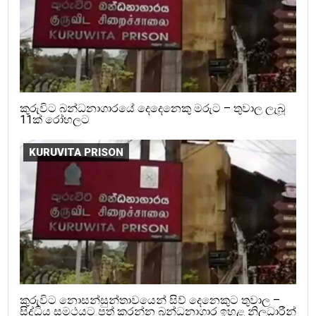
කුරුවිට බන්ධනාගාරයේ දෙදෙනෙකු මරුට – තුවාල ලැබූ
11ක් රෝහලට
KURUVITA PRISON
කුරුවිට නොසන්සුන්තාවයෙන් සිව් දෙනෙකුට තුවාල –
සිද්ධිය සමථයට පත් කරන්න බන්ධනාගාර ඉහළ නිලධාරීන්