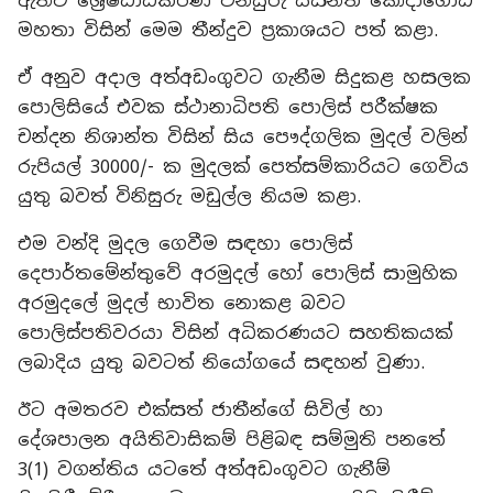
ඇතිව ශ්‍රේෂ්ඨාධිකරණ විනිසුරු යසන්ත කෝදාගොඩ
මහතා විසින් මෙම තීන්දුව ප්‍රකාශයට පත් කළා.
ඒ අනුව අදාල අත්අඩංගුවට ගැනීම සිදුකළ හසලක
පොලිසියේ එවක ස්ථානාධිපති පොලිස් පරීක්ෂක
චන්දන නිශාන්ත විසින් සිය පෞද්ගලික මුදල් වලින්
රුපියල් 30000/- ක මුදලක් පෙත්සම්කාරියට ගෙවිය
යුතු බවත් විනිසුරු මඩුල්ල නියම කළා.
එම වන්දි මුදල ගෙවීම සඳහා පොලිස්
දෙපාර්තමේන්තුවේ අරමුදල් හෝ පොලිස් සාමුහික
අරමුදලේ මුදල් භාවිත නොකළ බවට
පොලිස්පතිවරයා විසින් අධිකරණයට සහතිකයක්
ලබාදිය යුතු බවටත් නියෝගයේ සඳහන් වුණා.
ඊට අමතරව එක්සත් ජාතීන්ගේ සිවිල් හා
දේශපාලන අයිතිවාසිකම් පිළිබඳ සම්මුති පනතේ
3(1) වගන්තිය යටතේ අත්අඩංගුවට ගැනීම්