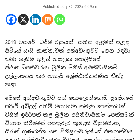
Published
July 30, 2025 6:09pm
2019 වසරේ "ධර්ම චක්‍රයක්" සහිත ඇඳුමක් පැළඳ
සිටියේ යැයි කාන්තාවක් අත්අඩංගුවට ගෙන රඳවා
තබා ගැනීම තුළින් හසලක පොලිසියේ
ස්ථානාධිපතිවරයා මූලික මිනිස් අයිතිවාසිකම්
උල්ලංඝනය කර ඇතැයි ශ්‍රේෂ්ඨාධිකරණය තීන්දු
කළා.
මෙසේ අත්අඩංගුවට පත් කොලොන්ගොඩ ප්‍රදේශයේ
පදිංචි අබ්දුල් රහිම් මසාහිමා නමැති කාන්තාවක්
විසින් ඉදිරිපත් කළ මූලික අයිතිවාසිකම් පෙත්සමක්
විභාග කිරීමෙන් අනතුරුව කුමුදුනී වික්‍රමසිංහ,
ශිරාන් ගුණරත්න යන විනිසුරුවරුන්ගේ එකඟත්වය