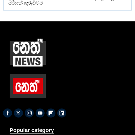
පිරිසක් කුරුවිටට
Popular category