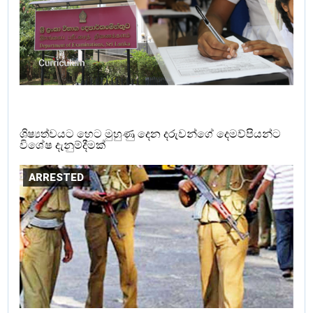
ශිෂ්‍යත්වයට හෙට මුහුණු දෙන දරුවන්ගේ දෙමව්පියන්ට
විශේෂ දැනුම්දීමක්
ARRESTED