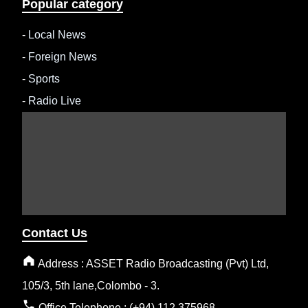
Popular category
-
Local News
-
Foreign News
-
Sports
-
Radio Live
Contact Us
Address : ASSET Radio Broadcasting (Pvt) Ltd,
105/3, 5th lane,Colombo - 3.
Office Telephone : (+94) 112 375968.