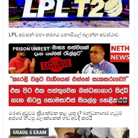
LPL අවසන් මහා තරගය නොමිලේ බලන්න අවස්ථාව
PRISON UNREST
මරණ දඩුවම ක්‍රියාත්මක කළ යුතු ද? බන්ධනාගාර ගැටුම්
අස්සේ හිටපු ලොක්කෙක් හඬ අවදි කරයි
GRADE 5 EXAM