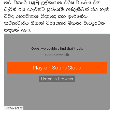
නව වසරේ පළමු උල්කාපාත වර්ෂාව මෙය වන
බැවින් එය දරුවන්ට සුවිශේෂී අත්දැකීමක් විය හැකි
බවද අභ්‍යවකාශ විද්‍යාඥ සහ ඉංජිනේරු
කථිකාචාර්ය ගිහාන් වීරසේකර මහතා වැඩිදුරටත්
සඳහන් කළා.