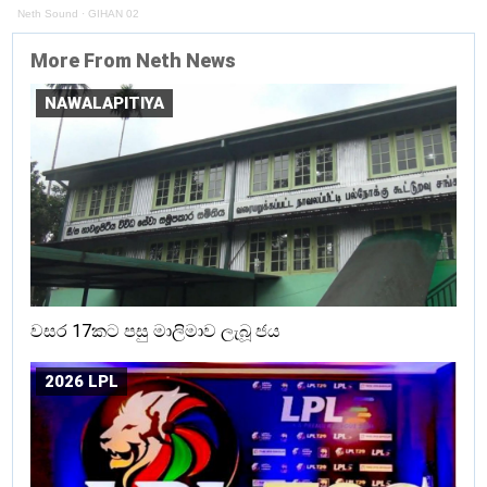
Neth Sound
·
GIHAN 02
More From Neth News
NAWALAPITIYA
වසර 17කට පසු මාලිමාව ලැබූ ජය
2026 LPL