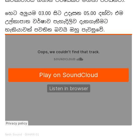
කථිකාචාර්ය ගිහාන් වීරසේකර මහතා පවසනවා.
හෙට අලුයම 03.00 සිට උදෑසන 05.00 දක්වා එම
උල්කාපාත වර්ෂාව පැහැදිලිව දැකගැනීමට
හැකියාවක් පවතින බවයි ඔහු පැවසුවේ.
Neth Sound
·
GIHAN 01