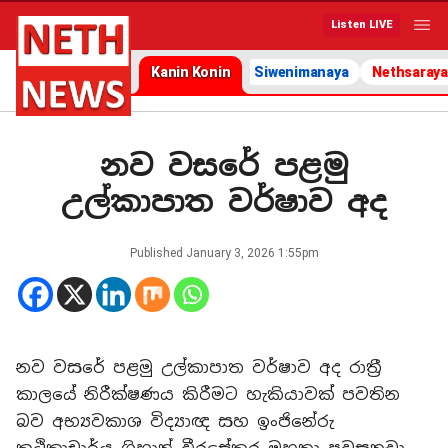
Listen LIVE
Kanin Konin
Siwenimanaya
Nethsaraya
නව වසරේ පළමු
උල්කාපාත වර්ෂාව අද
Published
January 3, 2026 1:55pm
නව වසරේ පළමු උල්කාපාත වර්ෂාව අද රාත්‍රී
කාලයේ නිරීක්ෂණය කිරීමට හැකියාවක් පවතින
බව අභ්‍යවකාශ විද්‍යාඥ සහ ඉංජිනේරු