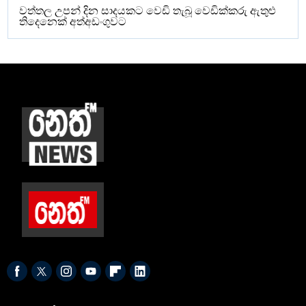
වත්තල උපන් දින සාදයකට වෙඩි තැබූ වෙඩික්කරු ඇතුළු
තිදෙනෙක් අත්අඩංගුවට