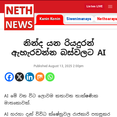
Listen LIVE
Kanin Konin
Siwenimanaya
Nethsaraya
නින්ද යන රියදුරන්
ඇහැරවන්න බස්වලට AI
Published
August 13, 2025 2:00pm
AI මේ වන විට ලොවම කතාවන තාක්ෂණික
මාතෘකාවක්.
AI හරහා දැන් විවිධ ක්ෂේත්‍රවල රාජකාරි පහසුකර