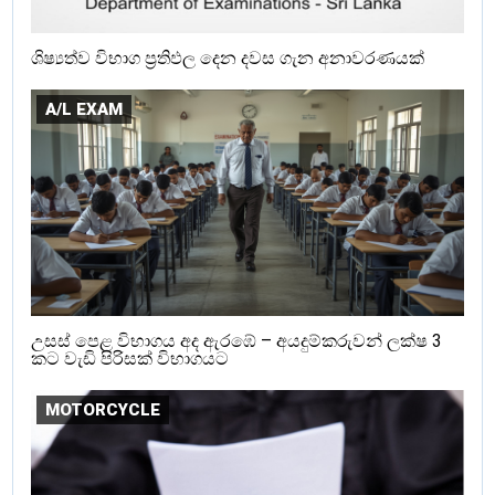
ශිෂ්‍යත්ව විභාග ප්‍රතිඵල දෙන දවස ගැන අනාවරණයක්
A/L EXAM
උසස් පෙළ විභාගය අද ඇරඹේ – අයදුම්කරුවන් ලක්ෂ 3
කට වැඩි පිරිසක් විභාගයට
MOTORCYCLE