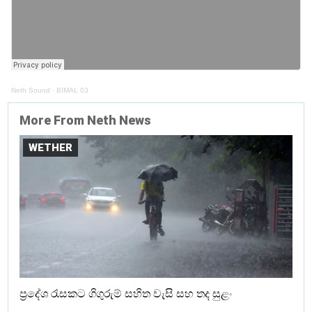
Neth Sound
·
BIMAL 03
More From Neth News
WETHER
ප්‍රදේශ රැසකට ගිගුරුම් සහිත වැසි සහ තද සුළං