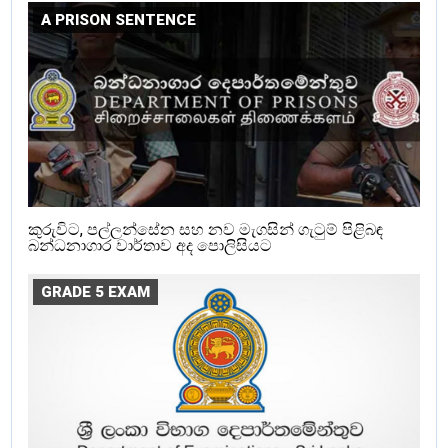
A PRISON SENTENCE
කුරුවිට, පල්ලන්සේන සහ නව මැගසින් ගැටුම් පිළිබඳ
බන්ධනාගාර වාර්තාව අද පොලිසියට
GRADE 5 EXAM