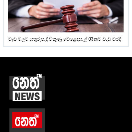
වැඩි මිලට යතුරුපැදි විකුණූ වෙළෙඳසැල් 03කට වැඩ වරදී