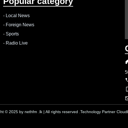
Popular category
-
Local News
-
Foreign News
-
Sports
-
Radio Live
5
ht © 2025 by nethfm .lk | All rights reserved .Technology Partner Cloudb