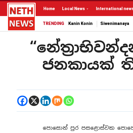
Home
Local News
International new
TRENDING
Kanin Konin
Siwenimanaya
“නේත්‍රාභිවන
ජනකායක් ත
පොසොන් පුර පසළොස්වක පොහොය 