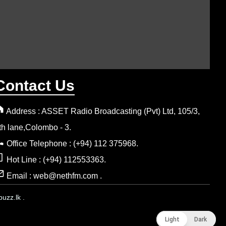
Contact Us
Address : ASSET Radio Broadcasting (Pvt) Ltd, 105/3,
th lane,Colombo - 3.
Office Telephone : (+94) 112 375968.
Hot Line : (+94) 112553363.
Email : web@nethfm.com .
uzz.lk .
Light
Light
Dark
Dark