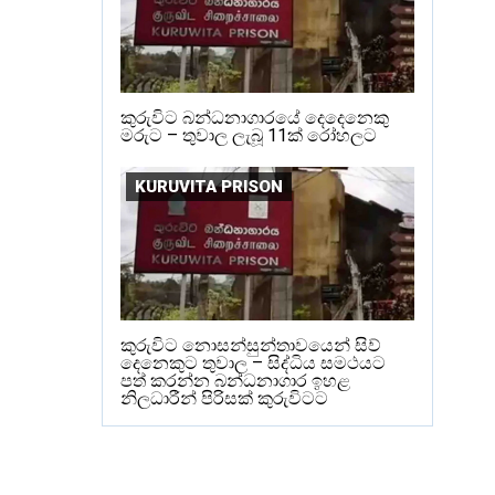
කුරුවිට බන්ධනාගාරයේ දෙදෙනෙකු
මරුට – තුවාල ලැබූ 11ක් රෝහලට
KURUVITA PRISON
කුරුවිට නොසන්සුන්තාවයෙන් සිව්
දෙනෙකුට තුවාල – සිද්ධිය සමථයට
පත් කරන්න බන්ධනාගාර ඉහළ
නිලධාරීන් පිරිසක් කුරුවිටට