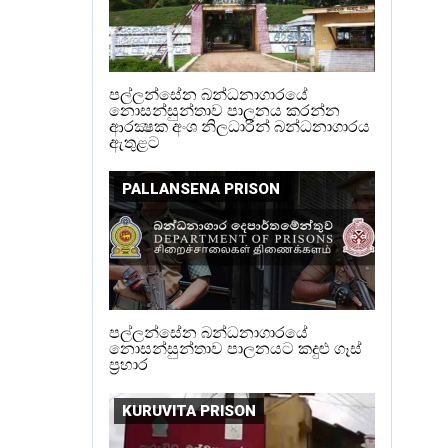
පල්ලන්සේන බන්ධනාගාරයේ
නොසන්සුන්තාව පාලනය කරන්න
ආරක්‍ෂක අංශ නිලධාරීන් බන්ධනාගාරය
ඇතුළට
PALLANSENA PRISON
පල්ලන්සේන බන්ධනාගාරයේ
නොසන්සුන්තාව පාලනයට කදුළු ගෑස්
ප්‍රහාර
KURUVITA PRISON