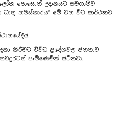
රාලෝක පොසොන් උදානයට සමගාමීව
මහා ධාතු නමස්කාරය” මේ වන විට සාර්ථකව
ථානයේදීයි.
්දනා කිරීමට විවිධ ප්‍රදේශවල ජනතාව
වදුරටත් පැමිණෙමින් සිටිනවා.