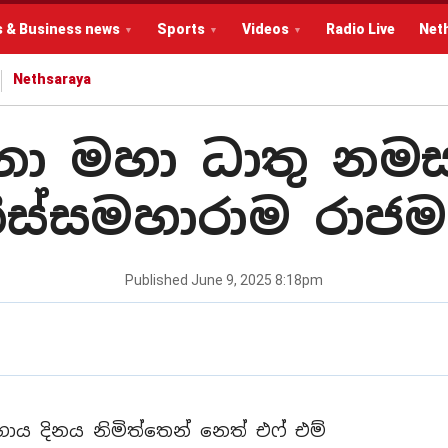
s & Business news
Sports
Videos
Radio Live
Net
Nethsaraya
්දනා මහා ධාතු නම
ිස්සමහාරාම රාජම
Published
June 9, 2025 8:18pm
දිනය නිමිත්තෙන් නෙත් එෆ් එම්