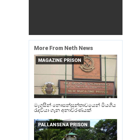
More From Neth News
MAGAZINE PRISON
මැගසින් නොසන්සුන්තාවයෙන් මියගිය
රැදවියා ගැන අනාවරණයක්
PALLANSENA PRISON