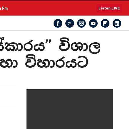
h Fm
Listen LIVE
ස්කාරය” විශාල
හා විහාරයට