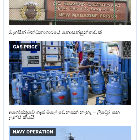
මැගසින් බන්ධනාගාරයේ නොසන්සුන්තාවක්
GAS PRICE
අගෝස්තුවේ ගෑස් මිලේ වෙනසක් නැහැ – ලිට්‍රෝ සහ
ලාෆ්ස් කියයි
NAVY OPERATION