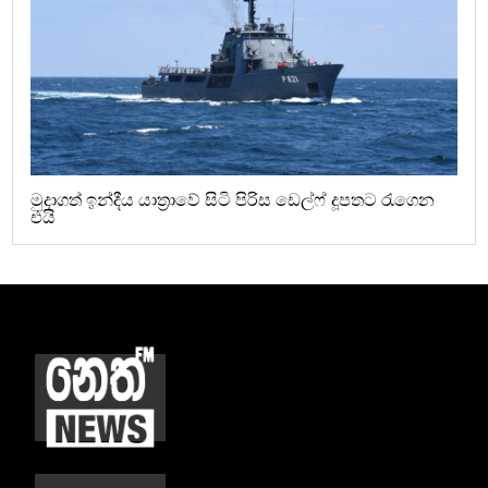
මුදාගත් ඉන්දීය යාත්‍රාවේ සිටි පිරිස ඩෙල්ෆ් දූපතට රැගෙන
එයි