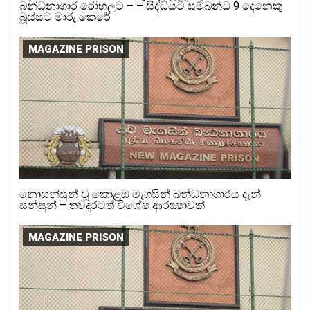
බන්ධනාගාර රෝහලට – – සිද්ධියට සම්බන්ධ 9 දෙනෙකු
බූස්සට මාරු කෙරේ
MAGAZINE PRISON
නොසන්සුන් වූ කොළඹ මැගසින් බන්ධනාගාරය දැන්
සන්සුන් – තවදුරටත් විශේෂ ආරක්‍ෂාවක්
MAGAZINE PRISON