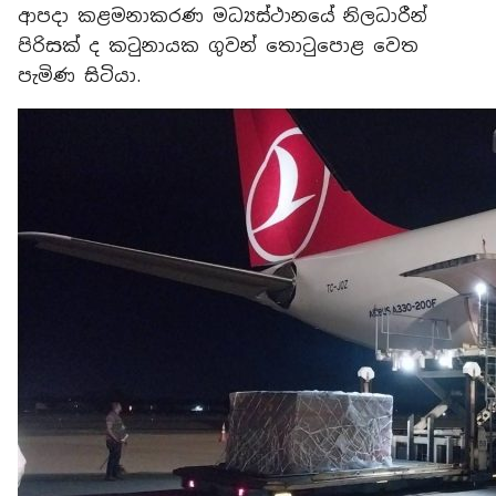
ආපදා කළමනාකරණ මධ්‍යස්ථානයේ නිලධාරීන්
පිරිසක් ද කටුනායක ගුවන් තොටුපොළ වෙත
පැමිණ සිටියා.