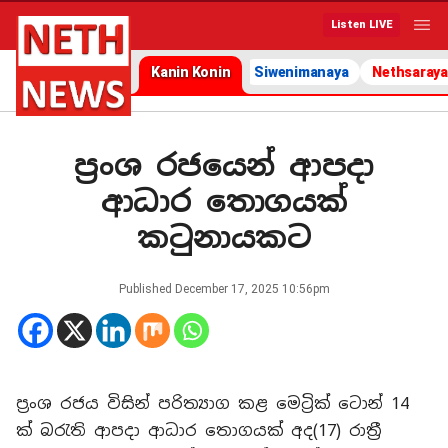
Listen LIVE
Kanin Konin
Siwenimanaya
Nethsaraya
ප්‍රංශ රජයෙන් ආපදා
ආධාර තොගයක්
කටුනායකට
Published
December 17, 2025 10:56pm
ප්‍රංශ රජය විසින් පරිත්‍යාග කළ මෙට්‍රික් ටොන් 14
ක් බරැති ආපදා ආධාර තොගයක් අද(17) රාත්‍රී