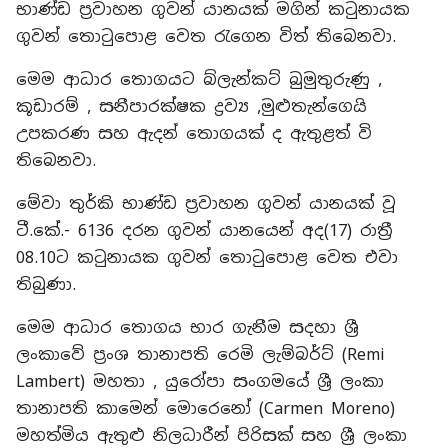
භාණ්ඩ ප්‍රවාහන ගුවන් යානයක් මගින් කටුනායක
ගුවන් තොටුපොළ වෙත රැගෙන විත් තිබෙනවා.
මෙම ආධාර තොගයට බ්ලැන්කට් බුමුතුරුණු ,
කූඩාරම් , සනීපාරක්ෂක ද්‍රව්‍ය ,මුළුතැන්ගෙයි
උපකරණ සහ ඇදන් තොගයක් ද ඇතුළත් වි
තිබෙනවා.
මේවා තුර්කි භාණ්ඩ ප්‍රවාහන ගුවන් යානයක් වූ
ටී.කේ.- 6136 දරන ගුවන් යානයෙන් අද(17) රාත්‍රී
08.10ට කටුනායක ගුවන් තොටුපොළ වෙත එවා
තිබුණා.
මෙම ආධාර තොගය භාර ගැනීම සදහා ශ්‍රී
ලංකාවේ ප්‍රංශ තානාපති රෙමි ලැම්බර්ට් (Remi
Lambert) මහතා , යුරෝපා සංගමයේ ශ්‍රී ලංකා
තානාපති කාමෙන් මොරෙනෝ (Carmen Moreno)
මහත්මිය ඇතුළු නිලධාරීන් පිරිසක් සහ ශ්‍රී ලංකා