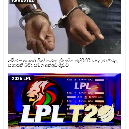
ARRESTED
අයිස් – හෙරොයින් සමඟ ශ්‍රීලනිප මැදිරිගිරිය බලමණ්ඩල
සභාපති බිරිඳ සමග අත්අඩංගුවට
2026 LPL