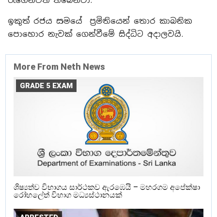
රැගෙනවිත් තිබෙනවා.
ඉකුත් රජය සමයේ ප්‍රමිතියෙන් තොර කාබනික
පොහොර නැවක් ගෙන්වීමේ සිද්ධිට අදාලවයි.
More From Neth News
GRADE 5 EXAM
ශිෂ්‍යත්ව විභාගය සාර්ථකව ඇරඹෙයි – මහරගම අපේක්ෂා
රෝහලේත් විභාග මධ්‍යස්ථානයක්