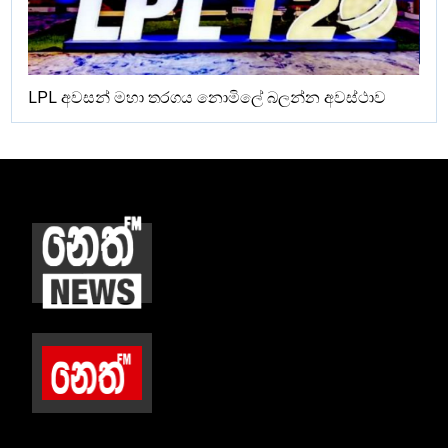
LPL අවසන් මහා තරගය නොමිලේ බලන්න අවස්ථාව