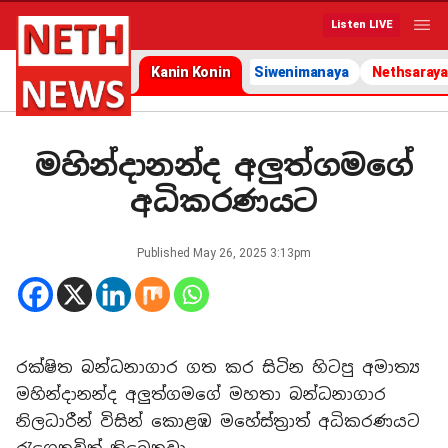
Listen LIVE
Kanin Konin
Siwenimanaya
Nethsaraya
මහින්දානන්ද අලුත්ගමගේ
අධිකරණයට
Published
May 26, 2025 3:13pm
රක්ෂිත බන්ධනාගාර ගත කර සිටින හිටපු අමාත්‍ය
මහින්දානන්ද අලුත්ගමගේ මහතා බන්ධනාගාර
නිලධාරීන් විසින් කොළඹ මහේස්ත්‍රාත් අධිකරණයට