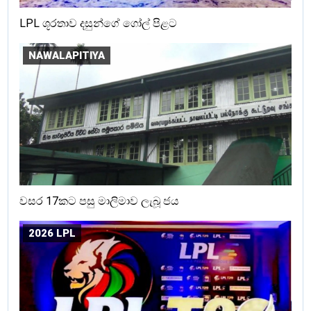
LPL ශූරතාව දසුන්ගේ ගෝල් පිළට
NAWALAPITIYA
වසර 17කට පසු මාලිමාව ලැබූ ජය
2026 LPL