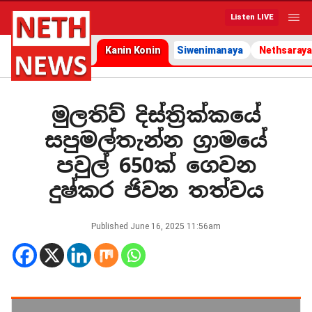
Listen LIVE
Kanin Konin
Siwenimanaya
Nethsaraya
මුලතිව් දිස්ත්‍රික්කයේ
සපුමල්තැන්න ග්‍රාමයේ
පවුල් 650ක් ගෙවන
දුෂ්කර ජිවන තත්වය
Published
June 16, 2025 11:56am