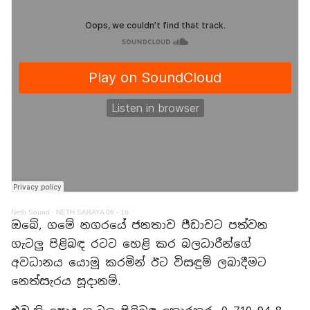
Neth Sound
·
NETH SARAYA 06 - 16
ඔබේ, ගමේ නගරයේ ජනතාව පීඩාවට පත්වන
ගැටලු පිළිබඳ රටට හෙළි කර බලධාරීන්ගේ
අවධානය යොමු කරමින් ඊට විසඳුම් ලබාදීමට
නෙත්සැරය සූදානම්.