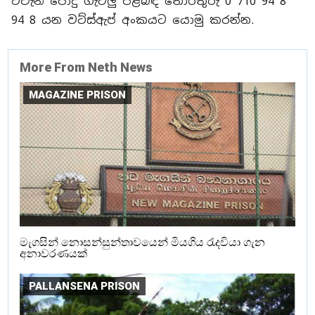
එවැනි පොදු ගැටලු පිළිබඳ තොරතුරු 0 710 94 8
94 8 යන වට්ස්ඇප් අංකයට යොමු කරන්න.
More From Neth News
MAGAZINE PRISON
මැගසින් නොසන්සුන්තාවයෙන් මියගිය රැදවියා ගැන
අනාවරණයක්
PALLANSENA PRISON