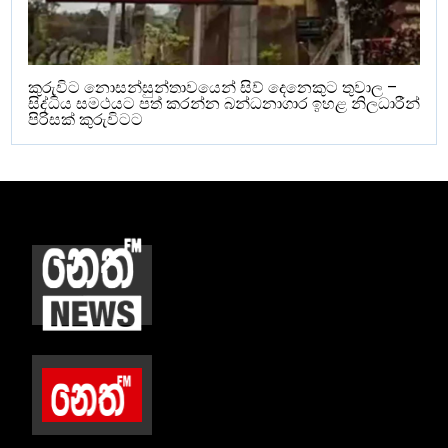
කුරුවිට නොසන්සුන්තාවයෙන් සිව් දෙනෙකුට තුවාල –
සිද්ධිය සමථයට පත් කරන්න බන්ධනාගාර ඉහළ නිලධාරීන්
පිරිසක් කුරුවිටට