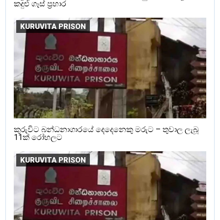
කදුළු ගෑස් ප්‍රහාර
KURUVITA PRISON
කුරුවිට බන්ධනාගාරයේ දෙදෙනෙකු මරුට – තුවාල ලැබූ
11ක් රෝහලට
KURUVITA PRISON