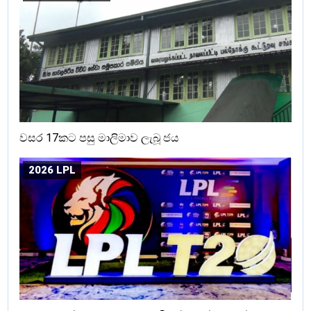
වසර 17කට පසු මාලිමාව ලැබූ ජය
2026 LPL