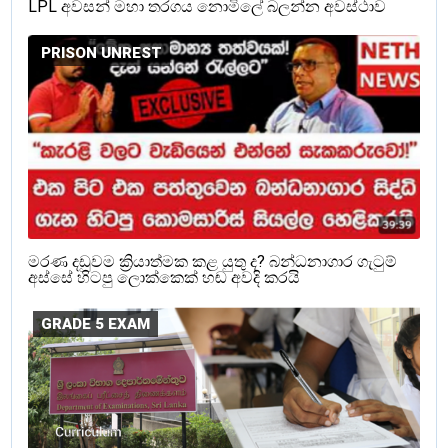
LPL අවසන් මහා තරගය නොමිලේ බලන්න අවස්ථාව
PRISON UNREST
මරණ දඩුවම ක්‍රියාත්මක කළ යුතු ද? බන්ධනාගාර ගැටුම්
අස්සේ හිටපු ලොක්කෙක් හඬ අවදි කරයි
GRADE 5 EXAM