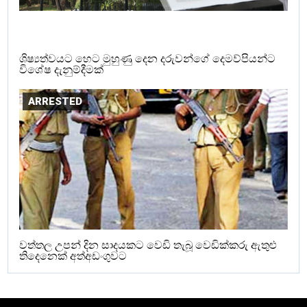
ශිෂ්‍යත්වයට හෙට මුහුණු දෙන දරුවන්ගේ දෙමව්පියන්ට
විශේෂ දැනුම්දීමක්
ARRESTED
වත්තල උපන් දින සාදයකට වෙඩි තැබූ වෙඩික්කරු ඇතුළු
තිදෙනෙක් අත්අඩංගුවට