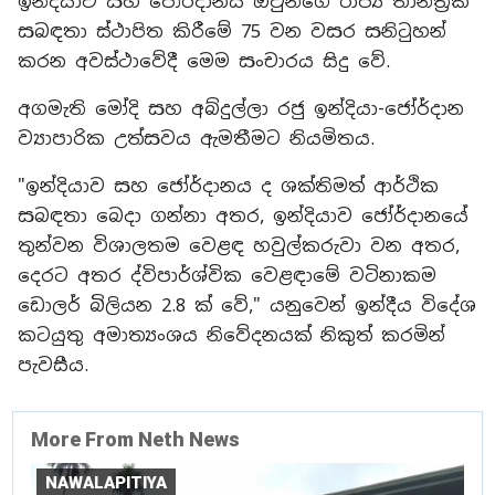
ඉන්දියාව සහ ජෝර්දානය ඔවුන්ගේ රාජ්‍ය තාන්ත්‍රික
සබඳතා ස්ථාපිත කිරීමේ 75 වන වසර සනිටුහන්
කරන අවස්ථාවේදී මෙම සංචාරය සිදු වේ.
අගමැති මෝදි සහ අබ්දුල්ලා රජු ඉන්දියා-ජෝර්දාන
ව්‍යාපාරික උත්සවය ඇමතීමට නියමිතය.
"ඉන්දියාව සහ ජෝර්දානය ද ශක්තිමත් ආර්ථික
සබඳතා බෙදා ගන්නා අතර, ඉන්දියාව ජෝර්දානයේ
තුන්වන විශාලතම වෙළඳ හවුල්කරුවා වන අතර,
දෙරට අතර ද්විපාර්ශ්වික වෙළඳාමේ වටිනාකම
ඩොලර් බිලියන 2.8 ක් වේ," යනුවෙන් ඉන්දීය විදේශ
කටයුතු අමාත්‍යංශය නිවේදනයක් නිකුත් කරමින්
පැවසීය.
More From Neth News
NAWALAPITIYA