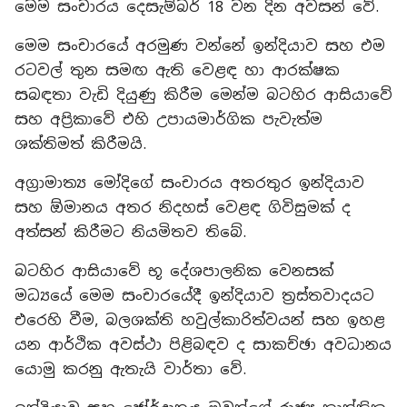
මෙම සංචාරය දෙසැම්බර් 18 වන දින අවසන් වේ.
මෙම සංචාරයේ අරමුණ වන්නේ ඉන්දියාව සහ එම
රටවල් තුන සමඟ ඇති වෙළඳ හා ආරක්ෂක
සබඳතා වැඩි දියුණු කිරීම මෙන්ම බටහිර ආසියාවේ
සහ අප්‍රිකාවේ එහි උපායමාර්ගික පැවැත්ම
ශක්තිමත් කිරීමයි.
අග්‍රාමාත්‍ය මෝදිගේ සංචාරය අතරතුර ඉන්දියාව
සහ ඕමානය අතර නිදහස් වෙළඳ ගිවිසුමක් ද
අත්සන් කිරීමට නියමිතව තිබේ.
බටහිර ආසියාවේ භූ දේශපාලනික වෙනසක්
මධ්‍යයේ මෙම සංචාරයේදී ඉන්දියාව ත්‍රස්තවාදයට
එරෙහි වීම, බලශක්ති හවුල්කාරිත්වයන් සහ ඉහළ
යන ආර්ථික අවස්ථා පිළිබඳව ද සාකච්ඡා අවධානය
යොමු කරනු ඇතැයි වාර්තා වේ.