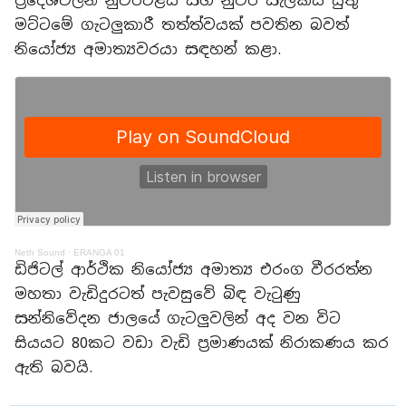
ප්‍රදේශවලින් නුවරඑළිය සහ නුවර සැලකිය යුතු
මට්ටමේ ගැටලුකාරී තත්ත්වයක් පවතින බවත්
නියෝජ්‍ය අමාත්‍යවරයා සඳහන් කළා.
Neth Sound
·
ERANGA 01
ඩිජිටල් ආර්ථික නියෝජ්‍ය අමාත්‍ය එරංග වීරරත්න
මහතා වැඩිදුරටත් පැවසුවේ බිඳ වැටුණු
සන්නිවේදන ජාලයේ ගැටලුවලින් අද වන විට
සියයට 80කට වඩා වැඩි ප්‍රමාණයක් නිරාකණය කර
ඇති බවයි.