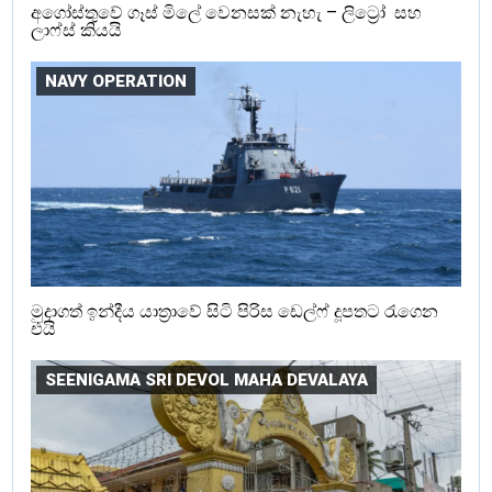
අගෝස්තුවේ ගෑස් මිලේ වෙනසක් නැහැ – ලිට්‍රෝ සහ
ලාෆ්ස් කියයි
NAVY OPERATION
මුදාගත් ඉන්දීය යාත්‍රාවේ සිටි පිරිස ඩෙල්ෆ් දූපතට රැගෙන
එයි
SEENIGAMA SRI DEVOL MAHA DEVALAYA