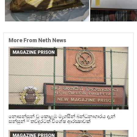
More From Neth News
MAGAZINE PRISON
නොසන්සුන් වූ කොළඹ මැගසින් බන්ධනාගාරය දැන්
සන්සුන් – තවදුරටත් විශේෂ ආරක්‍ෂාවක්
MAGAZINE PRISON