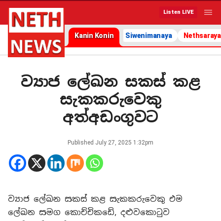
Listen LIVE
Kanin Konin
Siwenimanaya
Nethsaraya
ව්‍යාජ ලේඛන සකස් කළ
සැකකරුවෙකු
අත්අඩංගුවට
Published
July 27, 2025 1:32pm
ව්‍යාජ ලේඛන සකස් කළ සැකකරුවෙකු එම
ලේඛන සමග කොච්චිකඩේ, දළුවකොටුව