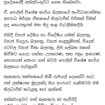
ප්‍රදේශයේදී අත්අඩංගුවට ගෙන තිබෙනවා.
ඒ, පොලිස් විශේෂ කාර්ය බලකායේ සංවිධානාත්මක
අපරාධ මර්දන ඒකකයේ නිලධාරීන් පිරිසක් විසින්
ලද තොරතුරක් මත සිදු කළ වැටලීමකදීයි.
එහිදී ව්‍යාජ දේශීය හා විදේශීය ගමන් බලපත්‍ර,
ව්‍යාජ රියදුරු බලපත්‍ර, ව්‍යාජ හැඳුනුම්පත්, විදෙස්
රටවල ව්‍යාජ වීසා බලපත්‍ර, ලිපි ලේඛන සකස්
කිරීමට යොදා ගන්නා උපකරණ, සහ රත්‍රං ආභරණ
තොගයක් සොයා ගත් බවයි පොලිස් විශේෂ කාර්ය
බලකාය පැවසුවේ.
සැකකරු සන්තකයේ තිබී රුපියල් දෙකෝටි හැට
පන් ලක්ෂයක මුදලක්ද සිය භාරයට ගැනීමටයි එම
නිලධාරීන් කටයුතු කර ඇත්තේ.
අත්අඩංගුවට ගත් සැකකරු 60 හැවිරිදි