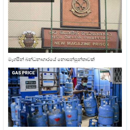
මැගසින් බන්ධනාගාරයේ නොසන්සුන්තාවක්
GAS PRICE