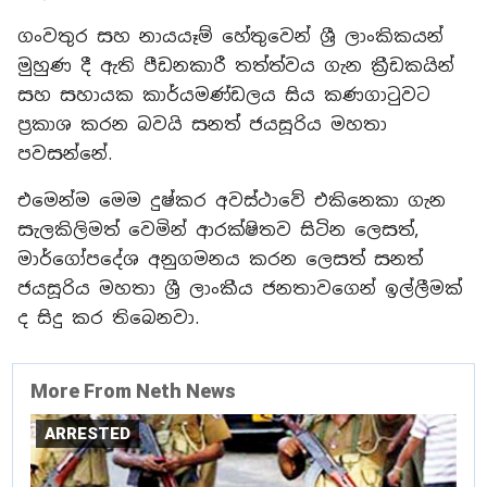
ගංවතුර සහ නායයෑම් හේතුවෙන් ශ්‍රී ලාංකිකයන්
මුහුණ දී ඇති පීඩනකාරී තත්ත්වය ගැන ක්‍රීඩකයින්
සහ සහායක කාර්යමණ්ඩලය සිය කණගාටුවට
ප්‍රකාශ කරන බවයි සනත් ජයසූරිය මහතා
පවසන්නේ.
එමෙන්ම මෙම දුෂ්කර අවස්ථාවේ එකිනෙකා ගැන
සැලකිලිමත් වෙමින් ආරක්ෂිතව සිටින ලෙසත්,
මාර්ගෝපදේශ අනුගමනය කරන ලෙසත් සනත්
ජයසූරිය මහතා ශ්‍රී ලාංකීය ජනතාවගෙන් ඉල්ලීමක්
ද සිදු කර තිබෙනවා.
More From Neth News
ARRESTED