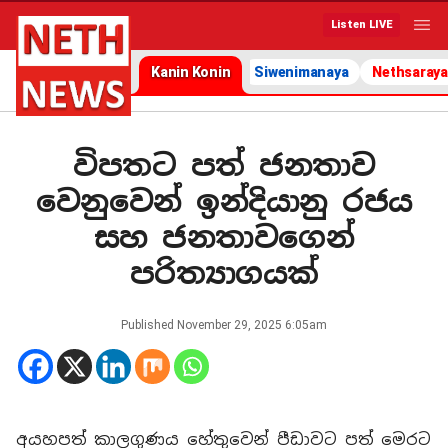
Listen LIVE
Kanin Konin
Siwenimanaya
Nethsaraya
විපතට පත් ජනතාව
වෙනුවෙන් ඉන්දියානු රජය
සහ ජනතාවගෙන්
පරිත්‍යාගයක්
Published
November 29, 2025 6:05am
අයහපත් කාලගුණය හේතුවෙන් පීඩාවට පත් මෙරට