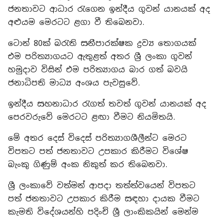
ජනතාවට ආධාර රැගෙන ඉන්දීය ගුවන් යානයක් අද
අළුයම මෙරටට ළගා වී තිබෙනවා.
ටොන් 80ක් බරැති සනීපාරක්ෂක ද්‍රව්‍ය තොගයක්
එම පරිත්‍යාගයට ඇතුළත් අතර ශ්‍රී ලංකා ගුවන්
හමුදාව විසින් එම පරිත්‍යාගය බාර ගත් බවයි
ජනාධිපති මාධ්‍ය අංශය පැවසුවේ.
ඉන්දීය සහනාධාර රැගත් තවත් ගුවන් යානයක් අද
පෙරවරුවේ මෙරටට ළඟා වීමට නියමිතයි.
මේ අතර දෙස් විදෙස් පරිත්‍යාගශීලීන්ට මෙරට
විපතට පත් ජනතාවට උපකාර කිරීමට විශේෂ
බැංකු ගිණුම් අංක නිකුත් කර තිබෙනවා.
ශ්‍රී ලංකාවේ වත්මන් ආපදා තත්ත්වයෙන් විපතට
පත් ජනතාවට උපකාර කිරීම සඳහා දායක වීමට
කැමති විදේශයන්හි පදිංචි ශ්‍රී ලාංකිකයින් මෙන්ම