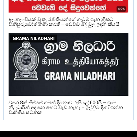
අලකලංචියක් වුණු රැජිණියන්ගේ ගැටුම ගැන ක්‍රිකට්
විනිසුරුවෝත් කතා කරති – වෙච්ච දේ මුල ඉදන් කියයි
GRAMA NILADHARI
වසර 8ක් තිස්සේ ගමන් දීමනාව රුපියල් 600යි – ග්‍රාම
නිලධාරීන් අද සහ හෙට වැඩ නැහැ – ඉල්ලීම් දිනා ගන්න
වෘත්තීය සටනක