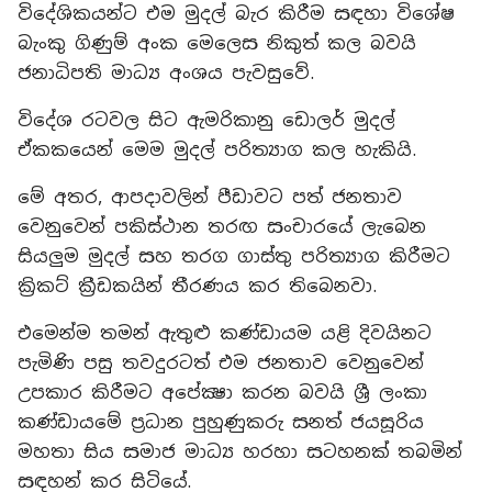
විදේශිකයන්ට එම මුදල් බැර කිරීම සඳහා විශේෂ
බැංකු ගිණුම් අංක මෙලෙස නිකුත් කල බවයි
ජනාධිපති මාධ්‍ය අංශය පැවසුවේ.
විදේශ රටවල සිට ඇමරිකානු ඩොලර් මුදල්
ඒකකයෙන් මෙම මුදල් පරිත්‍යාග කල හැකියි.
මේ අතර, ආපදාවලින් පීඩාවට පත් ජනතාව
වෙනුවෙන් පකිස්ථාන තරඟ සංචාරයේ ලැබෙන
සියලුම මුදල් සහ තරග ගාස්තු පරිත්‍යාග කිරීමට
ක්‍රිකට් ක්‍රීඩකයින් තීරණය කර තිබෙනවා.
එමෙන්ම තමන් ඇතුළු කණ්ඩායම යළි දිවයිනට
පැමිණි පසු තවදුරටත් එම ජනතාව වෙනුවෙන්
උපකාර කිරීමට අපේක්‍ෂා කරන බවයි ශ්‍රී ලංකා
කණ්ඩායමේ ප්‍රධාන පුහුණුකරු සනත් ජයසූරිය
මහතා සිය සමාජ මාධ්‍ය හරහා සටහනක් තබමින්
සඳහන් කර සිටියේ.