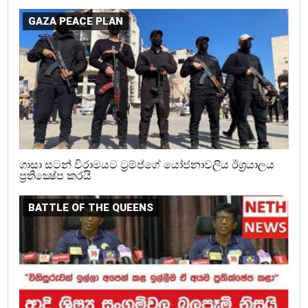
GAZA PEACE PLAN
ගාසා සටන් විරාමයට ට්‍රම්ප්ගේ යෝජනාවලිය ඊශ්‍රයාලය
ප්‍රතික්‍ෂේප කරයි
BATTLE OF THE QUEENS‍