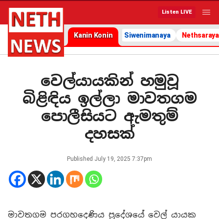
Listen LIVE
Kanin Konin
Siwenimanaya
Nethsaraya
වෙල්යායකින් හමුවූ
බිළිඳිය ඉල්ලා මාවතගම
පොලීසියට ඇමතුම්
දහසක්
Published
July 19, 2025 7:37pm
මාවතගම පරගහදෙණිය ප්‍රදේශයේ වෙල් යායක