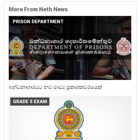
More From Neth News
PRISON DEPARTMENT
බන්ධනාගාරයට නව මාධ්‍ය ප්‍රකාශකවරයෙක්
GRADE 5 EXAM