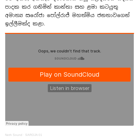
පාදක කර ගනිමින් කාන්තා සහ ළමා කටයුතු
අමාත්‍ය සරෝජා පෝල්රාජ් මහත්මිය ජනතාවගෙන්
ඉල්ලීමක්ද කළා.
Neth Sound
·
SAROJA 01