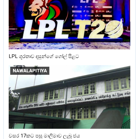
LPL ශූරතාව දසුන්ගේ ගෝල් පිළට
NAWALAPITIYA
වසර 17කට පසු මාලිමාව ලැබූ ජය