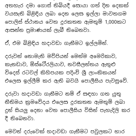
අතහැර දමා ගොස් තිබියදී සොයා ගත් දින දෙකක්
වයසැති බිළිඳිය ලබා දෙන ලෙස ඉල්ලා මාවතගම
පොලිස් ස්ථානය වෙත දුරකතන ඇමතුම් 1,000කට
ආසන්න ප්‍රමාණයක් ලැබී තිබෙනවා.
ඒ, එම බිළිඳිය හදාවඩා ගැනීමට ඉල්ලමින්.
දරුවන් නොමැති මව්පියන් මෙන්ම අමෙරිකාව,
කැනඩාව, ඕස්ටේ්‍රලියාව, නවසීලන්තය ඇතුළු
විදෙස් රටවල් කිහිපයක පදිංචි ශ්‍රී ලාංකිකයන්
එලෙස ඉල්ලීම් කර ඇති බවයි පොලීසිය පැවසුවේ.
දරුවා හදාවඩා ගැනීමට නම් ඒ සඳහා ගත යුතු
නීතිමය ක්‍රමවේදය එලෙස දුරකතන ඇමතුම් ලබා
දුන් සියලු දෙනා වෙත පොලීසිය විසින් පැහැදිලි කර
දී තිබෙනවා.
මෙවන් දරුවෙක් හදාවඩා ගැනීමට පවුලකට භාර