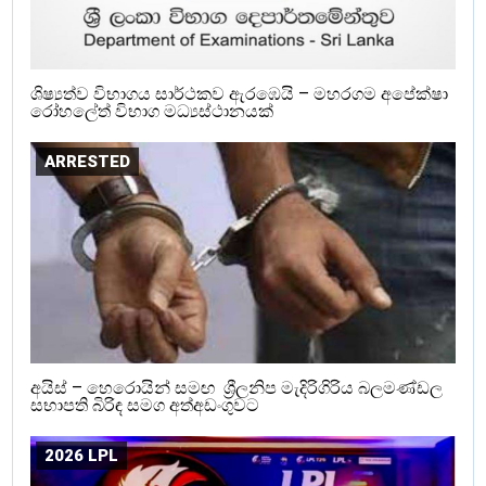
ශිෂ්‍යත්ව විභාගය සාර්ථකව ඇරඹෙයි – මහරගම අපේක්ෂා
රෝහලේත් විභාග මධ්‍යස්ථානයක්
ARRESTED
අයිස් – හෙරොයින් සමඟ ශ්‍රීලනිප මැදිරිගිරිය බලමණ්ඩල
සභාපති බිරිඳ සමග අත්අඩංගුවට
2026 LPL