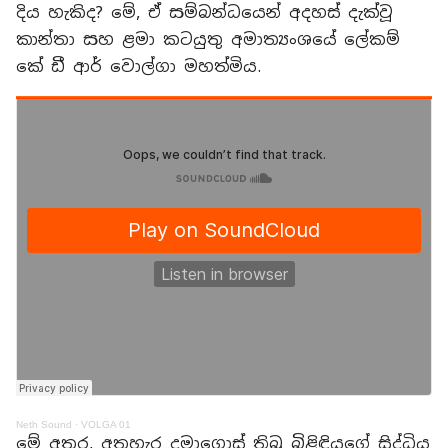
දිය හැකිද? මේ, ඒ සම්බන්ධයෙන් අදහස් දැක්වූ
කාන්තා සහ ළමා කටයුතු අමාත්‍යංශයේ ලේකම්
කේ ඩී ආර් වොල්ගා මහත්මිය.
Neth Sound
·
VOLGA 01
මේ අතර, අතහැර දමාගොස් තිබූ බිළිඳියගේ සිද්ධිය