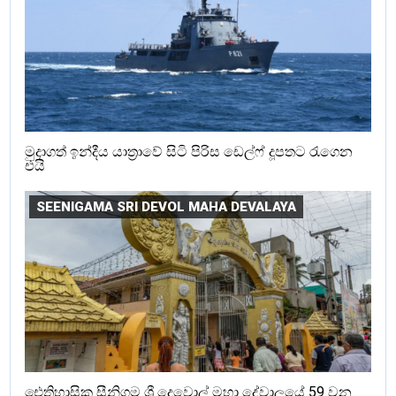
මුදාගත් ඉන්දීය යාත්‍රාවේ සිටි පිරිස ඩෙල්ෆ් දූපතට රැගෙන
එයි
SEENIGAMA SRI DEVOL MAHA DEVALAYA
ඓතිහාසික සීනිගම ශ්‍රී දෙවොල් මහා දේවාලයේ 59 වන