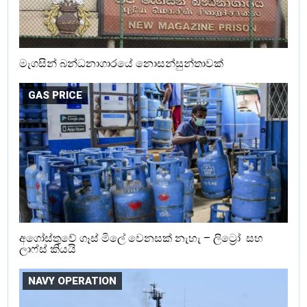
මැගසින් බන්ධනාගාරයේ නොසන්සුන්තාවක්
GAS PRICE
අගෝස්තුවේ ගෑස් මිලේ වෙනසක් නැහැ – ලිට්‍රෝ සහ
ලාෆ්ස් කියයි
NAVY OPERATION