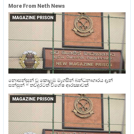
More From Neth News
MAGAZINE PRISON
නොසන්සුන් වූ කොළඹ මැගසින් බන්ධනාගාරය දැන්
සන්සුන් – තවදුරටත් විශේෂ ආරක්‍ෂාවක්
MAGAZINE PRISON