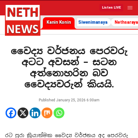
Listen LIVE
Kanin Konin
Siwenimanaya
Nethsaraya
වෛද්‍ය වර්ජනය පෙරවරු
අටට අවසන් – සටන
අත්නොහරින බව
වෛද්‍යවරුන් කියයි.
Published
January 25, 2026 6:00am
රට පුරා ක්‍රියාත්මක වෛද්‍ය වර්ජනය අද පෙරවරු