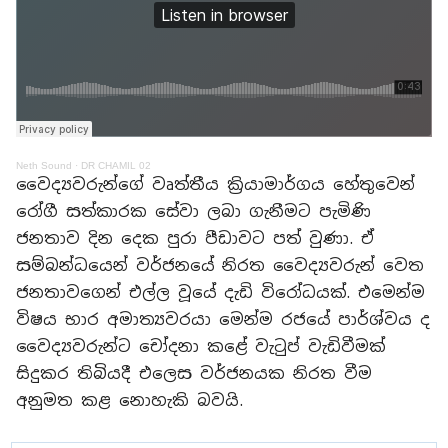
Neth Sound
·
DR CHAMIL 02
වෛද්‍යවරුන්ගේ වෘත්තීය ක්‍රියාමාර්ගය හේතුවෙන්
රෝගී සත්කාරක සේවා ලබා ගැනීමට පැමිණි
ජනතාව දින දෙක පුරා පීඩාවට පත් වුණා. ඒ
සම්බන්ධයෙන් වර්ජනයේ නිරත වෛද්‍යවරුන් වෙත
ජනතාවගෙන් එල්ල වූයේ දැඩි විරෝධයක්. එමෙන්ම
විෂය භාර අමාත්‍යවරයා මෙන්ම රජයේ පාර්ශ්වය ද
වෛද්‍යවරුන්ට චෝදනා කළේ වැටුප් වැඩිවීමක්
සිදුකර තිබියදී එලෙස වර්ජනයක නිරත වීම
අනුමත කළ නොහැකි බවයි.