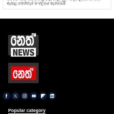
ඇසළ පෙරහැර මංගල්‍යය ඇරඹෙයි
Popular category