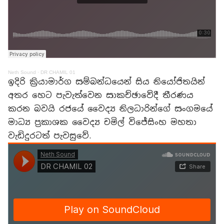
Neth Sound
·
DR CHAMIL 01
ඉදිරි ක්‍රියාමාර්ග සම්බන්ධයෙන් සිය නියෝජිතයින්
අතර හෙට පැවැත්වෙන සාකච්ඡාවේදී තීරණය
කරන බවයි රජයේ වෛද්‍ය නිලධාරින්ගේ සංගමයේ
මාධ්‍ය ප්‍රකාශක වෛද්‍ය චමිල් විජේසිංහ මහතා
වැඩිදුරටත් පැවසුවේ.