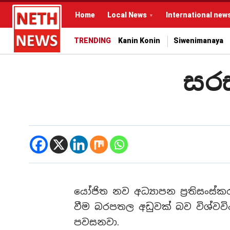
Home
Local News
International new
TRENDING
Kanin Konin
Siwenimanaya
සරස
යෝජිත නව අධ්‍යාපන ප්‍රතිසංස්
වීම බරපතල අඩුවක් බව විශ්වවි
පවසනවා.