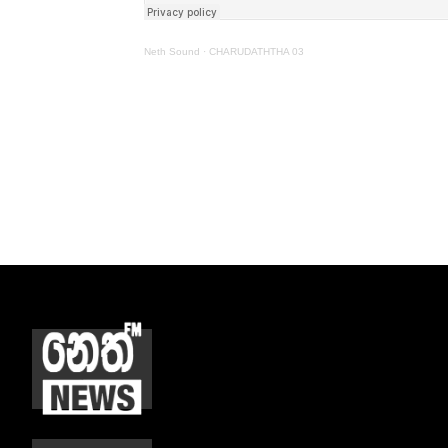
Neth Sound
·
CHARUDATHTHA 03