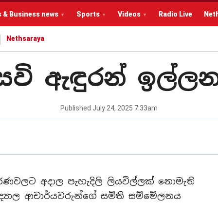
s & Business news
Sports
Videos
Radio Live
Net
Nethsaraya
වි ඇඳුරන් ඉල්ල
Published
July 24, 2025 7:33am
කරණවලට අදාල පැහැදිලි ලියවිල්ලක් නොමැති
ද්‍යාල ආචාර්යවරුන්ගේ සමිති සම්මේලනය