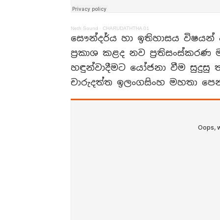
Neth Sound
·
CHARUDATHTHA 01
සෞන්දර්ය හා ඉතිහාසය විෂයන් අ
ප්‍රකාශ කළද නව ප්‍රතිසංස්කරණ
හඳුන්වාදීමට යෝජනා වීම සුදුසු
චාරුදත්ත ඉලංගසිංහ මහතා පෙන්ව