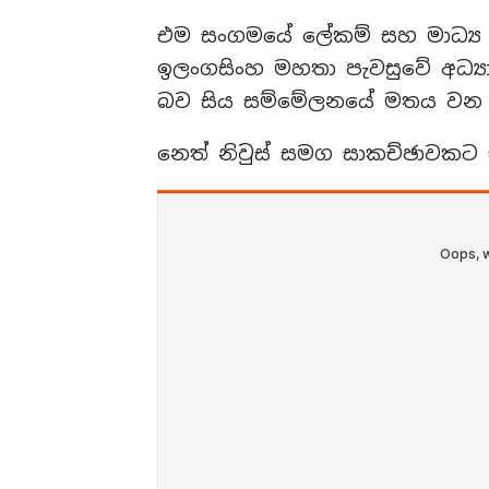
එම සංගමයේ ලේකම් සහ මාධ්‍ය ප්
ඉලංගසිංහ මහතා පැවසුවේ අධ්‍යාප
බව සිය සම්මේලනයේ මතය වන 
නෙත් නිවුස් සමග සාකච්ඡාවකට 