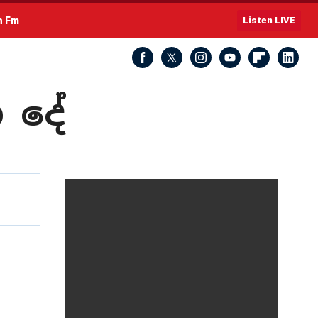
h Fm
Listen LIVE
න දේ