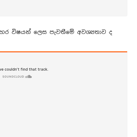
හර විෂයන් ලෙස පැවතීමේ අවශ්‍යතාව ද