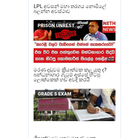
LPL අවසන් මහා තරගය නොමිලේ
බලන්න අවස්ථාව
PRISON UNREST
මරණ දඩුවම ක්‍රියාත්මක කළ යුතු ද?
බන්ධනාගාර ගැටුම් අස්සේ හිටපු
ලොක්කෙක් හඬ අවදි කරයි
GRADE 5 EXAM