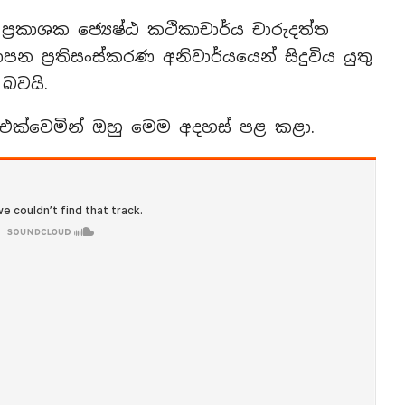
‍රකාශක ජ්‍යෙෂ්ඨ කථිකාචාර්ය චාරුදත්ත
න ප්‍රතිසංස්කරණ අනිවාර්යයෙන් සිදුවිය යුතු
බවයි.
එක්වෙමින් ඔහු මෙම අදහස් පළ කළා.