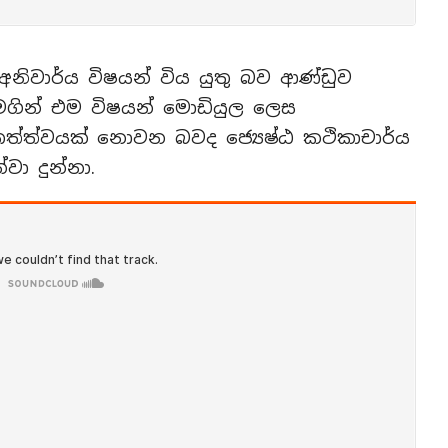
නිවාර්ය විෂයන් විය යුතු බව ආණ්ඩුව
 මගින් එම විෂයන් මොඩියුල ලෙස
 තත්ත්වයක් නොවන බවද ජ්‍යෙෂ්ඨ කථිකාචාර්ය
ා දුන්නා.