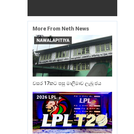
More From Neth News
NAWALAPITIYA
වසර 17කට පසු මාලිමාව ලැබූ ජය
2026 LPL