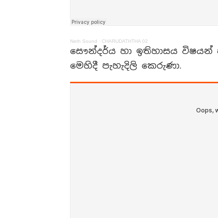
Neth Sound
·
CHARUDATHTHA 02
සෞන්දර්ය හා ඉතිහාසය විෂයන් 
මෙහිදී පැහැදිලි කෙරුණා.