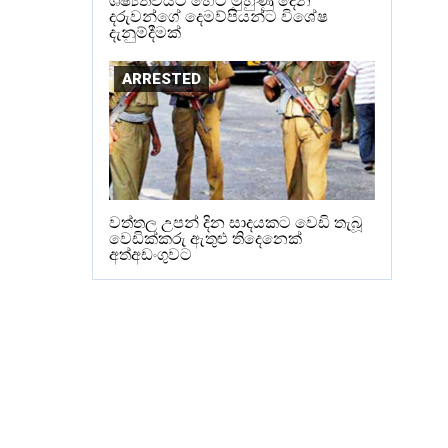
ශිෂ්‍යත්වයට හෙට මුහුණු දෙන
දරුවන්ගේ දෙමව්පියන්ට විශේෂ
දැනුම්දීමක්
ARRESTED
වත්තල උපන් දින සාදයකට වෙඩි තැබූ
වෙඩික්කරු ඇතුළු තිදෙනෙක්
අත්අඩංගුවට