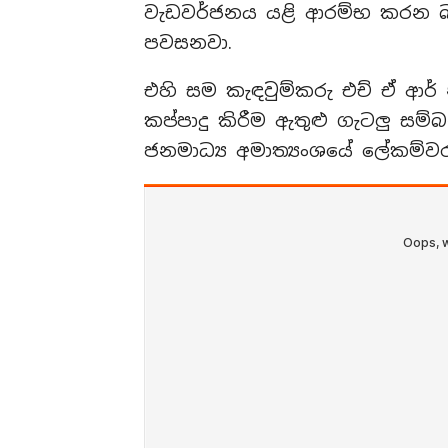
වැඩවර්ජනය යළි ආරම්භ කරන බව
පවසනවා.
එහි සම කැඳවුම්කරු එච් ඒ ආර් 
කප්පාදු කිරීම ඇතුළු ගැටලු සම්
ජනමාධ්‍ය අමාත්‍යංශයේ ලේකම්වර