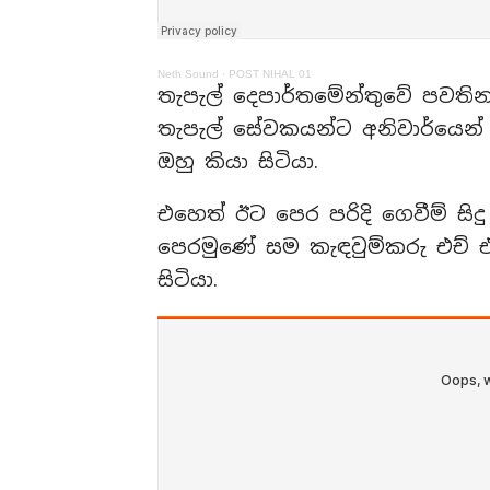
Neth Sound
·
POST NIHAL 01
තැපැල් දෙපාර්තමේන්තුවේ පවතින 
තැපැල් සේවකයන්ට අනිවාර්යෙන්
ඔහු කියා සිටියා.
එහෙත් ඊට පෙර පරිදි ගෙවීම් සි
පෙරමුණේ සම කැඳවුම්කරු එච් ඒ
සිටියා.