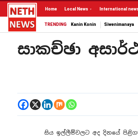
Home
Local News
International new
TRENDING
Kanin Konin
Siwenimanaya
සාකච්ඡා අසාර්
සිය ඉල්ලීම්වලට අද දිනයේ පිළි