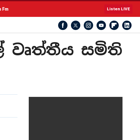
h Fm
Listen LIVE
 වෘත්තීය සමිති