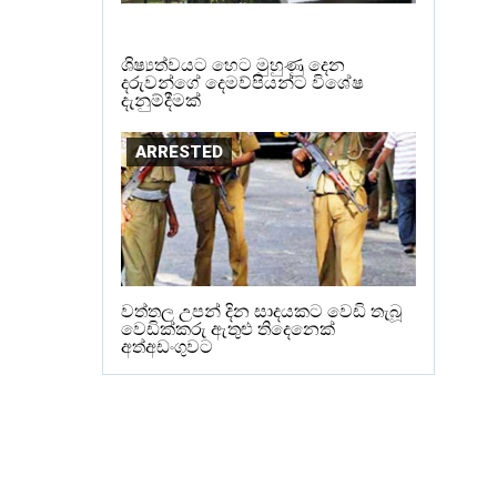
ශිෂ්‍යත්වයට හෙට මුහුණු දෙන
දරුවන්ගේ දෙමව්පියන්ට විශේෂ
දැනුම්දීමක්
ARRESTED
වත්තල උපන් දින සාදයකට වෙඩි තැබූ
වෙඩික්කරු ඇතුළු තිදෙනෙක්
අත්අඩංගුවට