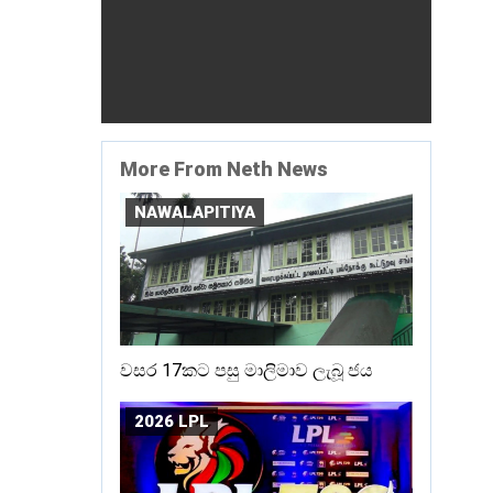
More From Neth News
NAWALAPITIYA
වසර 17කට පසු මාලිමාව ලැබූ ජය
2026 LPL