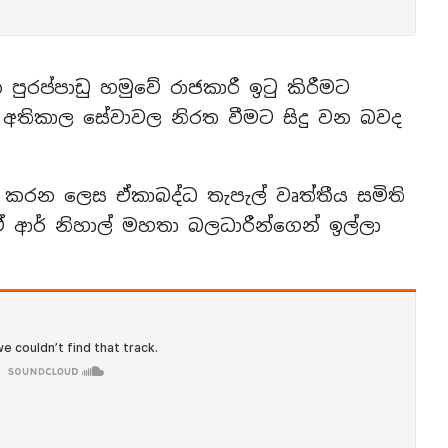
පුරප්පාඩු හමුවේ රාජකාරී ඉටු කිරීමට
 අතිකාල සේවාවල නිරත වීමට සිදු වන බවද
දු කරන ලෙස ඒකාබද්ධ තැපැල් වෘත්තීය සමිති
 ආර් නිහාල් මහතා බලධාරීන්ගෙන් ඉල්ලා