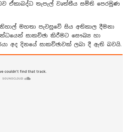
 ඒකාබද්ධ තැපැල් වෘත්තීය සමිති පෙරමුණ
නිහාල් මහතා පැවසුවේ සිය අතිකාල දීමනා
බන්ධයෙන් සාකච්ඡා කිරීමට සෞඛ්‍ය හා
යා අද දිනයේ සාකච්ඡාවක් ලබා දී ඇති බවයි.