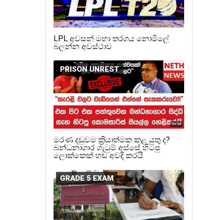
LPL අවසන් මහා තරගය නොමිලේ
බලන්න අවස්ථාව
PRISON UNREST
මරණ දඩුවම ක්‍රියාත්මක කළ යුතු ද?
බන්ධනාගාර ගැටුම් අස්සේ හිටපු
ලොක්කෙක් හඬ අවදි කරයි
GRADE 5 EXAM