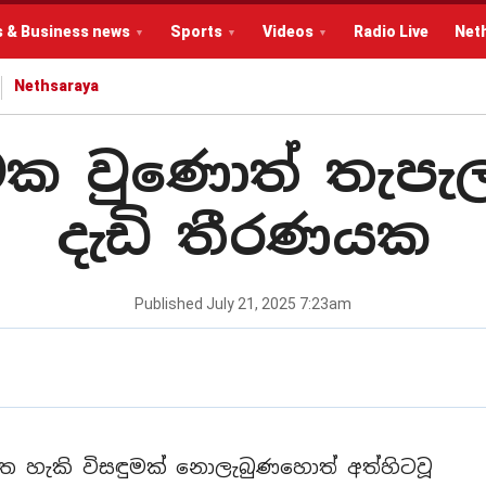
s & Business news
Sports
Videos
Radio Live
Net
Nethsaraya
ථක වුණොත් තැපැල්
දැඩි තීරණයක
Published
July 21, 2025 7:23am
ගත හැකි විසඳුමක් නොලැබුණහොත් අත්හිටවූ