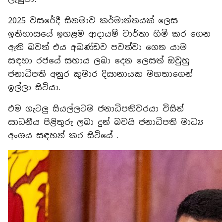
2025 වසරේදී සිනමාව කර්මාන්තයක් ලෙස
ඉතිහාසයේ ඉහළම ආදායම් වාර්තා හිමි කර ගෙන
ඇති බවත් එය අඛණ්ඩව පවත්වා ගෙන යාම
සඳහා රජයේ සහාය ලබා දෙන ලෙසත් ඔවුහු
ජනාධිපති අනුර කුමාර දිසානායක මහතාගෙන්
ඉල්ලා සිටියා.
එම ගැටලු සියල්ලටම ජනාධිපතිවරයා විසින්
සාධනීය පිළිතුරු ලබා දුන් බවයි ජනාධිපති මාධ්‍ය
අංශය සඳහන් කර සිටියේ .