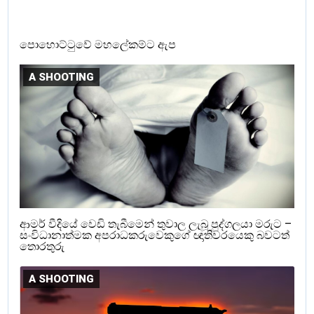
පොහොට්ටුවේ මහලේකම්ට ඇප
A SHOOTING
ආමර් වීදියේ වෙඩි තැබීමෙන් තුවාල ලැබූ පුද්ගලයා මරුට –
සංවිධානාත්මක අපරාධකරුවෙකුගේ ඥාතිවරයෙකු බවටත්
තොරතුරු
A SHOOTING