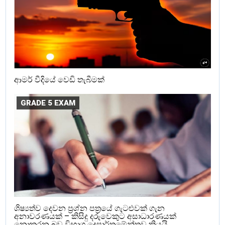
ආමර් වීදියේ වෙඩි තැබීමක්
GRADE 5 EXAM
ශිෂ්‍යත්ව දෙවන ප්‍රශ්න පත්‍රයේ ගැටළුවක් ගැන
අනාවරණයක් – කිසිදු දරුවෙකුට අසාධාරණයක්
නොකරන බව විභාග දෙපාර්තමේන්තුව කියයි