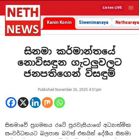
Listen LIVE
Kanin Konin
Siwenimanaya
Nethsaraya
සිනමා කර්මාන්තයේ
නොවිසඳුන ගැටලුවලට
ජනපතිගෙන් විසඳුම්
Published
November 26, 2025 4:51pm
සිනමාවේ ප්‍රගමනය රටේ පුරවැසියාගේ අධ්‍යාත්මික
සංවර්ධනයට බලපාන බවත් එනයින් දේශීය සිනමා