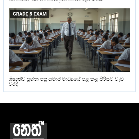
GRADE 5 EXAM
ශිෂ්‍යත්ව ප්‍රශ්න පත්‍ර සමාජ මාධ්‍යයේ පළ කළ පිරිසට වැඩ
වරදී