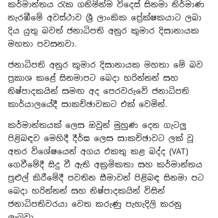
කර්මාන්තය රැක ගනිමින්ම විදෙස් සිනමා නිර්මාණ
නැරඹීමේ අවස්ථාව ශ්‍රී ලාංකික ප්‍රේක්ෂකයාට ලබා
දිය යුතු බවත් ජනාධිපති අනුර කුමාර දිසානායක
මහතා පවසනවා.
ජනාධිපති අනුර කුමාර දිසානායක මහතා මේ බව
ප්‍රකාශ කළේ සිනමාපට බෙදා හරින්නන් සහ
නිෂ්පාදකයින් සමඟ අද පෙරවරුවේ ජනාධිපති
කාර්යාලයේදී සාකච්ඡාවකට එක් වෙමින්.
කර්මාන්තයක් ලෙස ඔවුන් මුහුණ දෙන ගැටලු
පිළිබඳව මෙහිදී දීර්ඝ ලෙස සාකච්ඡාවට ලක් වූ
අතර විශේෂයෙන් අගය එකතු කළ බද්ද (VAT)
ගෙවීමේදී සිදු වී ඇති අක්‍රමිකතා සහ කර්මාන්තය
පුළුල් කිරීමේදී පවතින සීමාවන් පිළිබඳ සිනමා පට
බෙදා හරින්නන් සහ නිෂ්පාදකයින් විසින්
ජනාධිපතිවරයා වෙත කරුණු පැහැදිලි කරනු
ලැබුවා.