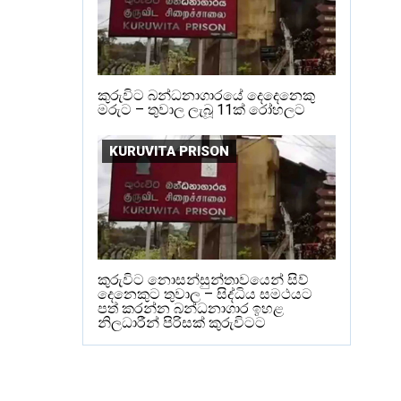
කුරුවිට බන්ධනාගාරයේ දෙදෙනෙකු
මරුට – තුවාල ලැබූ 11ක් රෝහලට
KURUVITA PRISON
කුරුවිට නොසන්සුන්තාවයෙන් සිව්
දෙනෙකුට තුවාල – සිද්ධිය සමථයට
පත් කරන්න බන්ධනාගාර ඉහළ
නිලධාරීන් පිරිසක් කුරුවිටට