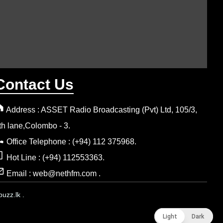
Contact Us
Address : ASSET Radio Broadcasting (Pvt) Ltd, 105/3,
th lane,Colombo - 3.
Office Telephone : (+94) 112 375968.
Hot Line : (+94) 112553363.
Email : web@nethfm.com .
uzz.lk .
Light
Light
Dark
Dark