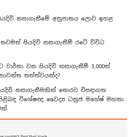
ේ සියදිවි නසාගැනීමේ අනුපාතය ලොව ඉහළ
ද තවමත් සියදිවි නසාගැනීම් රටේ විවිධ
වාර්තා වන සියදිවි නසාගැනීම් 3,000ත්
නාවන්ත තත්ත්වයක්ද?
 සියදිවි නසාගැනීමකින් තොරව විසඳාගත
ිළිබඳ විශේෂඥ වෛද්‍ය ධනුජ මහේෂ් මහතා
ක්.