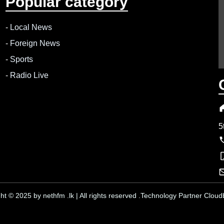
Popular category
-
Local News
-
Foreign News
-
Sports
-
Radio Live
5
ht © 2025 by nethfm .lk | All rights reserved .Technology Partner Cloudb