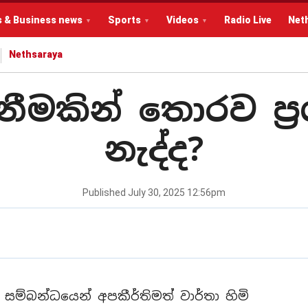
s & Business news
Sports
Videos
Radio Live
Net
Nethsaraya
ගැනීමකින් තොරව ප්
නැද්ද?
Published
July 30, 2025 12:56pm
ම් සම්බන්ධයෙන් අපකීර්තිමත් වාර්තා හිමි