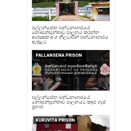
පල්ලන්සේන බන්ධනාගාරයේ
නොසන්සුන්තාව පාලනය කරන්න
ආරක්‍ෂක අංශ නිලධාරීන් බන්ධනාගාරය
ඇතුළට
PALLANSENA PRISON
පල්ලන්සේන බන්ධනාගාරයේ
නොසන්සුන්තාව පාලනයට කදුළු ගෑස්
ප්‍රහාර
KURUVITA PRISON