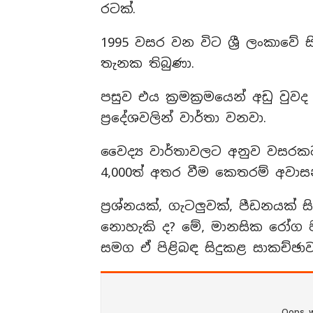
රටක්.
1995 වසර වන විට ශ්‍රී ලංකාව
තැනක තිබුණා.
පසුව එය ක්‍රමක්‍රමයෙන් අඩු වුව
ප්‍රදේශවලින් වාර්තා වනවා.
වෛද්‍ය වාර්තාවලට අනුව වසරකට 
4,000ත් අතර වීම කෙතරම් අවාස
ප්‍රශ්නයක්, ගැටලුවක්, පීඩනයක්
නොහැකි ද? මේ, මානසික රෝග ප
සමග ඒ පිළිබඳ සිදුකළ සාකච්ඡාව