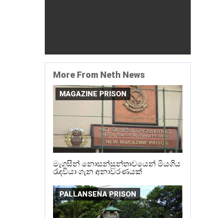
More From Neth News
MAGAZINE PRISON
මැගසින් නොසන්සුන්තාවයෙන් මියගිය
රැදවියා ගැන අනාවරණයක්
PALLANSENA PRISON