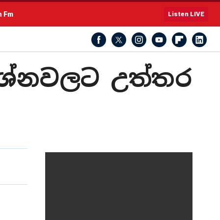
h Fm
Listen LIVE
‍රශ්නවලට උත්තර