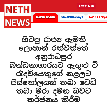
Listen LIVE
Kanin Konin
Siwenimanaya
Nethsaraya
හිටපු රාජ්‍ය ඇමති
ලොහාන් රත්වත්තේ
අනුරාධපුර
බන්ධනාගාරයට ඇතුළු වී
රැදවියෙකුගේ නළලට
පිස්තෝලයක් තබා වෙඩි
තබා මරා දමන බවට
තර්ජනය කිරීම