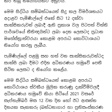
කර තිබූ නියෝගයකට අනුවය.
මෙම සිද්ධිය සම්බන්ධයෙන් සිදු කල විමර්ශනයට
අදාළව පැමිණිල්ලේ එකේ සිට 12 දක්වා
සාක්සිකරුවන් ලබාදී ඇති ප්‍රකාශ වල පිටපත් විත්ති
පාර්ශවයේ නීතිඥයින්ට ලබා දෙන ලෙසටද ප්‍රධාන
මහේස්ත්‍රාත්වරයා කොළඔ අපරාධ කොට්ටාශයට
නියෝග කරනු ලැබීය.
පැමිණිල්ලේ පළමු සහ හත් වන සාක්සිකරුවන්ටද
සාක්සි ලබා දීමට එදින අධිකරණය හමුවේ පෙනී
සිටින ලෙසට ද නියෝග කළේය.
මෙම සිද්ධිය සම්බන්ධයෙන් කොළඔ අපරාධ
කොට්ඨාශය ස්වකීය මූලික කරුණු දැක්වීම්වලදී
අධිකරණය හමුවේ කියා සිටියේ 2021 වසරේ
සැප්තැම්බර් මස 12 වන දින හෝ ඊට ආසන්න
දිනයක සැකකරු (බන්ධනාගාර හා ප්‍රතිසංස්කරණ