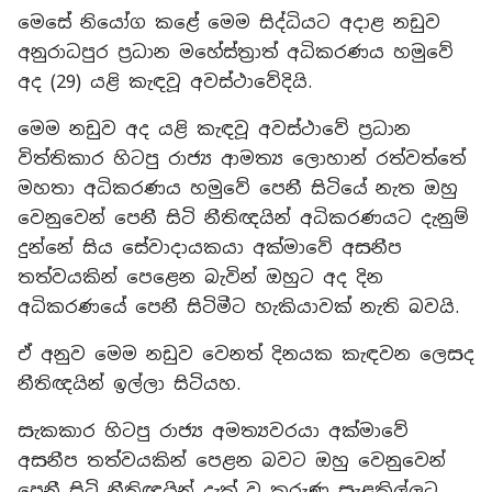
මෙසේ නියෝග කළේ මෙම සිද්ධියට අදාළ නඩුව
අනුරාධපුර ප්‍රධාන මහේස්ත්‍රාත් අධිකරණය හමුවේ
අද (29) යළි කැඳවූ අවස්ථාවේදියි.
මෙම නඩුව අද යළි කැඳවූ අවස්ථාවේ ප්‍රධාන
විත්තිකාර හිටපු රාජ්‍ය ආමත්‍ය ලොහාන් රත්වත්තේ
මහතා අධිකරණය හමුවේ පෙනී සිටියේ නැත ඔහු
වෙනුවෙන් පෙනී සිටි නීතිඥයින් අධිකරණයට දැනුම්
දුන්නේ සිය සේවාදායකයා අක්මාවේ අසනීප
තත්වයකින් පෙළෙන බැවින් ඔහුට අද දින
අධිකරණයේ පෙනී සිටිමීට හැකියාවක් නැති බවයි.
ඒ අනුව මෙම නඩුව වෙනත් දිනයක කැඳවන ලෙසද
නීතිඥයින් ඉල්ලා සිටියහ.
සැකකාර හිටපු රාජ්‍ය අමත්‍යවරයා අක්මාවේ
අසනීප තත්වයකින් පෙළන බවට ඔහු වෙනුවෙන්
පෙනී සිටි නීතිඥයින් දැක් වූ කරුණු සැළකිල්ලට