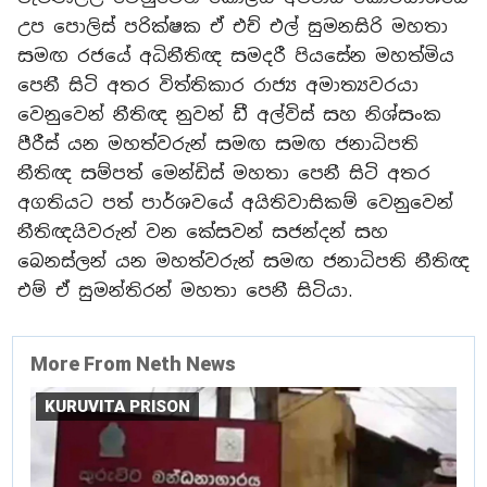
උප පොලිස් පරික්ෂක ඒ එච් එල් සුමනසිරි මහතා
සමඟ රජයේ අධිනීතිඥ සමදරී පියසේන මහත්මිය
පෙනී සිටි අතර විත්තිකාර රාජ්‍ය අමාත්‍යවරයා
වෙනුවෙන් නීතිඥ නුවන් ඩී අල්විස් සහ නිශ්සංක
පීරීස් යන මහත්වරුන් සමඟ සමඟ ජනාධිපති
නීතිඥ සම්පත් මෙන්ඩිස් මහතා පෙනී සිටි අතර
අගතියට පත් පාර්ශවයේ අයිතිවාසිකම් වෙනුවෙන්
නීතිඥයිවරුන් වන කේසවන් සජන්දන් සහ
බෙනස්ලන් යන මහත්වරුන් සමඟ ජනාධිපති නීතිඥ
එම් ඒ සුමන්තිරන් මහතා පෙනී සිටියා.
More From Neth News
KURUVITA PRISON