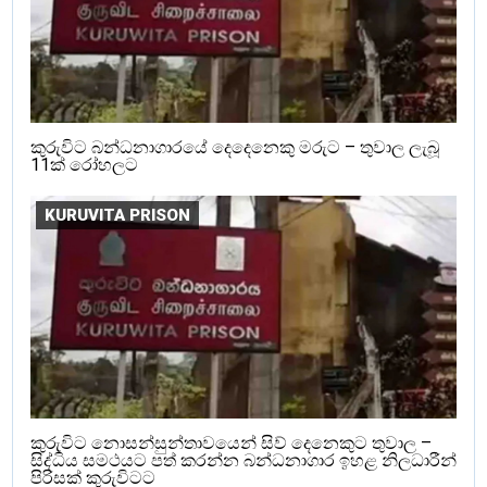
කුරුවිට බන්ධනාගාරයේ දෙදෙනෙකු මරුට – තුවාල ලැබූ
11ක් රෝහලට
KURUVITA PRISON
කුරුවිට නොසන්සුන්තාවයෙන් සිව් දෙනෙකුට තුවාල –
සිද්ධිය සමථයට පත් කරන්න බන්ධනාගාර ඉහළ නිලධාරීන්
පිරිසක් කුරුවිටට