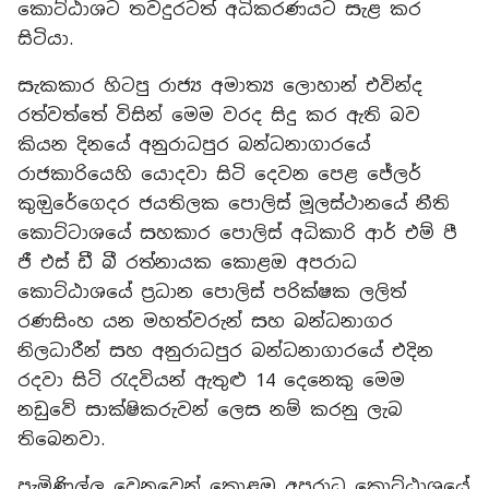
කොට්ඨාශට තවදුරටත් අධිකරණයට සැළ කර
සිටියා.
සැකකාර හිටපු රාජ්‍ය අමාත්‍ය ලොහාන් එවින්ද
රත්වත්තේ විසින් මෙම වරද සිදු කර ඇති බව
කියන දිනයේ අනුරාධපුර බන්ධනාගාරයේ
රාජකාරියෙහි යොදවා සිටි දෙවන පෙළ ජේලර්
කුඔුරේගෙදර ජයතිලක පොලිස් මූලස්ථානයේ නීති
කොට්ටාශයේ සහකාර පොලිස් අධිකාරි ආර් එම් පී
ජී එස් ඩී බී රත්නායක කොළඔ අපරාධ
කොට්ඨාශයේ ප්‍රධාන පොලිස් පරික්ෂක ලලිත්
රණසිංහ යන මහත්වරුන් සහ බන්ධනාගර
නිලධාරීන් සහ අනුරාධපුර බන්ධනාගාරයේ එදින
රදවා සිටි රැදවියන් ඇතුළු 14 දෙනෙකු මෙම
නඩුවේ සාක්ෂිකරුවන් ලෙස නම් කරනු ලැබ
තිබෙනවා.
පැමිණිල්ල වෙනුවෙන් කොළඔ අපරාධ කොට්ඨාශයේ