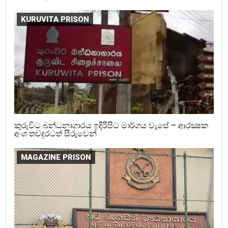
KURUVITA PRISON
කුරුවිට බන්ධනාගාරය ඉදිරිපිට මාර්ගය වැසේ – ආරක්‍ෂක
අංශ තවදුරටත් සීරුවෙන්
MAGAZINE PRISON