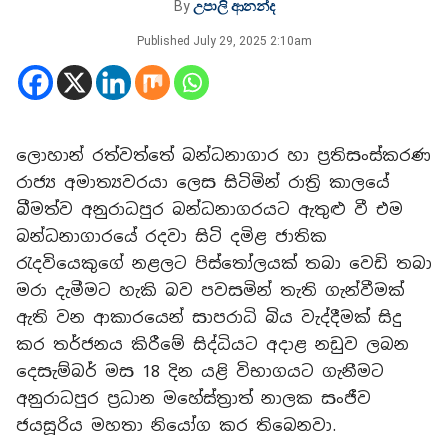
By
උපාලි ආනන්ද
Published
July 29, 2025 2:10am
ලොහාන් රත්වත්තේ බන්ධනාගාර හා ප්‍රතිසංස්කරණ
රාජ්‍ය අමාත්‍යවරයා ලෙස සිටිමින් රාත්‍රි කාලයේ
බීමත්ව අනුරාධපුර බන්ධනාගරයට ඇතුළු වී එම
බන්ධනාගාරයේ රදවා සිටි දමිළ ජාතික
රැදවියෙකුගේ නළලට පිස්තෝලයක් තබා වෙඩි තබා
මරා දැමීමට හැකි බව පවසමින් තැති ගැන්වීමක්
ඇති වන ආකාරයෙන් සාපරාධි බිය වැද්දීමක් සිදු
කර තර්ජනය කිරීමේ සිද්ධියට අදාළ නඩුව ලබන
දෙසැම්බර් මස 18 දින යළි විභාගයට ගැනීමට
අනුරාධපුර ප්‍රධාන මහේස්ත්‍රාත් නාලක සංජීව
ජයසූරිය මහතා නියෝග කර තිබෙනවා.