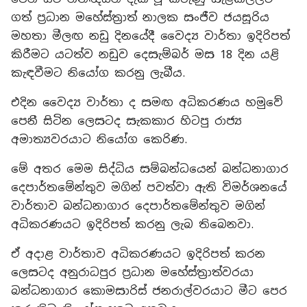
ගත් ප්‍රධාන මහේස්ත්‍රාත් නාලක සංජීව ජයසූරිය
මහතා මීලඟ නඩු දිනයේදී වෛද්‍ය වාර්තා ඉදිරිපත්
කිරීමට යටත්ව නඩුව දෙසැම්බර් මස 18 දින යළි
කැඳවීමට නියෝග කරනු ලැබීය.
එදින වෛද්‍ය වාර්තා ද සමඟ අධිකරණය හමුවේ
පෙනී සිටින ලෙසටද සැකකාර හිටපු රාජ්‍ය
අමාත්‍යවරයාට නියෝග කෙරිණ.
මේ අතර මෙම සිද්ධිය සම්බන්ධයෙන් බන්ධනාගාර
දෙපාර්තමේන්තුව මගින් පවත්වා ඇති විමර්ශනයේ
වාර්තාව බන්ධනාගාර දෙපාර්තමේන්තුව මගින්
අධිකරණයට ඉදිරිපත් කරනු ලැබ තිබෙනවා.
ඒ අදාළ වාර්තාව අධිකරණයට ඉදිරිපත් කරන
ලෙසටද අනුරාධපුර ප්‍රධාන මහේස්ත්‍රාත්වරයා
බන්ධනාගාර කොමසාරිස් ජනරාල්වරයාට මීට පෙර