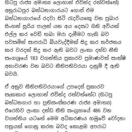
හිටපු රාජ්‍ය අමාත්‍ය ලොහාන් එවින්ද රත්වත්තේ)
අනුරාධපුර බන්ධනාගාරයට ගොස් එම
බන්ධනාගාරයේ රදවා සිටි රැදවියකෙු වන පුබාර
සිංහන් සූරිය පාලන් යන අය දෙසට ගිනි අවියක්
එල්ල කර වෙඩි තබා මරා දැමීමට හැකි බව
පවසමින් සාපරාධි බියවැද්දීමක් සිදු කර තර්ජනය
කර වරදක් සිදු කර ඇති බවට ලංකා දන්ඩ නීති
සංගශ්‍රයේ 183 වගන්තිය ප්‍රකාරව ප්‍රමාණවත් සාක්ෂි
අනාවරණ වන බවට නීතිපතිවරයා දැනුම් දී ඇති
බවයි.
ඒ අනුව නීතිපතිවරයාගේ උපදෙස් ප්‍රකාරව
සැකකාර ලොහාන් එවින්ද රත්වත්තේට (හිටපු
බන්ධනගාර හා ප්‍රතිසංස්කරණ රාජ්‍ය අමාත්‍ය)
එරෙහිව ලංකා දන්ඩ නීති සංග්‍රහයේ 486 වන
වගන්තිය යටතේ මෙම අධිකරණය හමුවේ චෝදනා
පත්‍රයක් ගොනු කරන බවද කොළඔ අපරාධ