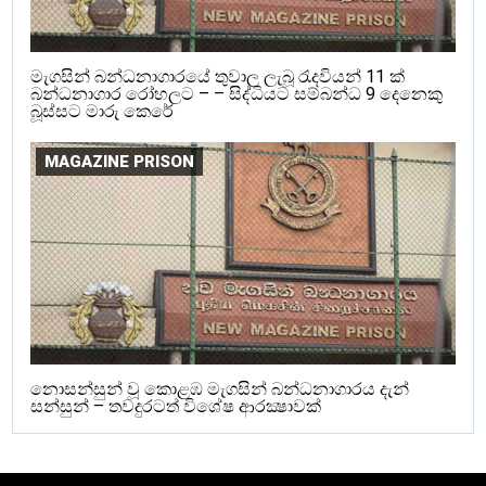
මැගසින් බන්ධනාගාරයේ තුවාල ලැබූ රැදවියන් 11 ක්
බන්ධනාගාර රෝහලට – – සිද්ධියට සම්බන්ධ 9 දෙනෙකු
බූස්සට මාරු කෙරේ
MAGAZINE PRISON
නොසන්සුන් වූ කොළඹ මැගසින් බන්ධනාගාරය දැන්
සන්සුන් – තවදුරටත් විශේෂ ආරක්‍ෂාවක්